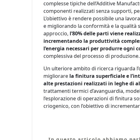
complesse tipiche dell’Additive Manufactu
componenti realizzati senza supporti, pen
L’obiettivo è rendere possibile una lavora
e migliorando la conformità e la qualità 
approccio,
l’80% delle parti viene reali
incrementando la produttività compless
l’energia necessari per produrre ogni
complessiva del processo di produzione
Un ulteriore ambito di ricerca riguarda l
migliorare
la finitura superficiale e l’
alte prestazioni realizzati in leghe di a
trattamenti termici d’avanguardia, modell
l’esplorazione di operazioni di finitura 
criogenico, con l’obiettivo di incrementare
In questo articolo abbiamo parl