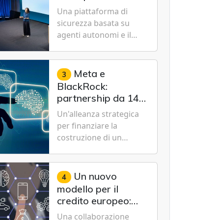
Cybersecurity.
nuovo modello IA
Una piattaforma di
specializzato per la
sicurezza basata su
cybersecurity
agenti autonomi e il
modello Microsoft AI-
Cyber-1-Flash per
consentire alle
Meta e
3
organizzazioni di
BlackRock:
passare da una difesa
partnership da 14
reattiva a una strategia
miliardi di dollari
Un'alleanza strategica
di gestione continua del
per un data center
per finanziare la
rischio.
da record in Texas
costruzione di un
campus tecnologico da
1 gigawatt a El Paso,
volto a sostenere le
Un nuovo
4
future ambizioni di
modello per il
superintelligenza e
credito europeo:
intelligenza artificiale
UniCredit,
Una collaborazione