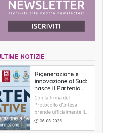
ULTIME NOTIZIE
Rigenerazione e
innovazione al Sud:
nasce il Partenio
Creative Hub per il
Con la firma del
rilancio del
Protocollo d'Intesa
territorio
prende ufficialmente il
via il recupero dell'ex
06-08-2026
Albergo Scuola di