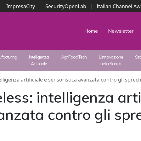
|
ImpresaCity
|
SecurityOpenLab
|
Italian Channel A
Security Awards
|
...
Home
Newsletter
facturing
Intelligenza
AgriFoodTech
L'innovazione
St
Artificiale
nella Sanità
ligenza artificiale e sensoristica avanzata contro gli sprechi
ss: intelligenza artif
nzata contro gli spre