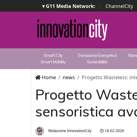
▾ G11 Media Network:
|
ChannelCity
Smart City
Transizione Energetica
Manu
Smart Mobility
Sostenibilità
Home
news
Progetto Wasteless: intel
Progetto Wastele
sensoristica ava
Redazione InnovationCity
18-02-2026