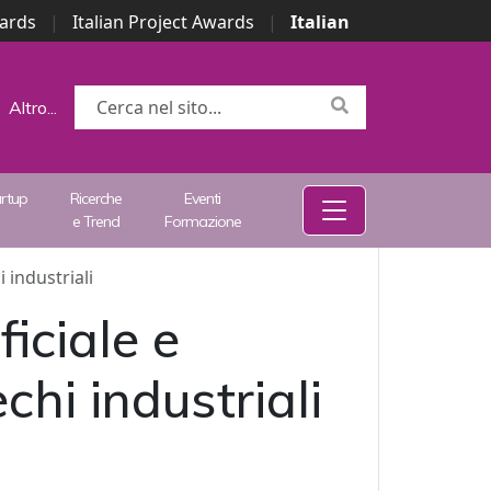
wards
|
Italian Project Awards
|
Italian
Altro...
artup
Ricerche
Eventi
e Trend
Formazione
 industriali
iciale e
chi industriali