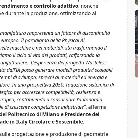
prendimento e controllo adattivo
, nonché
ive durante la produzione, ottimizzando al
e manifattura rappresenta un fattore di discontinuità
d europeo. Il paradigma della Physical AI,
, nelle macchine e nei materiali, sta trasformando il
mo il ciclo di vita dei prodotti, rafforzando la
manifatturiere.
L’esperienza del progetto Wasteless
ta dall’IA possa generare modelli produttivi scalabili
o tempi di sviluppo, sprechi di materiali ed energia e
alore.
In una prospettiva 2050, l’adozione sistemica di
egico per accrescere competitività, resilienza e
 europeo, contribuendo a consolidare l’autonomia
le di crescente competizione industriale”
, afferma
el Politecnico di Milano e Presidente del
de in Italy Circolare e Sostenibile
.
 sulla progettazione e produzione di geometrie