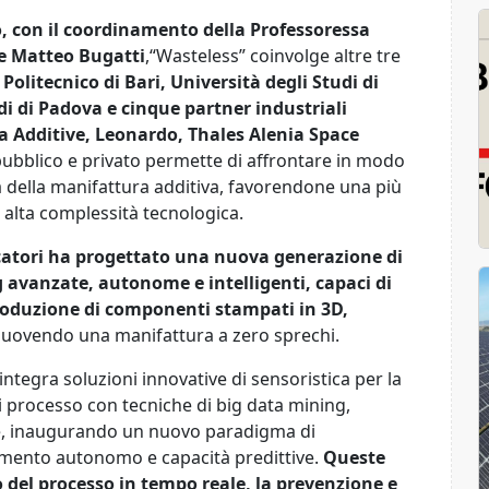
o, con il coordinamento della Professoressa
re Matteo Bugatti
,“Wasteless” coinvolge altre tre
e
Politecnico di Bari, Università degli Studi di
udi di Padova e cinque partner industriali
a Additive, Leonardo, Thales Alenia Space
pubblico e privato permette di affrontare in modo
ità della manifattura additiva, favorendone una più
d alta complessità tecnologica.
cercatori ha progettato una nuova generazione di
 avanzate, autonome e intelligenti, capaci di
produzione di componenti stampati in 3D,
muovendo una manifattura a zero sprechi.
ntegra soluzioni innovative di sensoristica per la
di processo con tecniche di big data mining,
ale, inaugurando un nuovo paradigma di
imento autonomo e capacità predittive.
Queste
del processo in tempo reale, la prevenzione e