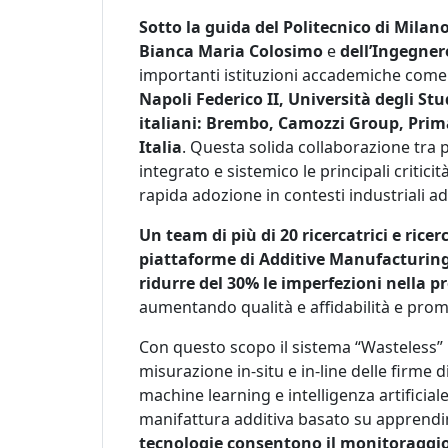
Sotto la guida del Politecnico di Milan
Bianca Maria Colosimo
e
dell’Ingegne
importanti istituzioni accademiche com
Napoli Federico II, Università degli St
italiani: Brembo, Camozzi Group, Prim
Italia
. Questa solida collaborazione tra 
integrato e sistemico le principali critic
rapida adozione in contesti industriali a
Un team
di più di 20 ricercatrici e ri
piattaforme di Additive Manufacturing
ridurre del 30% le imperfezioni nella 
aumentando qualità e affidabilità e pro
Con questo scopo il sistema “Wasteless” i
misurazione in-situ e in-line delle firme 
machine learning e intelligenza artifici
manifattura additiva basato su apprend
tecnologie consentono il monitoraggio 