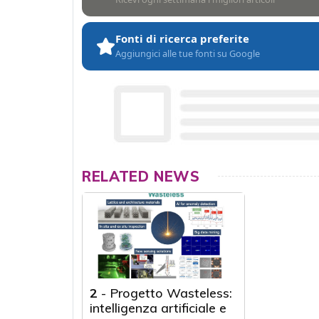
Fonti di ricerca preferite
Aggiungici alle tue fonti su Google
RELATED NEWS
2
-
Progetto Wasteless:
intelligenza artificiale e