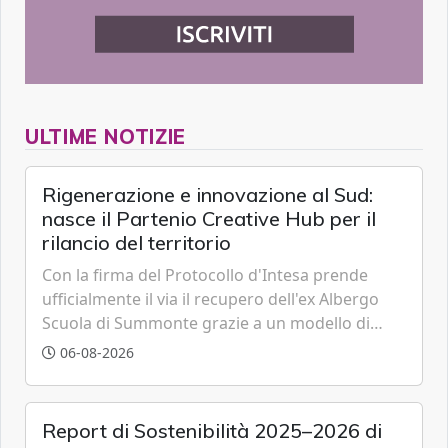
ULTIME NOTIZIE
Rigenerazione e innovazione al Sud:
nasce il Partenio Creative Hub per il
rilancio del territorio
Con la firma del Protocollo d'Intesa prende
ufficialmente il via il recupero dell'ex Albergo
Scuola di Summonte grazie a un modello di
partenariato pubblico-privato e a una rete di
06-08-2026
partner strategici d'eccellenza.
Report di Sostenibilità 2025–2026 di