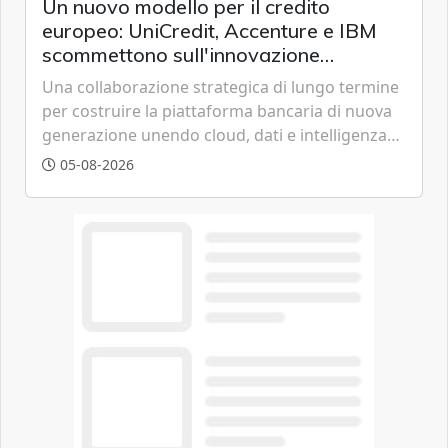
Un nuovo modello per il credito
europeo: UniCredit, Accenture e IBM
scommettono sull'innovazione
tecnologica
Una collaborazione strategica di lungo termine
per costruire la piattaforma bancaria di nuova
generazione unendo cloud, dati e intelligenza
artificiale.
05-08-2026