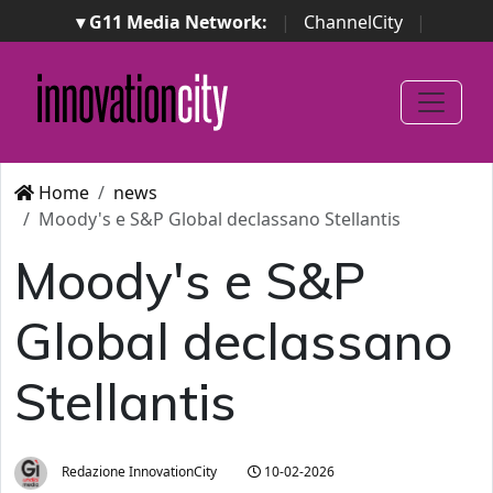
▾ G11 Media Network:
|
ChannelCity
|
ImpresaCity
|
SecurityOpenLab
|
Italian Channel
Awards
|
Italian Project Awards
|
Italian Security
Awards
|
...
Home
news
Moody's e S&P Global declassano Stellantis
Moody's e S&P
Global declassano
Stellantis
Redazione InnovationCity
10-02-2026