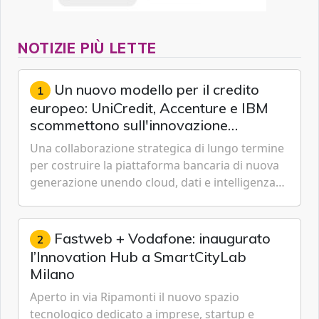
NOTIZIE PIÙ LETTE
Un nuovo modello per il credito
1
europeo: UniCredit, Accenture e IBM
scommettono sull'innovazione
tecnologica
Una collaborazione strategica di lungo termine
per costruire la piattaforma bancaria di nuova
generazione unendo cloud, dati e intelligenza
artificiale.
Fastweb + Vodafone: inaugurato
2
l’Innovation Hub a SmartCityLab
Milano
Aperto in via Ripamonti il nuovo spazio
tecnologico dedicato a imprese, startup e