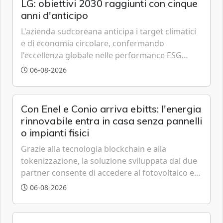
LG: obiettivi 2030 raggiunti con cinque
anni d'anticipo
L'azienda sudcoreana anticipa i target climatici
e di economia circolare, confermando
l'eccellenza globale nelle performance ESG
grazie a innovazione, accessibilità e governance
06-08-2026
trasparente.
Con Enel e Conio arriva ebitts: l'energia
rinnovabile entra in casa senza pannelli
o impianti fisici
Grazie alla tecnologia blockchain e alla
tokenizzazione, la soluzione sviluppata dai due
partner consente di accedere al fotovoltaico e
all'eolico ottenendo risparmi diretti in bolletta,
06-08-2026
offrendo un'alternativa ideale soprattutto per
chi vive in appartamento nei centri urbani.