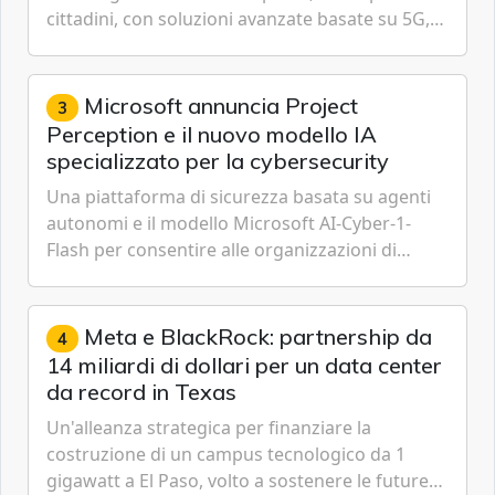
cittadini, con soluzioni avanzate basate su 5G,
IoT, Cloud, Intelligenza Artificiale e
Cybersecurity.
Microsoft annuncia Project
3
Perception e il nuovo modello IA
specializzato per la cybersecurity
Una piattaforma di sicurezza basata su agenti
autonomi e il modello Microsoft AI-Cyber-1-
Flash per consentire alle organizzazioni di
passare da una difesa reattiva a una strategia di
gestione continua del rischio.
Meta e BlackRock: partnership da
4
14 miliardi di dollari per un data center
da record in Texas
Un'alleanza strategica per finanziare la
costruzione di un campus tecnologico da 1
gigawatt a El Paso, volto a sostenere le future