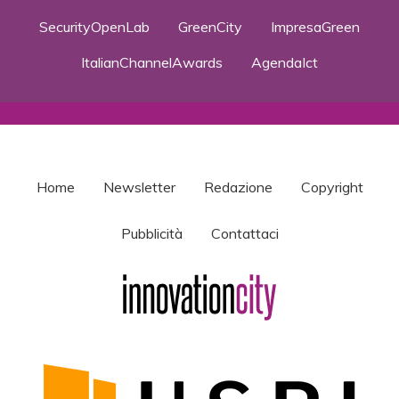
SecurityOpenLab
GreenCity
ImpresaGreen
ItalianChannelAwards
AgendaIct
Home
Newsletter
Redazione
Copyright
Pubblicità
Contattaci