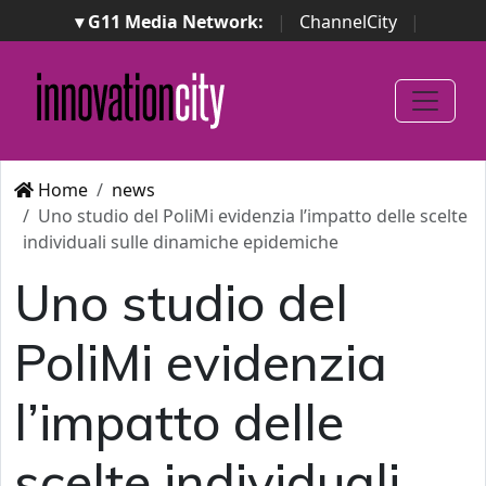
▾ G11 Media Network:
|
ChannelCity
|
ImpresaCity
|
SecurityOpenLab
|
Italian Channel
Awards
|
Italian Project Awards
|
Italian Security
Awards
|
...
Home
news
Uno studio del PoliMi evidenzia l’impatto delle scelte
individuali sulle dinamiche epidemiche
Uno studio del
PoliMi evidenzia
l’impatto delle
scelte individuali