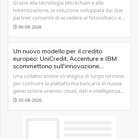
Grazie alla tecnologia blockchain e alla
tokenizzazione, la soluzione sviluppata dai due
partner consente di accedere al fotovoltaico e
all'eolico ottenendo risparmi diretti in bolletta,
06-08-2026
offrendo un'alternativa ideale soprattutto per
chi vive in appartamento nei centri urbani.
Un nuovo modello per il credito
europeo: UniCredit, Accenture e IBM
scommettono sull'innovazione
tecnologica
Una collaborazione strategica di lungo termine
per costruire la piattaforma bancaria di nuova
generazione unendo cloud, dati e intelligenza
artificiale.
05-08-2026