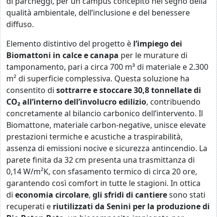
di parcheggi, per un campus concepito nel segno della
qualità ambientale, dell’inclusione e del benessere
diffuso.
Elemento distintivo del progetto è
l’impiego dei
Biomattoni in calce e canapa
per le murature di
tamponamento, pari a circa 700 m³ di materiale e 2.300
m² di superficie complessiva. Questa soluzione ha
consentito di
sottrarre e stoccare 30,8 tonnellate di
CO₂ all’interno dell’involucro edilizio
, contribuendo
concretamente al bilancio carbonico dell’intervento. Il
Biomattone, materiale carbon-negative, unisce elevate
prestazioni termiche e acustiche a traspirabilità,
assenza di emissioni nocive e sicurezza antincendio. La
parete finita da 32 cm presenta una trasmittanza di
0,14 W/m²K, con sfasamento termico di circa 20 ore,
garantendo così comfort in tutte le stagioni. In ottica
di
economia
circolare
,
gli sfridi di cantiere
sono stati
recuperati e
riutilizzati da Senini
per la produzione di