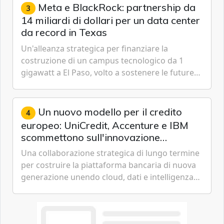
Meta e BlackRock: partnership da
3
14 miliardi di dollari per un data center
da record in Texas
Un'alleanza strategica per finanziare la
costruzione di un campus tecnologico da 1
gigawatt a El Paso, volto a sostenere le future
ambizioni di superintelligenza e intelligenza
artificiale dell'azienda di Mark Zuckerberg.
Un nuovo modello per il credito
4
europeo: UniCredit, Accenture e IBM
scommettono sull'innovazione
tecnologica
Una collaborazione strategica di lungo termine
per costruire la piattaforma bancaria di nuova
generazione unendo cloud, dati e intelligenza
artificiale.