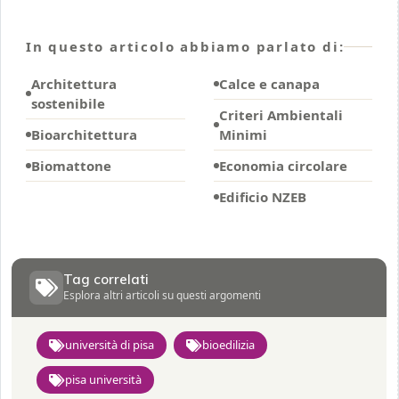
In questo articolo abbiamo parlato di:
Architettura
Calce e canapa
sostenibile
Criteri Ambientali
Bioarchitettura
Minimi
Biomattone
Economia circolare
Edificio NZEB
Tag correlati
Esplora altri articoli su questi argomenti
università di pisa
bioedilizia
pisa università