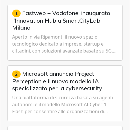
Fastweb + Vodafone: inaugurato
1
l’Innovation Hub a SmartCityLab
Milano
Aperto in via Ripamonti il nuovo spazio
tecnologico dedicato a imprese, startup e
cittadini, con soluzioni avanzate basate su 5G,
IoT, Cloud, Intelligenza Artificiale e
Cybersecurity.
Microsoft annuncia Project
2
Perception e il nuovo modello IA
specializzato per la cybersecurity
Una piattaforma di sicurezza basata su agenti
autonomi e il modello Microsoft AI-Cyber-1-
Flash per consentire alle organizzazioni di
passare da una difesa reattiva a una strategia di
gestione continua del rischio.