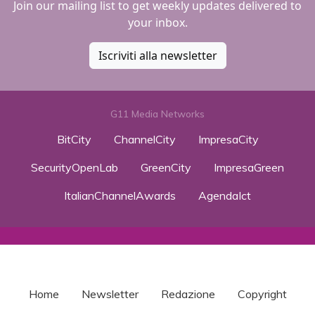
Join our mailing list to get weekly updates delivered to
your inbox.
Iscriviti alla newsletter
G11 Media Networks
BitCity
ChannelCity
ImpresaCity
SecurityOpenLab
GreenCity
ImpresaGreen
ItalianChannelAwards
AgendaIct
Home
Newsletter
Redazione
Copyright