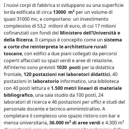
I nuovi corpi di fabbrica si sviluppano su una superficie
lorda edificata di circa
13000 m²
per un volume di
quasi 31000 mc, e comportano un investimento
complessivo di 53,2 milioni di euro, di cui 17 milioni
cofinanziati con fondi del
Ministero dell’Università e
della Ricerca
. Il campus è concepito come un
sistema
a corte che reinterpreta le architetture rurali
toscane
, con edifici a due piani collegati da percorsi
coperti affacciati su spazi verdi e aree di relazione.
All’interno sono previsti
1030 posti
per la didattica
frontale,
120 postazioni nei laboratori didattici
, 40
postazioni in
laboratorio
informatico, una biblioteca
con 40 posti lettura e
1.500 metri lineari di materiale
bibliografico
, una sala studio da 100 posti, 24
laboratori di ricerca e 46 postazioni per uffici e studi del
personale docente e tecnico-amministrativo. A
completare il complesso uno spazio ristoro con bar e
mensa universitaria,
36.000 m² di aree verdi
e 4.300 m²