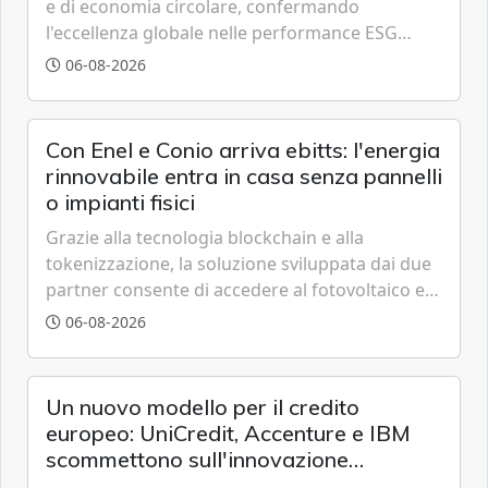
e di economia circolare, confermando
l'eccellenza globale nelle performance ESG
grazie a innovazione, accessibilità e governance
06-08-2026
trasparente.
Con Enel e Conio arriva ebitts: l'energia
rinnovabile entra in casa senza pannelli
o impianti fisici
Grazie alla tecnologia blockchain e alla
tokenizzazione, la soluzione sviluppata dai due
partner consente di accedere al fotovoltaico e
all'eolico ottenendo risparmi diretti in bolletta,
06-08-2026
offrendo un'alternativa ideale soprattutto per
chi vive in appartamento nei centri urbani.
Un nuovo modello per il credito
europeo: UniCredit, Accenture e IBM
scommettono sull'innovazione
tecnologica