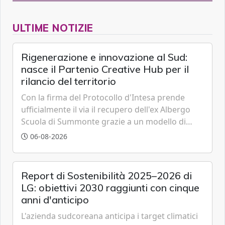
ULTIME NOTIZIE
Rigenerazione e innovazione al Sud:
nasce il Partenio Creative Hub per il
rilancio del territorio
Con la firma del Protocollo d'Intesa prende
ufficialmente il via il recupero dell'ex Albergo
Scuola di Summonte grazie a un modello di
partenariato pubblico-privato e a una rete di
06-08-2026
partner strategici d'eccellenza.
Report di Sostenibilità 2025–2026 di
LG: obiettivi 2030 raggiunti con cinque
anni d'anticipo
L'azienda sudcoreana anticipa i target climatici