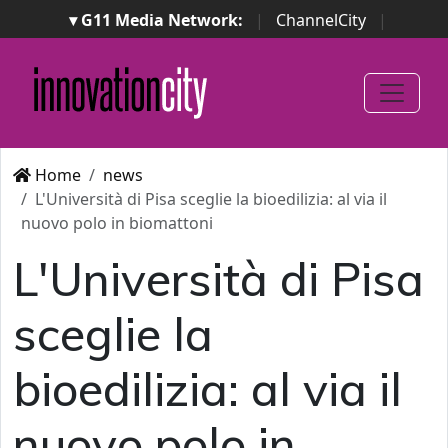
▾ G11 Media Network:
|
ChannelCity
|
ImpresaCity
|
SecurityOpenLab
|
Italian Channel
Awards
|
Italian Project Awards
|
Italian Security
Awards
|
...
Home
news
L'Università di Pisa sceglie la bioedilizia: al via il
nuovo polo in biomattoni
L'Università di Pisa
sceglie la
bioedilizia: al via il
nuovo polo in