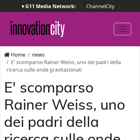
▾ G11 Media Network:
|
ChannelCity
|
ImpresaCity
|
SecurityOpenLab
|
Italian Channel
Awards
|
Italian Project Awards
|
Italian Security
Awards
|
...
Home
news
E' scomparso Rainer Weiss, uno dei padri della
ricerca sulle onde gravitazionali
E' scomparso
Rainer Weiss, uno
dei padri della
ricerca sulle onde