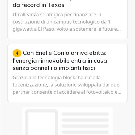
da record in Texas
Un'alleanza strategica per finanziare la
costruzione di un campus tecnologico da 1
gigawatt a El Paso, volto a sostenere le future
ambizioni di superintelligenza e intelligenza
artificiale dell'azienda di Mark Zuckerberg.
Con Enel e Conio arriva ebitts:
4
l'energia rinnovabile entra in casa
senza pannelli o impianti fisici
Grazie alla tecnologia blockchain e alla
tokenizzazione, la soluzione sviluppata dai due
partner consente di accedere al fotovoltaico e
all'eolico ottenendo risparmi diretti in bolletta,
offrendo un'alternativa ideale soprattutto per
chi vive in appartamento nei centri urbani.