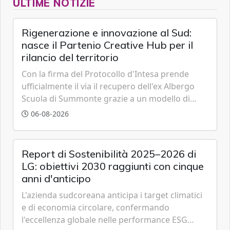
ULTIME NOTIZIE
Rigenerazione e innovazione al Sud:
nasce il Partenio Creative Hub per il
rilancio del territorio
Con la firma del Protocollo d'Intesa prende
ufficialmente il via il recupero dell'ex Albergo
Scuola di Summonte grazie a un modello di
partenariato pubblico-privato e a una rete di
06-08-2026
partner strategici d'eccellenza.
Report di Sostenibilità 2025–2026 di
LG: obiettivi 2030 raggiunti con cinque
anni d'anticipo
L'azienda sudcoreana anticipa i target climatici
e di economia circolare, confermando
l'eccellenza globale nelle performance ESG