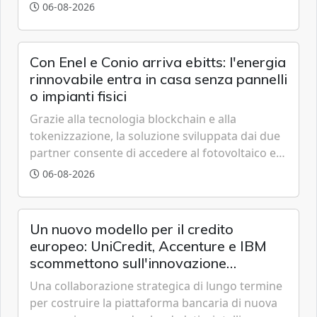
grazie a innovazione, accessibilità e governance
06-08-2026
trasparente.
Con Enel e Conio arriva ebitts: l'energia
rinnovabile entra in casa senza pannelli
o impianti fisici
Grazie alla tecnologia blockchain e alla
tokenizzazione, la soluzione sviluppata dai due
partner consente di accedere al fotovoltaico e
all'eolico ottenendo risparmi diretti in bolletta,
06-08-2026
offrendo un'alternativa ideale soprattutto per
chi vive in appartamento nei centri urbani.
Un nuovo modello per il credito
europeo: UniCredit, Accenture e IBM
scommettono sull'innovazione
tecnologica
Una collaborazione strategica di lungo termine
per costruire la piattaforma bancaria di nuova