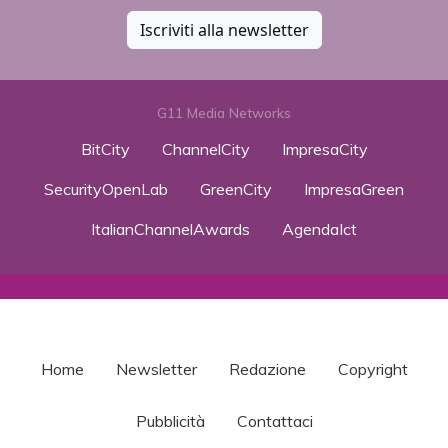
Iscriviti alla newsletter
G11 Media Networks
BitCity
ChannelCity
ImpresaCity
SecurityOpenLab
GreenCity
ImpresaGreen
ItalianChannelAwards
AgendaIct
Home
Newsletter
Redazione
Copyright
Pubblicità
Contattaci