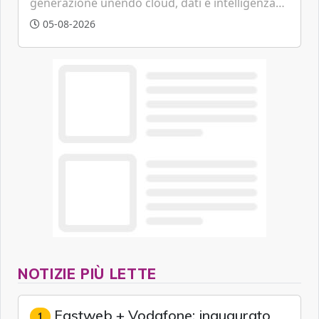
generazione unendo cloud, dati e intelligenza
artificiale.
05-08-2026
NOTIZIE PIÙ LETTE
Fastweb + Vodafone: inaugurato
1