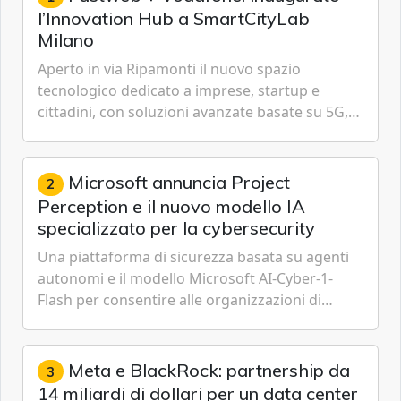
l’Innovation Hub a SmartCityLab
Milano
Aperto in via Ripamonti il nuovo spazio
tecnologico dedicato a imprese, startup e
cittadini, con soluzioni avanzate basate su 5G,
IoT, Cloud, Intelligenza Artificiale e
Cybersecurity.
Microsoft annuncia Project
2
Perception e il nuovo modello IA
specializzato per la cybersecurity
Una piattaforma di sicurezza basata su agenti
autonomi e il modello Microsoft AI-Cyber-1-
Flash per consentire alle organizzazioni di
passare da una difesa reattiva a una strategia di
gestione continua del rischio.
Meta e BlackRock: partnership da
3
14 miliardi di dollari per un data center