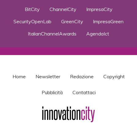
BitCity
ChannelCity
ImpresaCity
SecurityOpenLab
GreenCity
ImpresaGreen
ItalianChannelAwards
AgendaIct
Home
Newsletter
Redazione
Copyright
Pubblicità
Contattaci