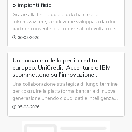
o impianti fisici
Grazie alla tecnologia blockchain e alla
tokenizzazione, la soluzione sviluppata dai due
partner consente di accedere al fotovoltaico e
all'eolico ottenendo risparmi diretti in bolletta,
06-08-2026
offrendo un'alternativa ideale soprattutto per
chi vive in appartamento nei centri urbani.
Un nuovo modello per il credito
europeo: UniCredit, Accenture e IBM
scommettono sull'innovazione
tecnologica
Una collaborazione strategica di lungo termine
per costruire la piattaforma bancaria di nuova
generazione unendo cloud, dati e intelligenza
artificiale.
05-08-2026