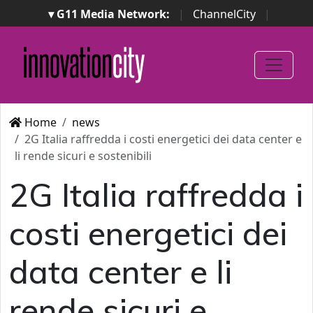
▾ G11 Media Network:
|
ChannelCity
|
ImpresaCity
|
SecurityOpenLab
|
Italian Channel
Awards
|
Italian Project Awards
|
Italian Security
Awards
|
...
Home
news
2G Italia raffredda i costi energetici dei data center e
li rende sicuri e sostenibili
2G Italia raffredda i
costi energetici dei
data center e li
rende sicuri e