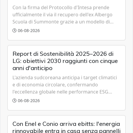
Con la firma del Protocollo d'Intesa prende
ufficialmente il via il recupero dell'ex Albergo
Scuola di Summonte grazie a un modello di
partenariato pubblico-privato e a una rete di
06-08-2026
partner strategici d'eccellenza.
Report di Sostenibilità 2025–2026 di
LG: obiettivi 2030 raggiunti con cinque
anni d'anticipo
L'azienda sudcoreana anticipa i target climatici
e di economia circolare, confermando
l'eccellenza globale nelle performance ESG
grazie a innovazione, accessibilità e governance
06-08-2026
trasparente.
Con Enel e Conio arriva ebitts: l'energia
rinnovabile entra in casa senza pannelli