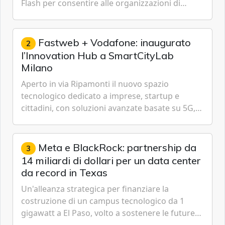
Flash per consentire alle organizzazioni di
passare da una difesa reattiva a una strategia di
gestione continua del rischio.
Fastweb + Vodafone: inaugurato
2
l’Innovation Hub a SmartCityLab
Milano
Aperto in via Ripamonti il nuovo spazio
tecnologico dedicato a imprese, startup e
cittadini, con soluzioni avanzate basate su 5G,
IoT, Cloud, Intelligenza Artificiale e
Cybersecurity.
Meta e BlackRock: partnership da
3
14 miliardi di dollari per un data center
da record in Texas
Un'alleanza strategica per finanziare la
costruzione di un campus tecnologico da 1
gigawatt a El Paso, volto a sostenere le future