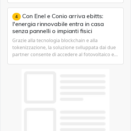
ambizioni di superintelligenza e intelligenza
artificiale dell'azienda di Mark Zuckerberg.
Con Enel e Conio arriva ebitts:
4
l'energia rinnovabile entra in casa
senza pannelli o impianti fisici
Grazie alla tecnologia blockchain e alla
tokenizzazione, la soluzione sviluppata dai due
partner consente di accedere al fotovoltaico e
all'eolico ottenendo risparmi diretti in bolletta,
offrendo un'alternativa ideale soprattutto per
chi vive in appartamento nei centri urbani.