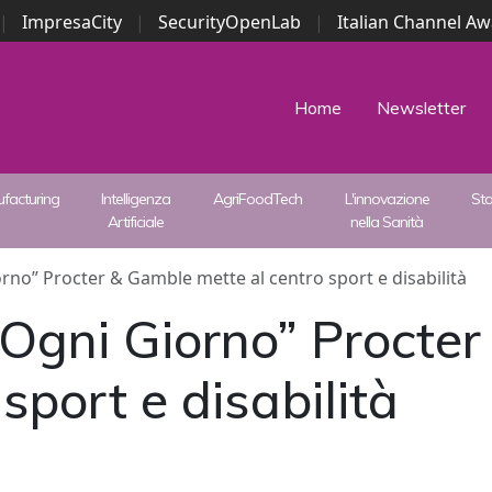
|
ImpresaCity
|
SecurityOpenLab
|
Italian Channel A
Security Awards
|
...
Home
Newsletter
facturing
Intelligenza
AgriFoodTech
L'innovazione
St
Artificiale
nella Sanità
no” Procter & Gamble mette al centro sport e disabilità
Ogni Giorno” Procte
sport e disabilità