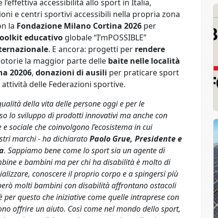
l’effettiva accessibilità allo sport in Italia,
oni e centri sportivi accessibili nella propria zona
on la
Fondazione Milano Cortina 2026
per
toolkit educativo
globale “I’mPOSSIBLE”
ternazionale
. E ancora: progetti per
rendere
otorie la maggior parte delle
baite nelle località
ina 20206
,
donazioni di ausili
per praticare sport
attività delle Federazioni sportive.
ualità della vita delle persone oggi e per le
o lo sviluppo di prodotti innovativi ma anche con
e e sociale che coinvolgono l’ecosistema in cui
tri marchi - ha dichiarato
Paolo Grue, Presidente e
ia
. Sappiamo bene come lo sport sia un agente di
mbine e bambini ma per chi ha disabilità è molto di
cializzare, conoscere il proprio corpo e a spingersi più
 però molti bambini con disabilità affrontano ostacoli
 è per questo che iniziative come quelle intraprese con
o offrire un aiuto. Così come nel mondo dello sport,