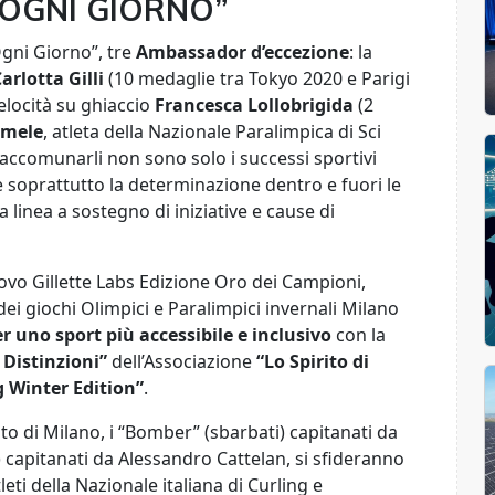
I OGNI GIORNO”
gni Giorno”, tre
Ambassador d’eccezione
: la
arlotta Gilli
(10 medaglie tra Tokyo 2020 e Parigi
elocità su ghiaccio
Francesca Lollobrigida
(2
omele
, atleta della Nazionale Paralimpica di Sci
accomunarli non sono solo i successi sportivi
e soprattutto la determinazione dentro e fuori le
linea a sostegno di iniziative e cause di
ovo Gillette Labs Edizione Oro dei Campioni,
 dei giochi Olimpici e Paralimpici invernali Milano
 uno sport più accessibile e inclusivo
con la
Distinzioni”
dell’Associazione
“Lo Spirito di
g Winter Edition”
.
to di Milano, i “Bomber” (sbarbati) capitanati da
) capitanati da Alessandro Cattelan, si sfideranno
tleti della Nazionale italiana di Curling e