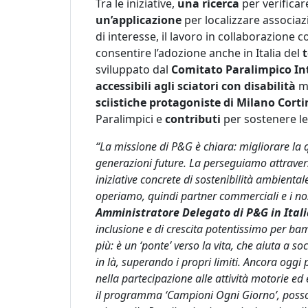
Tra le iniziative,
una ricerca
per verificare 
un’applicazione
per localizzare associazi
di interesse, il lavoro in collaborazione c
consentire l’adozione anche in Italia del
sviluppato dal
Comitato Paralimpico In
accessibili agli sciatori con disabilità
m
sciistiche protagoniste di Milano Cort
Paralimpici e
contributi
per sostenere le 
“La missione di P&G è chiara: migliorare la q
generazioni future. La perseguiamo attravers
iniziative concrete di sostenibilità ambiental
operiamo, quindi partner commerciali e i nos
Amministratore Delegato di P&G in Ital
inclusione e di crescita potentissimo per ba
più: è un ‘ponte’ verso la vita, che aiuta a so
in là, superando i propri limiti. Ancora oggi
nella partecipazione alle attività motorie ed
il programma ‘Campioni Ogni Giorno’, posson