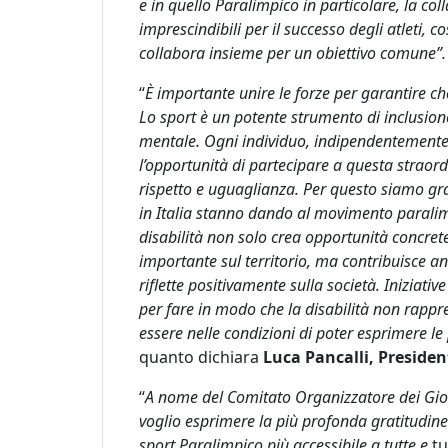
e in quello Paralimpico in particolare, la col
imprescindibili per il successo degli atleti, cos
collabora insieme per un obiettivo comune”.
“
È importante unire le forze per garantire c
Lo sport è un potente strumento di inclusione
mentale. Ogni individuo, indipendentemente d
l’opportunità di partecipare a questa straord
rispetto e uguaglianza. Per questo siamo gr
in Italia stanno dando al movimento paralim
disabilità non solo crea opportunità concrete
importante sul territorio, ma contribuisce an
riflette positivamente sulla società. Inizia
per fare in modo che la disabilità non rappr
essere nelle condizioni di poter esprimere le 
quanto dichiara
Luca Pancalli, Preside
“
A nome del Comitato Organizzatore dei Gioc
voglio esprimere la più profonda gratitudine 
sport Paralimpico più accessibile a tutte e
tu