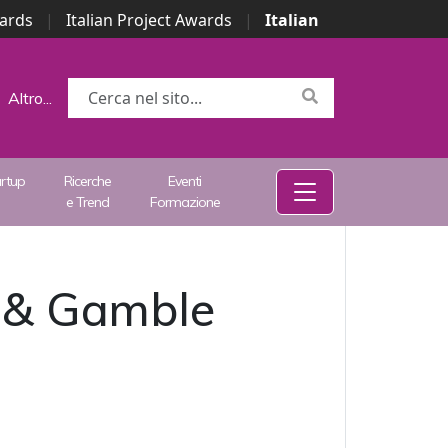
wards
|
Italian Project Awards
|
Italian
Altro...
artup
Ricerche
Eventi
e Trend
Formazione
r & Gamble