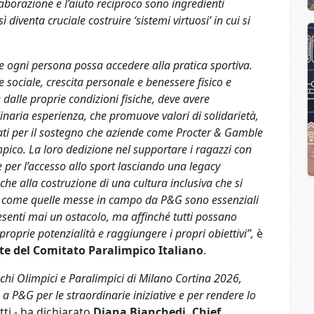
laborazione e l’aiuto reciproco sono ingredienti
ì diventa cruciale costruire ‘sistemi virtuosi’ in cui si
he ogni persona possa accedere alla pratica sportiva.
 sociale, crescita personale e benessere fisico e
alle proprie condizioni fisiche, deve avere
inaria esperienza, che promuove valori di solidarietà,
ati per il sostegno che aziende come Procter & Gamble
pico. La loro dedizione nel supportare i ragazzi con
 per l’accesso allo sport lasciando una legacy
che alla costruzione di una cultura inclusiva che si
tive come quelle messe in campo da P&G sono essenziali
esenti mai un ostacolo, ma affinché tutti possano
proprie potenzialità e raggiungere i propri obiettivi”,
è
nte del Comitato Paralimpico Italiano
.
hi Olimpici e Paralimpici di Milano Cortina 2026,
a P&G per le straordinarie iniziative e per rendere lo
tti - ha dichiarato
Diana Bianchedi, Chief