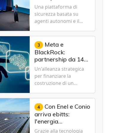
Cybersecurity.
nuovo modello IA
Una piattaforma di
specializzato per la
sicurezza basata su
cybersecurity
agenti autonomi e il
modello Microsoft AI-
Cyber-1-Flash per
consentire alle
Meta e
3
organizzazioni di
BlackRock:
passare da una difesa
partnership da 14
reattiva a una strategia
miliardi di dollari
Un'alleanza strategica
di gestione continua del
per un data center
per finanziare la
rischio.
da record in Texas
costruzione di un
campus tecnologico da
1 gigawatt a El Paso,
volto a sostenere le
Con Enel e Conio
4
future ambizioni di
arriva ebitts:
superintelligenza e
l'energia
intelligenza artificiale
rinnovabile entra in
Grazie alla tecnologia