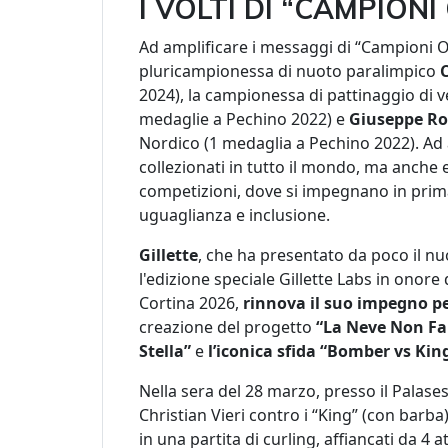
I VOLTI DI “CAMPION
Ad amplificare i messaggi di “Campioni O
pluricampionessa di nuoto paralimpico
C
2024), la campionessa di pattinaggio di v
medaglie a Pechino 2022) e
Giuseppe R
Nordico (1 medaglia a Pechino 2022). Ad 
collezionati in tutto il mondo, ma anche 
competizioni, dove si impegnano in prima 
uguaglianza e inclusione.
Gillette
, che ha presentato da poco il nu
l'edizione speciale Gillette Labs in onore
Cortina 2026,
rinnova il suo impegno per
creazione del progetto
“La Neve Non Fa 
Stella”
e
l’iconica sfida “Bomber vs Kin
Nella sera del 28 marzo, presso il Palases
Christian Vieri contro i “King” (con barba
in una partita di curling, affiancati da 4 a