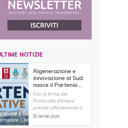
ULTIME NOTIZIE
Rigenerazione e
innovazione al Sud:
nasce il Partenio
Creative Hub per il
Con la firma del
rilancio del
Protocollo d'Intesa
territorio
prende ufficialmente il
via il recupero dell'ex
06-08-2026
Albergo Scuola di