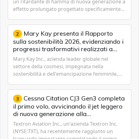
un ritardante di fiamma di nuova generazione a
effetto prolungato progettato specificamente
per i velivoli moderni, i sistemi di serbatoi e le
missioni an...
Mary Kay presenta il Rapporto
2
sulla sostenibilità 2026, evidenziando i
progressi trasformativi realizzati a
livello globale nelle sfere sociale,
Mary Kay Inc., azienda leader globale nel
economica e ambientale
settore della cosmesi, impegnata nella
sostenibilità e dell'emancipazione femminile,
oggi ha presentato il suo Rapporto sulla
sostenibilità 2026, una panora...
Cessna Citation CJ3 Gen3 completa
3
il primo volo, avvicinando il jet leggero
di nuova generazione alla
certificazione
Textron Aviation Inc., un'azienda Textron Inc.
(NYSE:TXT), ha recentemente raggiunto un
traguardo importante completando il primo