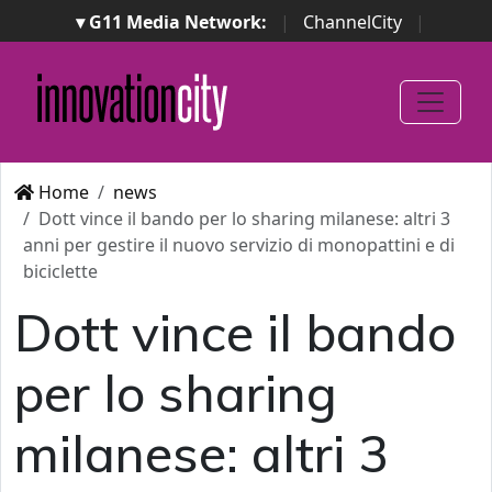
▾ G11 Media Network:
|
ChannelCity
|
ImpresaCity
|
SecurityOpenLab
|
Italian Channel
Awards
|
Italian Project Awards
|
Italian Security
Awards
|
...
Home
news
Dott vince il bando per lo sharing milanese: altri 3
anni per gestire il nuovo servizio di monopattini e di
biciclette
Dott vince il bando
per lo sharing
milanese: altri 3