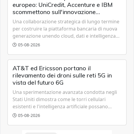
europeo: UniCredit, Accenture e IBM
scommettono sull'innovazione
tecnologica
Una collaborazione strategica di lungo termine
per costruire la piattaforma bancaria di nuova
generazione unendo cloud, dati e intelligenza
artificiale.
05-08-2026
AT&T ed Ericsson portano il
rilevamento dei droni sulle reti 5G in
vista del futuro 6G
Una sperimentazione avanzata condotta negli
Stati Uniti dimostra come le torri cellulari
esistenti e l'intelligenza artificiale possano
tracciare velivoli a bassa quota in tempo reale,
05-08-2026
anticipando le funzionalità tipiche delle reti di
sesta generazione.