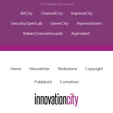
G11 Media Networks
BitCity
ChannelCity
ImpresaCity
SecurityOpenLab
GreenCity
ImpresaGreen
ItalianChannelAwards
AgendaIct
Home
Newsletter
Redazione
Copyright
Pubblicità
Contattaci