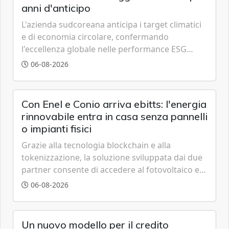
anni d'anticipo
L'azienda sudcoreana anticipa i target climatici
e di economia circolare, confermando
l'eccellenza globale nelle performance ESG
grazie a innovazione, accessibilità e governance
06-08-2026
trasparente.
Con Enel e Conio arriva ebitts: l'energia
rinnovabile entra in casa senza pannelli
o impianti fisici
Grazie alla tecnologia blockchain e alla
tokenizzazione, la soluzione sviluppata dai due
partner consente di accedere al fotovoltaico e
all'eolico ottenendo risparmi diretti in bolletta,
06-08-2026
offrendo un'alternativa ideale soprattutto per
chi vive in appartamento nei centri urbani.
Un nuovo modello per il credito