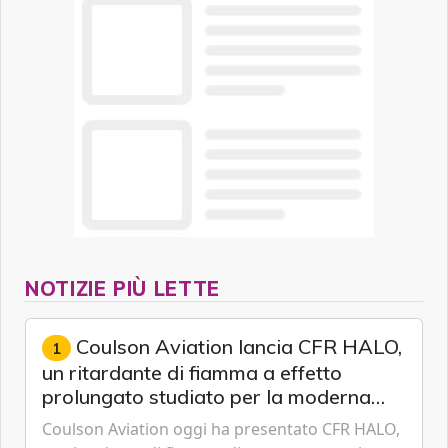
NOTIZIE PIÙ LETTE
Coulson Aviation lancia CFR HALO,
1
un ritardante di fiamma a effetto
prolungato studiato per la moderna
lotta aerea contro gli incendi
Coulson Aviation oggi ha presentato CFR HALO,