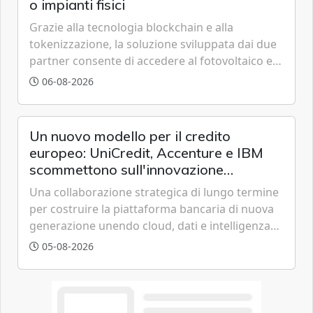
o impianti fisici
Grazie alla tecnologia blockchain e alla
tokenizzazione, la soluzione sviluppata dai due
partner consente di accedere al fotovoltaico e
all'eolico ottenendo risparmi diretti in bolletta,
06-08-2026
offrendo un'alternativa ideale soprattutto per
chi vive in appartamento nei centri urbani.
Un nuovo modello per il credito
europeo: UniCredit, Accenture e IBM
scommettono sull'innovazione
tecnologica
Una collaborazione strategica di lungo termine
per costruire la piattaforma bancaria di nuova
generazione unendo cloud, dati e intelligenza
artificiale.
05-08-2026