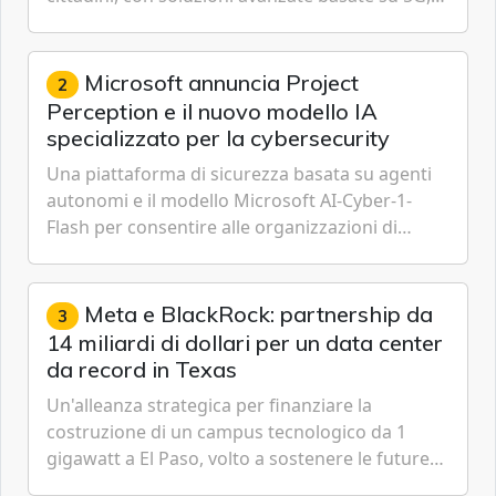
IoT, Cloud, Intelligenza Artificiale e
Cybersecurity.
Microsoft annuncia Project
2
Perception e il nuovo modello IA
specializzato per la cybersecurity
Una piattaforma di sicurezza basata su agenti
autonomi e il modello Microsoft AI-Cyber-1-
Flash per consentire alle organizzazioni di
passare da una difesa reattiva a una strategia di
gestione continua del rischio.
Meta e BlackRock: partnership da
3
14 miliardi di dollari per un data center
da record in Texas
Un'alleanza strategica per finanziare la
costruzione di un campus tecnologico da 1
gigawatt a El Paso, volto a sostenere le future
ambizioni di superintelligenza e intelligenza