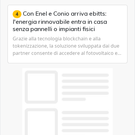
artificiale dell'azienda di Mark Zuckerberg.
Con Enel e Conio arriva ebitts:
4
l'energia rinnovabile entra in casa
senza pannelli o impianti fisici
Grazie alla tecnologia blockchain e alla
tokenizzazione, la soluzione sviluppata dai due
partner consente di accedere al fotovoltaico e
all'eolico ottenendo risparmi diretti in bolletta,
offrendo un'alternativa ideale soprattutto per
chi vive in appartamento nei centri urbani.