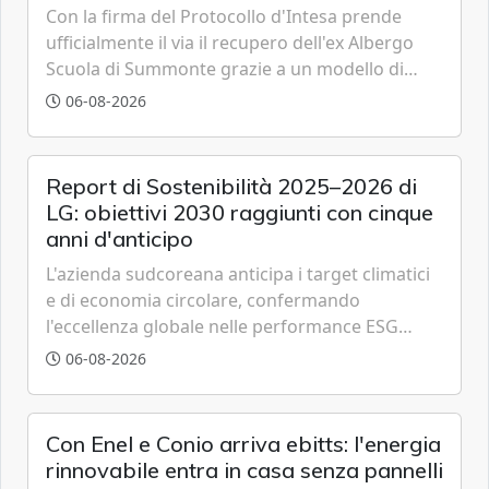
Con la firma del Protocollo d'Intesa prende
ufficialmente il via il recupero dell'ex Albergo
Scuola di Summonte grazie a un modello di
partenariato pubblico-privato e a una rete di
06-08-2026
partner strategici d'eccellenza.
Report di Sostenibilità 2025–2026 di
LG: obiettivi 2030 raggiunti con cinque
anni d'anticipo
L'azienda sudcoreana anticipa i target climatici
e di economia circolare, confermando
l'eccellenza globale nelle performance ESG
grazie a innovazione, accessibilità e governance
06-08-2026
trasparente.
Con Enel e Conio arriva ebitts: l'energia
rinnovabile entra in casa senza pannelli