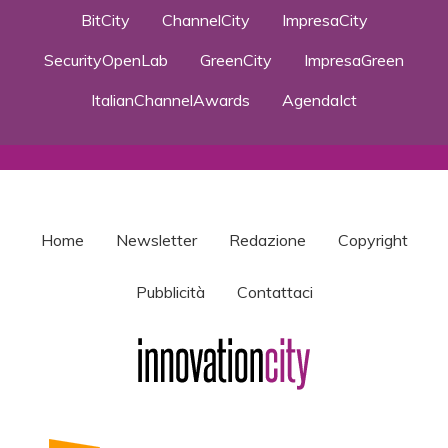
BitCity
ChannelCity
ImpresaCity
SecurityOpenLab
GreenCity
ImpresaGreen
ItalianChannelAwards
AgendaIct
Home
Newsletter
Redazione
Copyright
Pubblicità
Contattaci