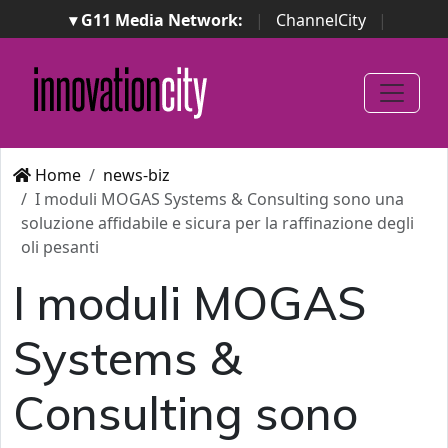
▾ G11 Media Network:
|
ChannelCity
|
ImpresaCity
|
SecurityOpenLab
|
Italian Channel
Awards
|
Italian Project Awards
|
Italian Security
Awards
|
...
Home
news-biz
I moduli MOGAS Systems & Consulting sono una
soluzione affidabile e sicura per la raffinazione degli
oli pesanti
I moduli MOGAS
Systems &
Consulting sono