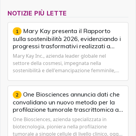
NOTIZIE PIÙ LETTE
Mary Kay presenta il Rapporto
1
sulla sostenibilità 2026, evidenziando i
progressi trasformativi realizzati a
livello globale nelle sfere sociale,
Mary Kay Inc., azienda leader globale nel
economica e ambientale
settore della cosmesi, impegnata nella
sostenibilità e dell'emancipazione femminile,
oggi ha presentato il suo Rapporto sulla
sostenibilità 2026, una panora...
One Biosciences annuncia dati che
2
convalidano un nuovo metodo per la
profilazione tumorale trascrittomica a
singole cellule da campioni istologici
One Biosciences, azienda specializzata in
biotecnologia, pioniera nella profilazione
tumorale a singole cellule di livello clinico, oggi