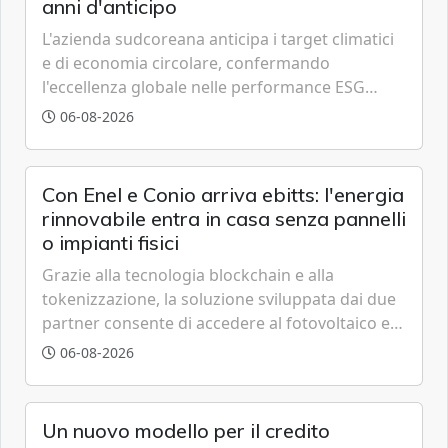
anni d'anticipo
L'azienda sudcoreana anticipa i target climatici
e di economia circolare, confermando
l'eccellenza globale nelle performance ESG
grazie a innovazione, accessibilità e governance
06-08-2026
trasparente.
Con Enel e Conio arriva ebitts: l'energia
rinnovabile entra in casa senza pannelli
o impianti fisici
Grazie alla tecnologia blockchain e alla
tokenizzazione, la soluzione sviluppata dai due
partner consente di accedere al fotovoltaico e
all'eolico ottenendo risparmi diretti in bolletta,
06-08-2026
offrendo un'alternativa ideale soprattutto per
chi vive in appartamento nei centri urbani.
Un nuovo modello per il credito