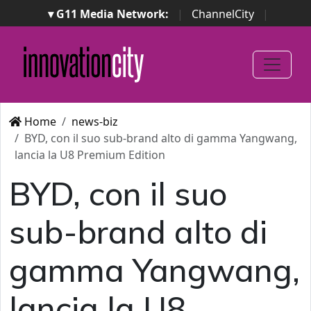
▾ G11 Media Network:
|
ChannelCity
|
ImpresaCity
|
SecurityOpenLab
|
Italian Channel
Awards
|
Italian Project Awards
|
Italian Security
Awards
|
...
Home
news-biz
BYD, con il suo sub-brand alto di gamma Yangwang,
lancia la U8 Premium Edition
BYD, con il suo
sub-brand alto di
gamma Yangwang,
lancia la U8