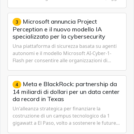
ha annunciato dati indicanti che i profili di
espressione dell'...
Microsoft annuncia Project
3
Perception e il nuovo modello IA
specializzato per la cybersecurity
Una piattaforma di sicurezza basata su agenti
autonomi e il modello Microsoft AI-Cyber-1-
Flash per consentire alle organizzazioni di
passare da una difesa reattiva a una strategia di
gestione continua del rischio.
Meta e BlackRock: partnership da
4
14 miliardi di dollari per un data center
da record in Texas
Un'alleanza strategica per finanziare la
costruzione di un campus tecnologico da 1
gigawatt a El Paso, volto a sostenere le future
ambizioni di superintelligenza e intelligenza