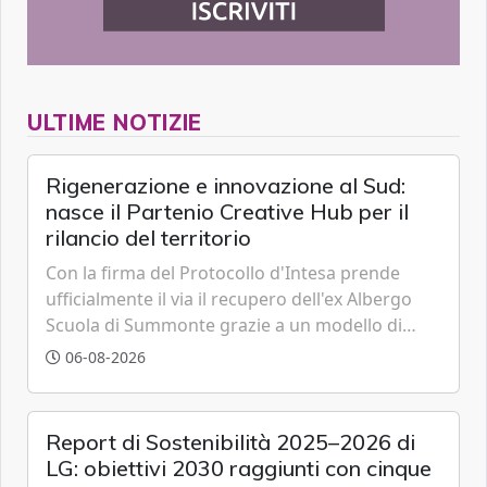
ULTIME NOTIZIE
Rigenerazione e innovazione al Sud:
nasce il Partenio Creative Hub per il
rilancio del territorio
Con la firma del Protocollo d'Intesa prende
ufficialmente il via il recupero dell'ex Albergo
Scuola di Summonte grazie a un modello di
partenariato pubblico-privato e a una rete di
06-08-2026
partner strategici d'eccellenza.
Report di Sostenibilità 2025–2026 di
LG: obiettivi 2030 raggiunti con cinque