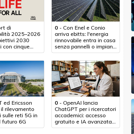
rt di
0
-
Con Enel e Conio
bilità 2025–2026
arriva ebitts: l'energia
biettivi 2030
rinnovabile entra in casa
i con cinque
senza pannelli o impianti
nticipo
fisici
 ed Ericsson
0
-
OpenAI lancia
il rilevamento
ChatGPT per i ricercatori
 sulle reti 5G in
accademici: accesso
l futuro 6G
gratuito e IA avanzata
per 100.000 scienziati