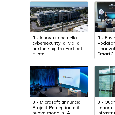
tecnologica
0
-
Innovazione nella
0
-
Fast
cybersecurity: al via la
Vodafon
partnership tra Fortinet
l’Innova
e Intel
SmartCi
0
-
Microsoft annuncia
0
-
Quan
Project Perception e il
impara d
nuovo modello IA
infrastr