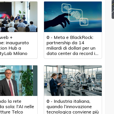
web +
0
-
Meta e BlackRock:
e: inaugurato
partnership da 14
tion Hub a
miliardi di dollari per un
tyLab Milano
data center da record in
Texas
do la rete
0
-
Industria italiana,
a sola: l'AI nelle
quando l’innovazione
utture Telco
tecnologica conviene più