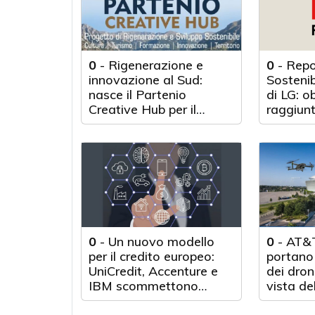
0
-
Rigenerazione e
0
-
Repo
innovazione al Sud:
Sosteni
nasce il Partenio
di LG: o
Creative Hub per il
raggiunt
rilancio del territorio
anni d'a
0
-
Un nuovo modello
0
-
AT&T
per il credito europeo:
portano 
UniCredit, Accenture e
dei droni
IBM scommettono
vista de
sull'innovazione