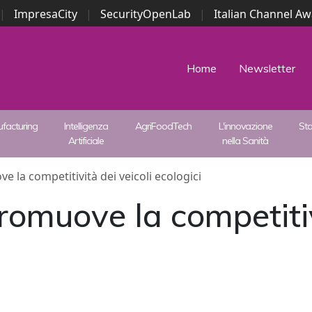
|
ImpresaCity
|
SecurityOpenLab
|
Italian Channel A
Security Awards
|
...
Home
Newsletter
facturing
Intelligenza
AgriFoodTech
L'innovazione
St
Artificiale
nella Sanità
la competitività dei veicoli ecologici
muove la competitivi