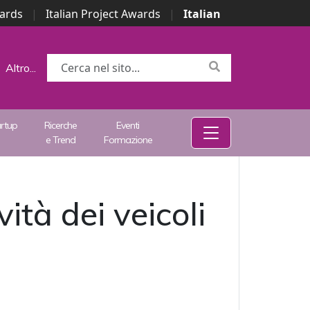
wards
|
Italian Project Awards
|
Italian
Altro...
artup
Ricerche
Eventi
e Trend
Formazione
tà dei veicoli