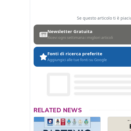
Se questo articolo ti è pia
Newsletter Gratuita
Ricevi ogni settimana i migliori articoli
Fonti di ricerca preferite
Aggiungici alle tue fonti su Google
RELATED NEWS