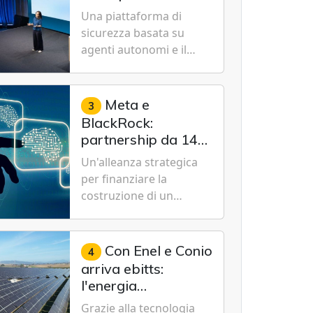
Cybersecurity.
nuovo modello IA
Una piattaforma di
specializzato per la
sicurezza basata su
cybersecurity
agenti autonomi e il
modello Microsoft AI-
Cyber-1-Flash per
consentire alle
Meta e
3
organizzazioni di
BlackRock:
passare da una difesa
partnership da 14
reattiva a una strategia
miliardi di dollari
Un'alleanza strategica
di gestione continua del
per un data center
per finanziare la
rischio.
da record in Texas
costruzione di un
campus tecnologico da
1 gigawatt a El Paso,
volto a sostenere le
Con Enel e Conio
4
future ambizioni di
arriva ebitts:
superintelligenza e
l'energia
intelligenza artificiale
rinnovabile entra in
Grazie alla tecnologia