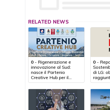
RELATED NEWS
0
-
Rigenerazione e
0
-
Repo
innovazione al Sud:
Sosteni
nasce il Partenio
di LG: o
Creative Hub per il
raggiunt
rilancio del territorio
anni d'a