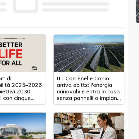
rt di
0
-
Con Enel e Conio
bilità 2025–2026
arriva ebitts: l'energia
biettivi 2030
rinnovabile entra in casa
i con cinque
senza pannelli o impianti
nticipo
fisici