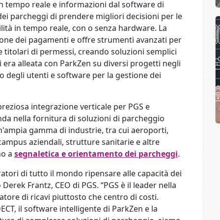
 in tempo reale e informazioni dal software di
ei parcheggi di prendere migliori decisioni per le
ibilità in tempo reale, con o senza hardware. La
zione dei pagamenti e offre strumenti avanzati per
 titolari di permessi, creando soluzioni semplici
si era alleata con ParkZen su diversi progetti negli
 degli utenti e software per la gestione dei
reziosa integrazione verticale per PGS e
da nella fornitura di soluzioni di parcheggio
n'ampia gamma di industrie, tra cui aeroporti,
ampus aziendali, strutture sanitarie e altre
ano a
segnaletica e orientamento dei parcheggi
.
tori di tutto il mondo ripensare alle capacità dei
 Derek Frantz, CEO di PGS. “PGS è il leader nella
ore di ricavi piuttosto che centro di costi.
CT, il software intelligente di ParkZen e la