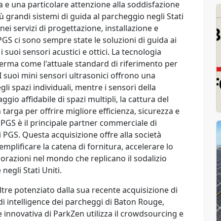
a e una particolare attenzione alla soddisfazione
iù grandi sistemi di guida al parcheggio negli Stati
nei servizi di progettazione, installazione e
 PGS ci sono sempre state le soluzioni di guida ai
 suoi sensori acustici e ottici. La tecnologia
erma come l'attuale standard di riferimento per
 I suoi mini sensori ultrasonici offrono una
i spazi individuali, mentre i sensori della
io affidabile di spazi multipli, la cattura del
targa per offrire migliore efficienza, sicurezza e
. PGS è il principale partner commerciale di
di PGS. Questa acquisizione offre alla società
mplificare la catena di fornitura, accelerare lo
borazioni nel mondo che replicano il sodalizio
egli Stati Uniti.
oltre potenziato dalla sua recente acquisizione di
di intelligence dei parcheggi di Baton Rouge,
 innovativa di ParkZen utilizza il crowdsourcing e