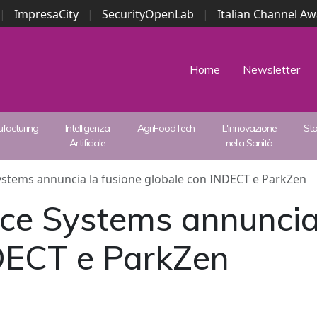
|
ImpresaCity
|
SecurityOpenLab
|
Italian Channel A
Security Awards
|
...
Home
Newsletter
facturing
Intelligenza
AgriFoodTech
L'innovazione
St
Artificiale
nella Sanità
stems annuncia la fusione globale con INDECT e ParkZen
ce Systems annuncia 
DECT e ParkZen