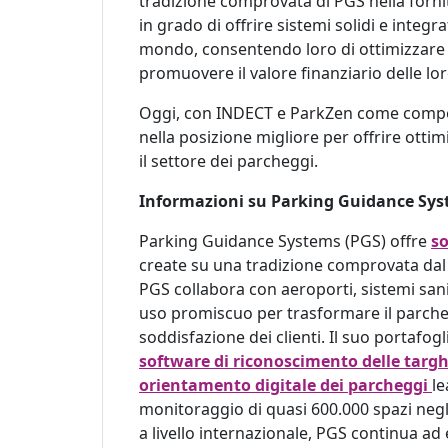
tradizione comprovata di PGS nella forni
in grado di offrire sistemi solidi e integra
mondo, consentendo loro di ottimizzare l'
promuovere il valore finanziario delle lor
Oggi, con INDECT e ParkZen come compone
nella posizione migliore per offrire ottim
il settore dei parcheggi.
Informazioni su Parking Guidance Syst
Parking Guidance Systems (PGS) offre
so
create su una tradizione comprovata dal s
PGS collabora con aeroporti, sistemi sani
uso promiscuo per trasformare il parchegg
soddisfazione dei clienti. Il suo portaf
software di riconoscimento delle targ
orientamento digitale dei parcheggi
le
monitoraggio di quasi 600.000 spazi negl
a livello internazionale, PGS continua ad