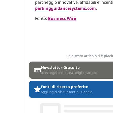
parcheggio innovative, affidabili e incentr
parkingguidancesystems.com
.
Fonte:
Business Wire
Se questo articolo ti è pia
Newsletter Gratuita
Ricevi ogni settimana i migliori articoli
Fonti di ricerca preferite
Aggiungici alle tue fonti su Google