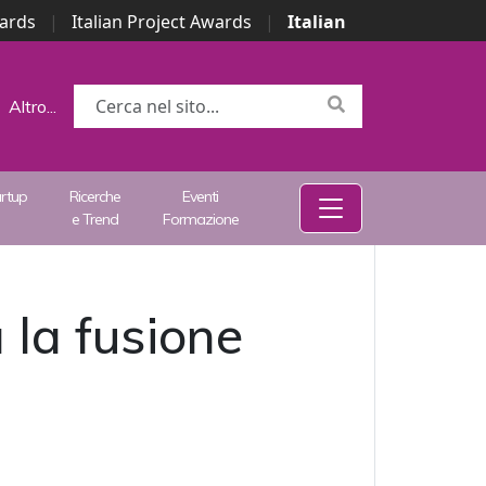
wards
|
Italian Project Awards
|
Italian
Altro...
artup
Ricerche
Eventi
e Trend
Formazione
la fusione