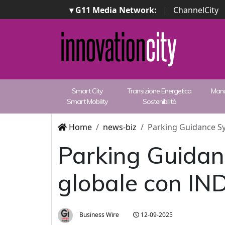
▾ G11 Media Network:
|
ChannelCity
Smart City
Transizione Energetica
Manu
Smart Mobility
Sostenibilità
Home
news-biz
Parking Guidance Sy
Parking Guidan
globale con IN
Business Wire
12-09-2025