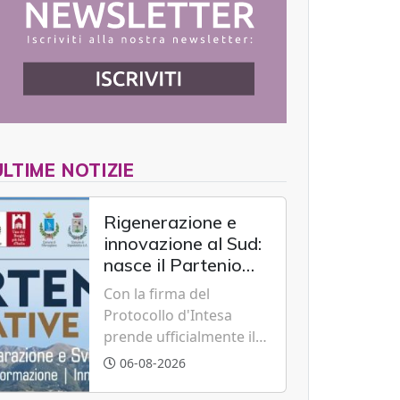
ULTIME NOTIZIE
Rigenerazione e
innovazione al Sud:
nasce il Partenio
Creative Hub per il
Con la firma del
rilancio del
Protocollo d'Intesa
territorio
prende ufficialmente il
via il recupero dell'ex
06-08-2026
Albergo Scuola di