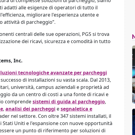
tura di complesse soluzioni di parcheggio, siamo
ti adatti alle esigenze di operatori di tutto il
efficienza, migliorare l'esperienza utente e
o attività di parcheggio”.
nti centrali delle sue operazioni, PGS si trova
izzazione dei ricavi, sicurezza e comodità in tutto
ems, Inc.
luzioni tecnologiche avanzate per parcheggi
uccesso di installazioni su vasta scala. Dal 2013,
tari, università, campus aziendali e proprietà ad
io da un centro di costi a una fonte di ricavi e
oglio comprende
sistemi di guida al parcheggio
,
he
,
analisi dei parcheggi
e
segnaletica e
ader nel settore. Con oltre 347 sistemi installati, il
i Stati Uniti e l'espansione con nuove opportunità
 essere un punto di riferimento per soluzioni di