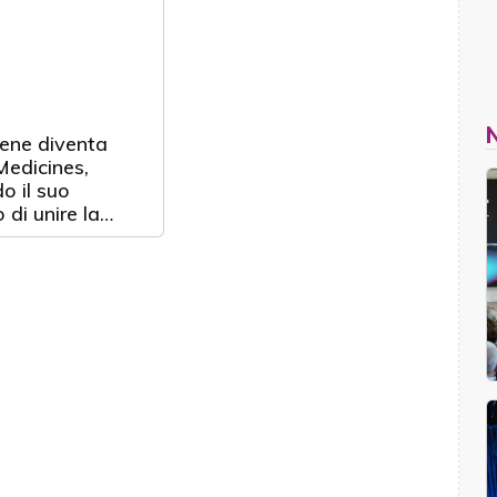
ene diventa
edicines,
o il suo
 di unire la
à globale contro