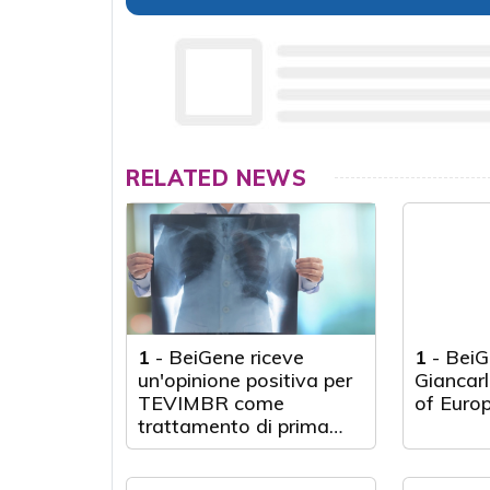
RELATED NEWS
1
-
BeiGene riceve
1
-
BeiG
un'opinione positiva per
Giancarl
TEVIMBR come
of Euro
trattamento di prima
linea per il tumore
polmonare a piccole