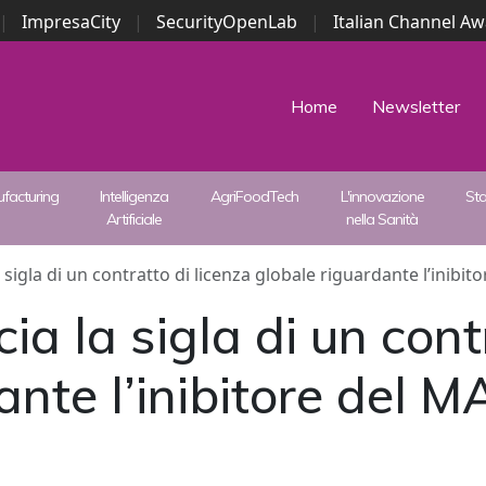
|
ImpresaCity
|
SecurityOpenLab
|
Italian Channel A
Security Awards
|
...
Home
Newsletter
facturing
Intelligenza
AgriFoodTech
L'innovazione
St
Artificiale
nella Sanità
sigla di un contratto di licenza globale riguardante l’inibit
a la sigla di un contr
ante l’inibitore del 