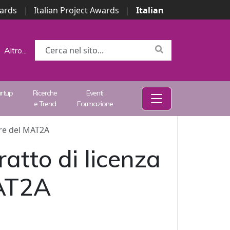
wards
|
Italian Project Awards
|
Italian
Altro...
artup
Ricerche
Eventi
e Trend
Formazione
ore del MAT2A
atto di licenza
MAT2A