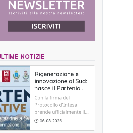
ULTIME NOTIZIE
Rigenerazione e
innovazione al Sud:
nasce il Partenio
Creative Hub per il
Con la firma del
rilancio del
Protocollo d'Intesa
territorio
prende ufficialmente il
via il recupero dell'ex
06-08-2026
Albergo Scuola di