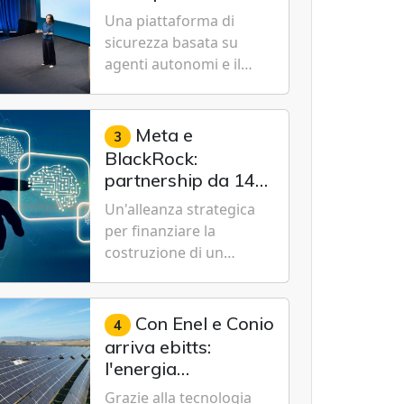
Cybersecurity.
nuovo modello IA
Una piattaforma di
specializzato per la
sicurezza basata su
cybersecurity
agenti autonomi e il
modello Microsoft AI-
Cyber-1-Flash per
consentire alle
Meta e
3
organizzazioni di
BlackRock:
passare da una difesa
partnership da 14
reattiva a una strategia
miliardi di dollari
Un'alleanza strategica
di gestione continua del
per un data center
per finanziare la
rischio.
da record in Texas
costruzione di un
campus tecnologico da
1 gigawatt a El Paso,
volto a sostenere le
Con Enel e Conio
4
future ambizioni di
arriva ebitts:
superintelligenza e
l'energia
intelligenza artificiale
rinnovabile entra in
Grazie alla tecnologia