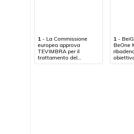
cellule in stadio esteso
1
-
La Commissione
1
-
BeiG
europea approva
BeOne M
TEVIMBRA per il
ribadend
trattamento del
obiettivo
carcinoma a cellule
comunit
squamose dell'esofago
il cancro
e del tumore della
giunzione gastrica o
gastroesofagea