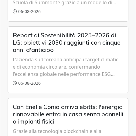
Scuola di Summonte grazie a un modello di
partenariato pubblico-privato e a una rete di
06-08-2026
partner strategici d'eccellenza.
Report di Sostenibilità 2025–2026 di
LG: obiettivi 2030 raggiunti con cinque
anni d'anticipo
L'azienda sudcoreana anticipa i target climatici
e di economia circolare, confermando
l'eccellenza globale nelle performance ESG
grazie a innovazione, accessibilità e governance
06-08-2026
trasparente.
Con Enel e Conio arriva ebitts: l'energia
rinnovabile entra in casa senza pannelli
o impianti fisici
Grazie alla tecnologia blockchain e alla