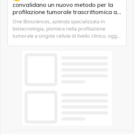
convalidano un nuovo metodo per la
profilazione tumorale trascrittomica a
singole cellule da campioni istologici
One Biosciences, azienda specializzata in
biotecnologia, pioniera nella profilazione
tumorale a singole cellule di livello clinico, oggi
ha annunciato dati indicanti che i profili di
espressione dell'...