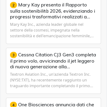
Mary Kay presenta il Rapporto
2
sulla sostenibilità 2026, evidenziando i
progressi trasformativi realizzati a
livello globale nelle sfere sociale,
Mary Kay Inc., azienda leader globale nel
economica e ambientale
settore della cosmesi, impegnata nella
sostenibilità e dell'emancipazione femminile,
oggi ha presentato il suo Rapporto sulla
sostenibilità 2026, una panora...
Cessna Citation CJ3 Gen3 completa
3
il primo volo, avvicinando il jet leggero
di nuova generazione alla
certificazione
Textron Aviation Inc., un'azienda Textron Inc.
(NYSE:TXT), ha recentemente raggiunto un
traguardo importante completando il primo
volo del prototipo di velivolo Cessna Citation CJ3
Gen3, avvicinando i...
One Biosciences annuncia dati che
4