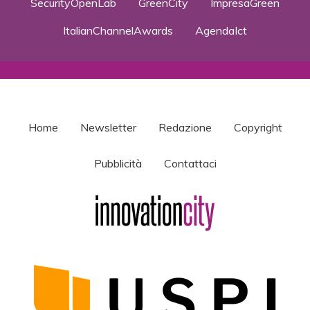
SecurityOpenLab
GreenCity
ImpresaGreen
ItalianChannelAwards
AgendaIct
Home
Newsletter
Redazione
Copyright
Pubblicità
Contattaci