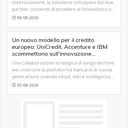
tokenizzazione, la soluzione sviluppata dai due
partner consente di accedere al fotovoltaico e
all'eolico ottenendo risparmi diretti in bolletta,
06-08-2026
offrendo un'alternativa ideale soprattutto per
chi vive in appartamento nei centri urbani.
Un nuovo modello per il credito
europeo: UniCredit, Accenture e IBM
scommettono sull'innovazione
tecnologica
Una collaborazione strategica di lungo termine
per costruire la piattaforma bancaria di nuova
generazione unendo cloud, dati e intelligenza
artificiale.
05-08-2026