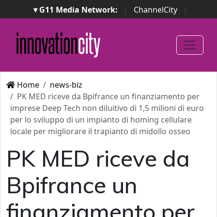
▾ G11 Media Network:
|
ChannelCity
|
ImpresaCity
|
SecurityOpenLab
|
Italian Channel
Awards
|
Italian Project Awards
|
Italian Security
Awards
|
...
Home
news-biz
PK MED riceve da Bpifrance un finanziamento per
imprese Deep Tech non diluitivo di 1,5 milioni di euro
per lo sviluppo di un impianto di homing cellulare
locale per migliorare il trapianto di midollo osseo
PK MED riceve da
Bpifrance un
finanziamento per