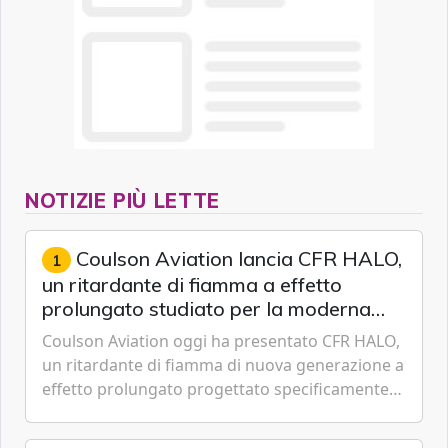
NOTIZIE PIÙ LETTE
Coulson Aviation lancia CFR HALO,
1
un ritardante di fiamma a effetto
prolungato studiato per la moderna
lotta aerea contro gli incendi
Coulson Aviation oggi ha presentato CFR HALO,
un ritardante di fiamma di nuova generazione a
effetto prolungato progettato specificamente
per i velivoli moderni, i sistemi di serbatoi e le
missioni an...