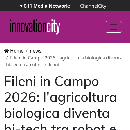
▾ G11 Media Network:
|
ChannelCity
|
ImpresaCity
|
SecurityOpenLab
|
Italian Channel
Awards
|
Italian Project Awards
|
Italian Security
Awards
|
...
Home
news
Fileni in Campo 2026: l'agricoltura biologica diventa
hi-tech tra robot e droni
Fileni in Campo
2026: l'agricoltura
biologica diventa
hi-tech tra robot e