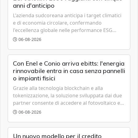
anni d'anticipo
L'azienda sudcoreana anticipa i target climatici
e di economia circolare, confermando
l'eccellenza globale nelle performance ESG
grazie a innovazione, accessibilità e governance
06-08-2026
trasparente.
Con Enel e Conio arriva ebitts: l'energia
rinnovabile entra in casa senza pannelli
o impianti fisici
Grazie alla tecnologia blockchain e alla
tokenizzazione, la soluzione sviluppata dai due
partner consente di accedere al fotovoltaico e
all'eolico ottenendo risparmi diretti in bolletta,
06-08-2026
offrendo un'alternativa ideale soprattutto per
chi vive in appartamento nei centri urbani.
Un nuovo modello per il credito