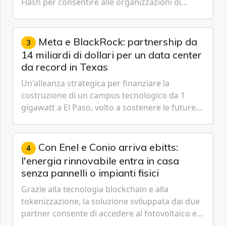
Flash per consentire alle organizzazioni di
passare da una difesa reattiva a una strategia di
gestione continua del rischio.
Meta e BlackRock: partnership da
3
14 miliardi di dollari per un data center
da record in Texas
Un'alleanza strategica per finanziare la
costruzione di un campus tecnologico da 1
gigawatt a El Paso, volto a sostenere le future
ambizioni di superintelligenza e intelligenza
artificiale dell'azienda di Mark Zuckerberg.
Con Enel e Conio arriva ebitts:
4
l'energia rinnovabile entra in casa
senza pannelli o impianti fisici
Grazie alla tecnologia blockchain e alla
tokenizzazione, la soluzione sviluppata dai due
partner consente di accedere al fotovoltaico e
all'eolico ottenendo risparmi diretti in bolletta,