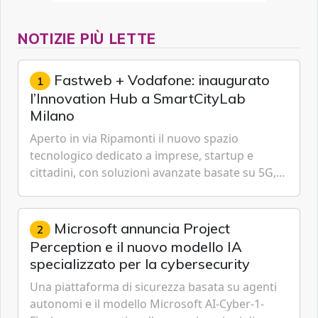
NOTIZIE PIÙ LETTE
Fastweb + Vodafone: inaugurato
1
l’Innovation Hub a SmartCityLab
Milano
Aperto in via Ripamonti il nuovo spazio
tecnologico dedicato a imprese, startup e
cittadini, con soluzioni avanzate basate su 5G,
IoT, Cloud, Intelligenza Artificiale e
Cybersecurity.
Microsoft annuncia Project
2
Perception e il nuovo modello IA
specializzato per la cybersecurity
Una piattaforma di sicurezza basata su agenti
autonomi e il modello Microsoft AI-Cyber-1-