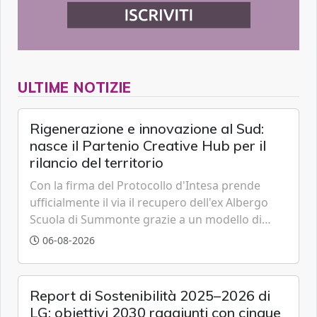
ULTIME NOTIZIE
Rigenerazione e innovazione al Sud:
nasce il Partenio Creative Hub per il
rilancio del territorio
Con la firma del Protocollo d'Intesa prende
ufficialmente il via il recupero dell'ex Albergo
Scuola di Summonte grazie a un modello di
partenariato pubblico-privato e a una rete di
06-08-2026
partner strategici d'eccellenza.
Report di Sostenibilità 2025–2026 di
LG: obiettivi 2030 raggiunti con cinque