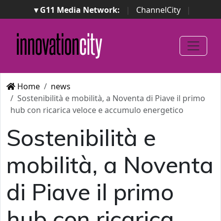
▾ G11 Media Network:
|
ChannelCity
|
ImpresaCity
|
SecurityOpenLab
|
Italian Channel
Awards
|
Italian Project Awards
|
Italian Security
Awards
|
...
Home
news
Sostenibilità e mobilità, a Noventa di Piave il primo
hub con ricarica veloce e accumulo energetico
Sostenibilità e
mobilità, a Noventa
di Piave il primo
hub con ricarica