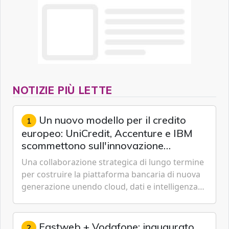
NOTIZIE PIÙ LETTE
Un nuovo modello per il credito
1
europeo: UniCredit, Accenture e IBM
scommettono sull'innovazione
tecnologica
Una collaborazione strategica di lungo termine
per costruire la piattaforma bancaria di nuova
generazione unendo cloud, dati e intelligenza
artificiale.
Fastweb + Vodafone: inaugurato
2