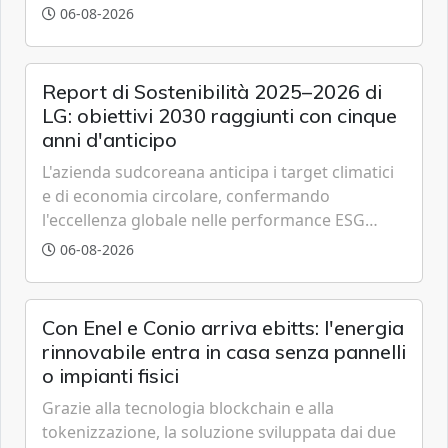
partenariato pubblico-privato e a una rete di
06-08-2026
partner strategici d'eccellenza.
Report di Sostenibilità 2025–2026 di
LG: obiettivi 2030 raggiunti con cinque
anni d'anticipo
L'azienda sudcoreana anticipa i target climatici
e di economia circolare, confermando
l'eccellenza globale nelle performance ESG
grazie a innovazione, accessibilità e governance
06-08-2026
trasparente.
Con Enel e Conio arriva ebitts: l'energia
rinnovabile entra in casa senza pannelli
o impianti fisici
Grazie alla tecnologia blockchain e alla
tokenizzazione, la soluzione sviluppata dai due