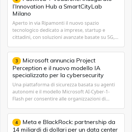
l’Innovation Hub a SmartCityLab
Milano
Aperto in via Ripamonti il nuovo spazio
tecnologico dedicato a imprese, startup e
cittadini, con soluzioni avanzate basate su 5G,
IoT, Cloud, Intelligenza Artificiale e
Cybersecurity.
Microsoft annuncia Project
3
Perception e il nuovo modello IA
specializzato per la cybersecurity
Una piattaforma di sicurezza basata su agenti
autonomi e il modello Microsoft AI-Cyber-1-
Flash per consentire alle organizzazioni di
passare da una difesa reattiva a una strategia di
gestione continua del rischio.
Meta e BlackRock: partnership da
4
14 miliardi di dollari per un data center