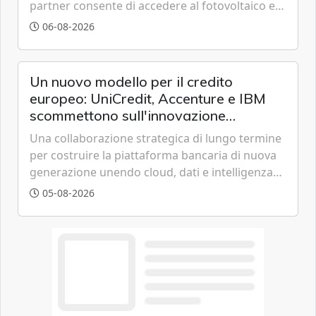
partner consente di accedere al fotovoltaico e
all'eolico ottenendo risparmi diretti in bolletta,
06-08-2026
offrendo un'alternativa ideale soprattutto per
chi vive in appartamento nei centri urbani.
Un nuovo modello per il credito
europeo: UniCredit, Accenture e IBM
scommettono sull'innovazione
tecnologica
Una collaborazione strategica di lungo termine
per costruire la piattaforma bancaria di nuova
generazione unendo cloud, dati e intelligenza
artificiale.
05-08-2026