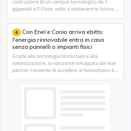
costruzione di un campus tecnologico da 1
gigawatt a El Paso, volto a sostenere le future
ambizioni di superintelligenza e intelligenza
artificiale dell'azienda di Mark Zuckerberg.
Con Enel e Conio arriva ebitts:
4
l'energia rinnovabile entra in casa
senza pannelli o impianti fisici
Grazie alla tecnologia blockchain e alla
tokenizzazione, la soluzione sviluppata dai due
partner consente di accedere al fotovoltaico e
all'eolico ottenendo risparmi diretti in bolletta,
offrendo un'alternativa ideale soprattutto per
chi vive in appartamento nei centri urbani.