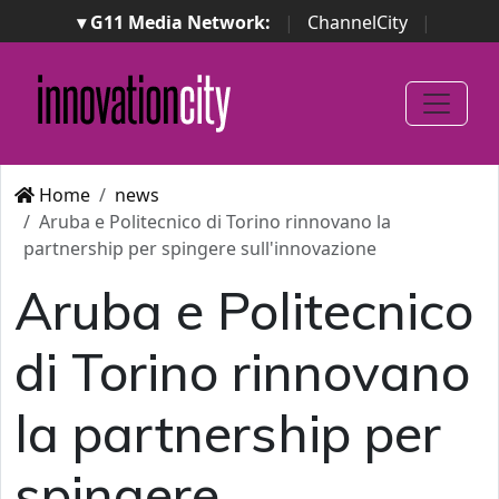
▾ G11 Media Network:
|
ChannelCity
|
ImpresaCity
|
SecurityOpenLab
|
Italian Channel
Awards
|
Italian Project Awards
|
Italian Security
Awards
|
...
Home
news
Aruba e Politecnico di Torino rinnovano la
partnership per spingere sull'innovazione
Aruba e Politecnico
di Torino rinnovano
la partnership per
spingere