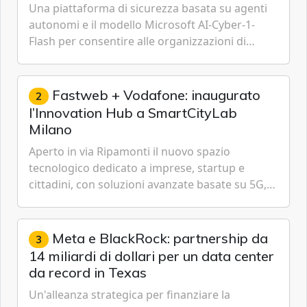
Una piattaforma di sicurezza basata su agenti
autonomi e il modello Microsoft AI-Cyber-1-
Flash per consentire alle organizzazioni di
passare da una difesa reattiva a una strategia di
gestione continua del rischio.
Fastweb + Vodafone: inaugurato
2
l’Innovation Hub a SmartCityLab
Milano
Aperto in via Ripamonti il nuovo spazio
tecnologico dedicato a imprese, startup e
cittadini, con soluzioni avanzate basate su 5G,
IoT, Cloud, Intelligenza Artificiale e
Cybersecurity.
Meta e BlackRock: partnership da
3
14 miliardi di dollari per un data center
da record in Texas
Un'alleanza strategica per finanziare la