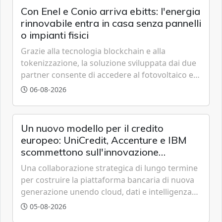
Con Enel e Conio arriva ebitts: l'energia
rinnovabile entra in casa senza pannelli
o impianti fisici
Grazie alla tecnologia blockchain e alla
tokenizzazione, la soluzione sviluppata dai due
partner consente di accedere al fotovoltaico e
all'eolico ottenendo risparmi diretti in bolletta,
06-08-2026
offrendo un'alternativa ideale soprattutto per
chi vive in appartamento nei centri urbani.
Un nuovo modello per il credito
europeo: UniCredit, Accenture e IBM
scommettono sull'innovazione
tecnologica
Una collaborazione strategica di lungo termine
per costruire la piattaforma bancaria di nuova
generazione unendo cloud, dati e intelligenza
artificiale.
05-08-2026