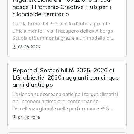
nasce il Partenio Creative Hub per il
rilancio del territorio
Con la firma del Protocollo d'Intesa prende
ufficialmente il via il recupero dell'ex Albergo
Scuola di Summonte grazie a un modello di
partenariato pubblico-privato e a una rete di
06-08-2026
partner strategici d'eccellenza.
Report di Sostenibilità 2025–2026 di
LG: obiettivi 2030 raggiunti con cinque
anni d'anticipo
L'azienda sudcoreana anticipa i target climatici
e di economia circolare, confermando
l'eccellenza globale nelle performance ESG
grazie a innovazione, accessibilità e governance
06-08-2026
trasparente.