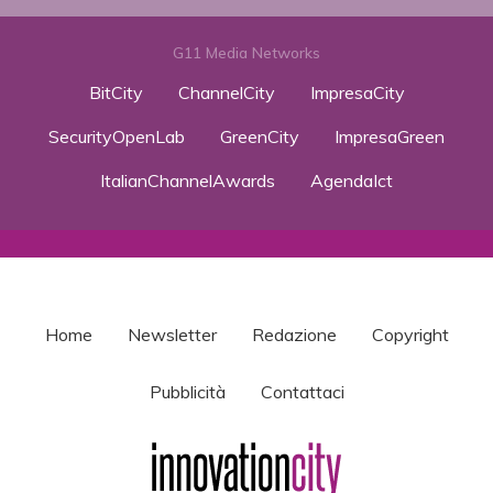
G11 Media Networks
BitCity
ChannelCity
ImpresaCity
SecurityOpenLab
GreenCity
ImpresaGreen
ItalianChannelAwards
AgendaIct
Home
Newsletter
Redazione
Copyright
Pubblicità
Contattaci