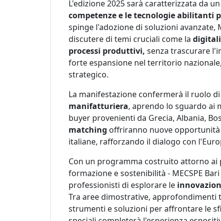
L'edizione 2025 sarà caratterizzata da un
competenze e le tecnologie abilitanti p
spinge l'adozione di soluzioni avanzate, 
discutere di temi cruciali come la
digital
processi produttivi,
senza trascurare l'i
forte espansione nel territorio nazionale
strategico.
La manifestazione confermerà il ruolo d
manifatturiera
, aprendo lo sguardo ai m
buyer provenienti da Grecia, Albania, Bos
matching
offriranno nuove opportunità 
italiane, rafforzando il dialogo con l'Eur
Con un programma costruito attorno ai pil
formazione e sostenibilità - MECSPE Bari
professionisti di esplorare le
innovazion
Tra aree dimostrative, approfondimenti tem
strumenti e soluzioni per affrontare le s
speciali completerà l'esperienza espositiva