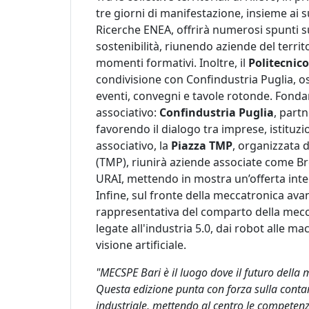
tre giorni di manifestazione, insieme ai s
Ricerche ENEA, offrirà numerosi spunti su
sostenibilità, riunendo aziende del terr
momenti formativi. Inoltre, il
Politecnico
condivisione con Confindustria Puglia, os
eventi, convegni e tavole rotonde. Fonda
associativo:
Confindustria Puglia
, part
favorendo il dialogo tra imprese, istitu
associativo, la
Piazza TMP
, organizzata d
(TMP), riunirà aziende associate come B
URAI, mettendo in mostra un’offerta integr
Infine, sul fronte della meccatronica ava
rappresentativa del comparto della mecca
legate all'industria 5.0, dai robot alle ma
visione artificiale.
"MECSPE Bari è il luogo dove il futuro dell
Questa edizione punta con forza sulla conta
industriale, mettendo al centro le competenze