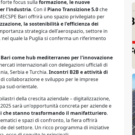
 forte focus sulla
formazione, le nuove
er l'industria
. Con il
Piano Transizione 5.0
che
MECSPE Bari offrirà uno spazio privilegiato per
izzazione, la sostenibilità e l'efficienza dei
mportanza strategica dell'aerospazio, settore in
, nel quale la Puglia si conferma un riferimento
i
Bari come hub mediterraneo per l'innovazione
ercati internazionali con delegazioni ufficiali di
nia, Serbia e Turchia.
Incontri B2B e attività di
di collaborazione e sviluppo per le imprese
opa sud-orientale.
astri della crescita aziendale – digitalizzazione,
 2025 sarà un'opportunità concreta per aziende e
i che stanno trasformando il manifatturiero
.
atici e spazi di confronto, la fiera offrirà
fide del settore. Un ricco programma di iniziative
, ecco di seguito le principali: