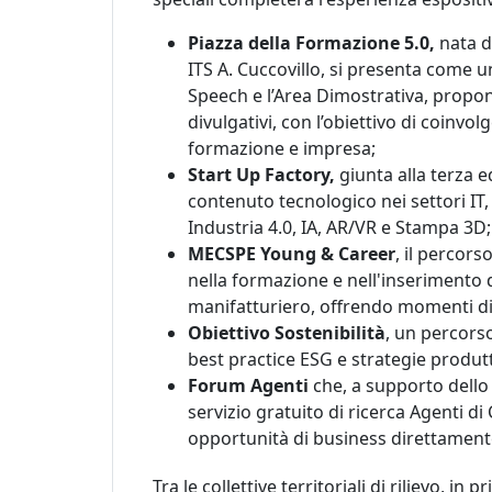
Piazza della Formazione 5.0,
nata d
ITS A. Cuccovillo, si presenta come 
Speech e l’Area Dimostrativa, propon
divulgativi, con l’obiettivo di coinvo
formazione e impresa;
Start Up Factory,
giunta alla terza e
contenuto tecnologico nei settori IT,
Industria 4.0, IA, AR/VR e Stampa 3D;
MECSPE Young & Career
, il percor
nella formazione e nell'inserimento 
manifatturiero, offrendo momenti dimo
Obiettivo Sostenibilità
, un percors
best practice ESG e strategie produtti
Forum Agenti
che, a supporto dello
servizio gratuito di ricerca Agenti d
opportunità di business direttamente
Tra le collettive territoriali di rilievo, in 