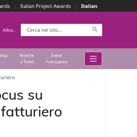
wards
|
Italian Project Awards
|
Italian
Altro...
artup
Ricerche
Eventi
e Trend
Formazione
turiero
ocus su
fatturiero