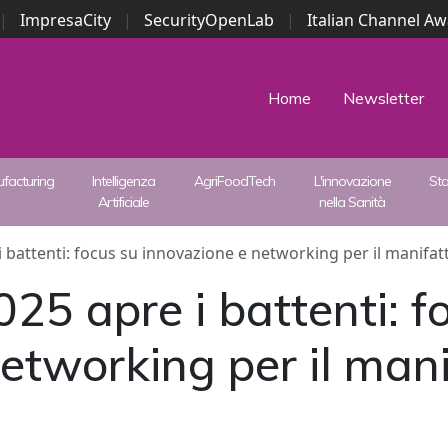
|
ImpresaCity
|
SecurityOpenLab
|
Italian Channel A
Security Awards
|
...
Home
Newsletter
facturing
Intelligenza
AgriFoodTech
L'innovazione
St
Artificiale
nella Sanità
 battenti: focus su innovazione e networking per il manifat
5 apre i battenti: f
etworking per il mani