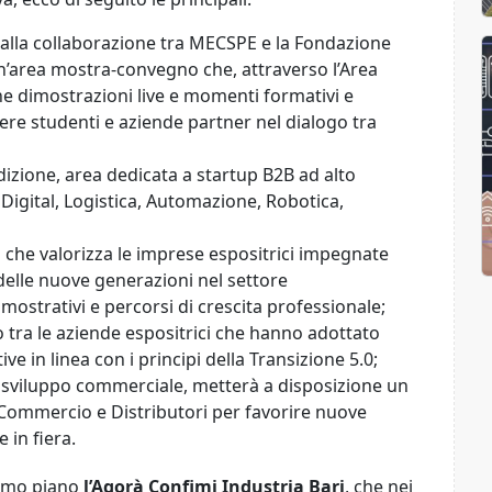
alla collaborazione tra MECSPE e la Fondazione
un’area mostra-convegno che, attraverso l’Area
e dimostrazioni live e momenti formativi e
lgere studenti e aziende partner nel dialogo tra
dizione, area dedicata a startup B2B ad alto
 Digital, Logistica, Automazione, Robotica,
so che valorizza le imprese espositrici impegnate
delle nuove generazioni nel settore
strativi e percorsi di crescita professionale;​
o tra le aziende espositrici che hanno adottato
ve in linea con i principi della Transizione 5.0;
 sviluppo commerciale, metterà a disposizione un
i Commercio e Distributori per favorire nuove
 in fiera.
primo piano
l’Agorà Confimi Industria Bari
, che nei