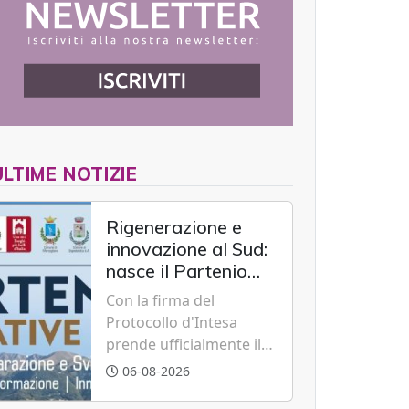
ULTIME NOTIZIE
Rigenerazione e
innovazione al Sud:
nasce il Partenio
Creative Hub per il
Con la firma del
rilancio del
Protocollo d'Intesa
territorio
prende ufficialmente il
via il recupero dell'ex
06-08-2026
Albergo Scuola di