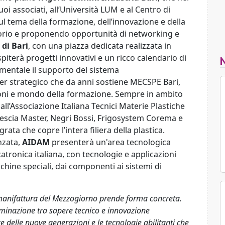
uoi associati, all’Università LUM e al Centro di
l tema della formazione, dell’innovazione e della
itorio e proponendo opportunità di networking e
 di Bari
, con una piazza dedicata realizzata in
piterà progetti innovativi e un ricco calendario di
mentale il supporto del sistema
ner strategico che da anni sostiene MECSPE Bari,
zioni e mondo della formazione. Sempre in ambito
all’Associazione Italiana Tecnici Materie Plastiche
rescia Master, Negri Bossi, Frigosystem Corema e
ata che copre l’intera filiera della plastica.
nzata,
AIDAM
presenterà un'area tecnologica
tronica italiana, con tecnologie e applicazioni
cchine speciali, dai componenti ai sistemi di
a manifattura del Mezzogiorno prende forma concreta.
minazione tra sapere tecnico e innovazione
 delle nuove generazioni e le tecnologie abilitanti che