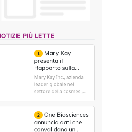
NOTIZIE PIÙ LETTE
Mary Kay
1
presenta il
Rapporto sulla
sostenibilità 2026,
Mary Kay Inc., azienda
evidenziando i
leader globale nel
progressi
settore della cosmesi,
trasformativi
impegnata nella
realizzati a livello
sostenibilità e
globale nelle sfere
dell'emancipazione
One Biosciences
2
sociale, economica
femminile, oggi ha
annuncia dati che
e ambientale
presentato il suo
convalidano un