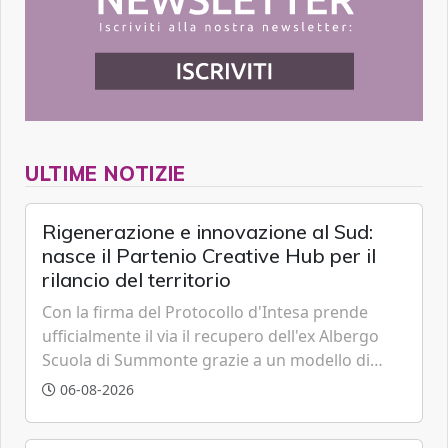
ULTIME NOTIZIE
Rigenerazione e innovazione al Sud:
nasce il Partenio Creative Hub per il
rilancio del territorio
Con la firma del Protocollo d'Intesa prende
ufficialmente il via il recupero dell'ex Albergo
Scuola di Summonte grazie a un modello di
partenariato pubblico-privato e a una rete di
06-08-2026
partner strategici d'eccellenza.