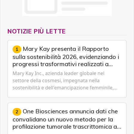
NOTIZIE PIÙ LETTE
Mary Kay presenta il Rapporto
1
sulla sostenibilità 2026, evidenziando i
progressi trasformativi realizzati a
livello globale nelle sfere sociale,
Mary Kay Inc., azienda leader globale nel
economica e ambientale
settore della cosmesi, impegnata nella
sostenibilità e dell'emancipazione femminile,
oggi ha presentato il suo Rapporto sulla
sostenibilità 2026, una panora...
One Biosciences annuncia dati che
2
convalidano un nuovo metodo per la
profilazione tumorale trascrittomica a
singole cellule da campioni istologici