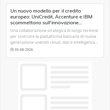
chi vive in appartamento nei centri urbani.
Un nuovo modello per il credito
europeo: UniCredit, Accenture e IBM
scommettono sull'innovazione
tecnologica
Una collaborazione strategica di lungo termine
per costruire la piattaforma bancaria di nuova
generazione unendo cloud, dati e intelligenza
artificiale.
05-08-2026