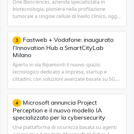
One Biosciences, azienda specializzata in
biotecnologia, pioniera nella profilazione
tumorale a singole cellule di livello clinico, oggi
ha annunciato dati indicanti che i profili di
espressione dell'...
Fastweb + Vodafone: inaugurato
3
l’Innovation Hub a SmartCityLab
Milano
Aperto in via Ripamonti il nuovo spazio
tecnologico dedicato a imprese, startup e
cittadini, con soluzioni avanzate basate su 5G,
IoT, Cloud, Intelligenza Artificiale e
Cybersecurity.
Microsoft annuncia Project
4
Perception e il nuovo modello IA
specializzato per la cybersecurity
Una piattaforma di sicurezza basata su agenti