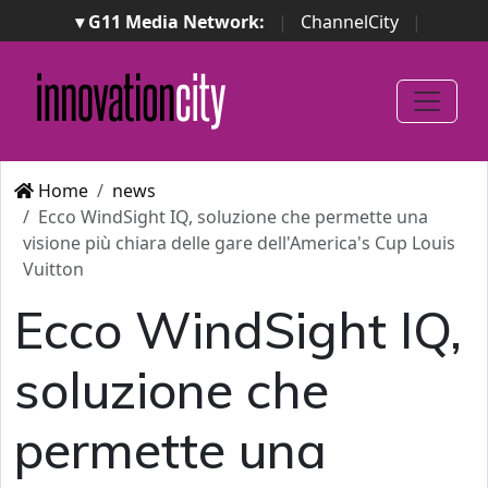
▾ G11 Media Network:
|
ChannelCity
|
ImpresaCity
|
SecurityOpenLab
|
Italian Channel
Awards
|
Italian Project Awards
|
Italian Security
Awards
|
...
Home
news
Ecco WindSight IQ, soluzione che permette una
visione più chiara delle gare dell'America's Cup Louis
Vuitton
Ecco WindSight IQ,
soluzione che
permette una