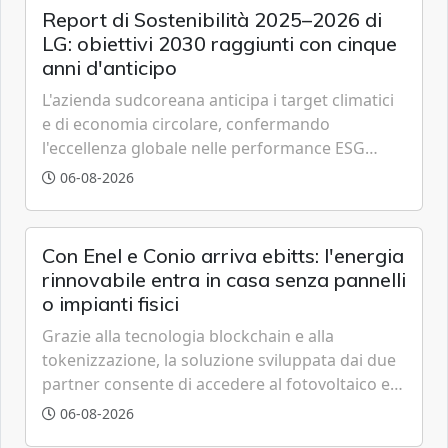
Report di Sostenibilità 2025–2026 di
LG: obiettivi 2030 raggiunti con cinque
anni d'anticipo
L'azienda sudcoreana anticipa i target climatici
e di economia circolare, confermando
l'eccellenza globale nelle performance ESG
grazie a innovazione, accessibilità e governance
06-08-2026
trasparente.
Con Enel e Conio arriva ebitts: l'energia
rinnovabile entra in casa senza pannelli
o impianti fisici
Grazie alla tecnologia blockchain e alla
tokenizzazione, la soluzione sviluppata dai due
partner consente di accedere al fotovoltaico e
all'eolico ottenendo risparmi diretti in bolletta,
06-08-2026
offrendo un'alternativa ideale soprattutto per