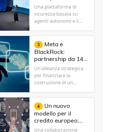
Cybersecurity.
nuovo modello IA
Una piattaforma di
specializzato per la
sicurezza basata su
cybersecurity
agenti autonomi e il
modello Microsoft AI-
Cyber-1-Flash per
consentire alle
Meta e
3
organizzazioni di
BlackRock:
passare da una difesa
partnership da 14
reattiva a una strategia
miliardi di dollari
Un'alleanza strategica
di gestione continua del
per un data center
per finanziare la
rischio.
da record in Texas
costruzione di un
campus tecnologico da
1 gigawatt a El Paso,
volto a sostenere le
Un nuovo
4
future ambizioni di
modello per il
superintelligenza e
credito europeo:
intelligenza artificiale
UniCredit,
Una collaborazione