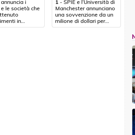
 annuncia i
1
-
SPIE e l’Università di
 e le società che
Manchester annunciano
ttenuto
una sovvenzione da un
imenti in
milione di dollari per
ne della 16a
borse di studio per
 annuale di
specializzazione
wards