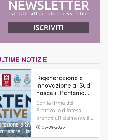
ULTIME NOTIZIE
Rigenerazione e
innovazione al Sud:
nasce il Partenio
Creative Hub per il
Con la firma del
rilancio del
Protocollo d'Intesa
territorio
prende ufficialmente il
via il recupero dell'ex
06-08-2026
Albergo Scuola di