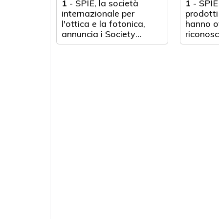
1
-
SPIE, la società
1
-
SPIE
internazionale per
prodotti
l'ottica e la fotonica,
hanno o
annuncia i Society
riconosc
Awards per il 2025
occasio
edizione
Prism A