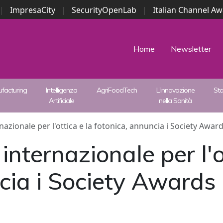
|
ImpresaCity
|
SecurityOpenLab
|
Italian Channel A
Security Awards
|
...
Home
Newsletter
facturing
Intelligenza
AgriFoodTech
L'innovazione
St
Artificiale
nella Sanità
rnazionale per l'ottica e la fotonica, annuncia i Society Award
 internazionale per l'o
cia i Society Awards 