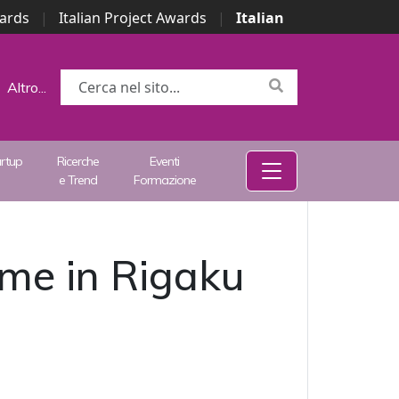
wards
|
Italian Project Awards
|
Italian
Altro...
artup
Ricerche
Eventi
e Trend
Formazione
me in Rigaku