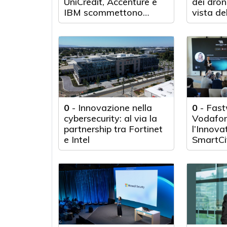
UniCredit, Accenture e
dei droni
IBM scommettono
vista de
sull'innovazione
tecnologica
0
-
Innovazione nella
0
-
Fast
cybersecurity: al via la
Vodafon
partnership tra Fortinet
l’Innova
e Intel
SmartCi