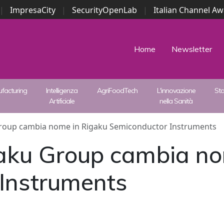
|
ImpresaCity
|
SecurityOpenLab
|
Italian Channel A
Security Awards
|
...
Home
Newsletter
facturing
Intelligenza
AgriFoodTech
L'innovazione
St
Artificiale
nella Sanità
Group cambia nome in Rigaku Semiconductor Instruments
aku Group cambia no
Instruments