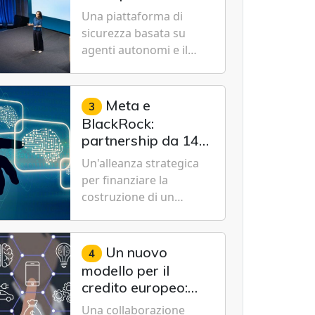
Cybersecurity.
nuovo modello IA
Una piattaforma di
specializzato per la
sicurezza basata su
cybersecurity
agenti autonomi e il
modello Microsoft AI-
Cyber-1-Flash per
consentire alle
Meta e
3
organizzazioni di
BlackRock:
passare da una difesa
partnership da 14
reattiva a una strategia
miliardi di dollari
Un'alleanza strategica
di gestione continua del
per un data center
per finanziare la
rischio.
da record in Texas
costruzione di un
campus tecnologico da
1 gigawatt a El Paso,
volto a sostenere le
Un nuovo
4
future ambizioni di
modello per il
superintelligenza e
credito europeo:
intelligenza artificiale
UniCredit,
Una collaborazione