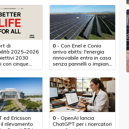
rt di
0
-
Con Enel e Conio
bilità 2025–2026
arriva ebitts: l'energia
biettivi 2030
rinnovabile entra in casa
i con cinque
senza pannelli o impianti
nticipo
fisici
 ed Ericsson
0
-
OpenAI lancia
il rilevamento
ChatGPT per i ricercatori