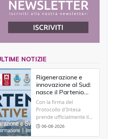
ULTIME NOTIZIE
Rigenerazione e
innovazione al Sud:
nasce il Partenio
Creative Hub per il
Con la firma del
rilancio del
Protocollo d'Intesa
territorio
prende ufficialmente il
via il recupero dell'ex
06-08-2026
Albergo Scuola di