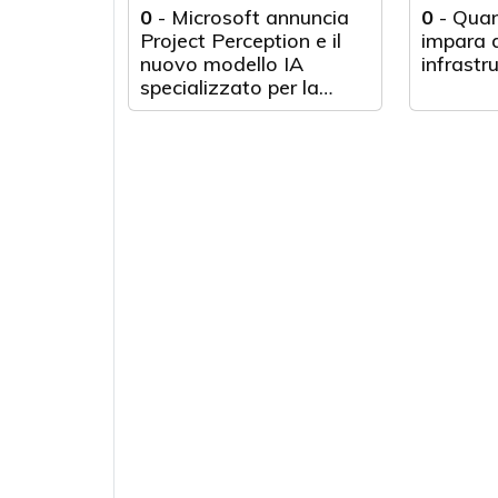
0
-
Microsoft annuncia
0
-
Quan
Project Perception e il
impara d
nuovo modello IA
infrastr
specializzato per la
cybersecurity