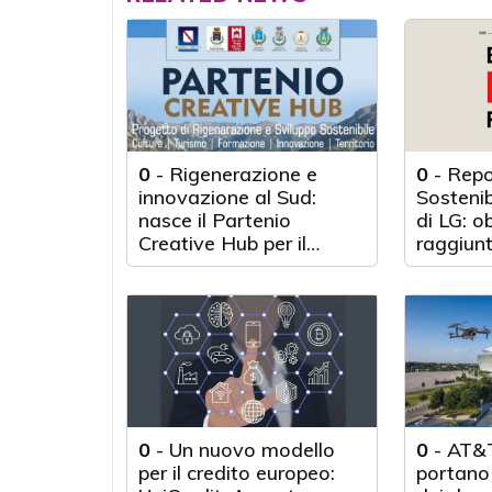
0
-
Rigenerazione e
0
-
Repo
innovazione al Sud:
Sosteni
nasce il Partenio
di LG: o
Creative Hub per il
raggiunt
rilancio del territorio
anni d'a
0
-
Un nuovo modello
0
-
AT&T
per il credito europeo:
portano 