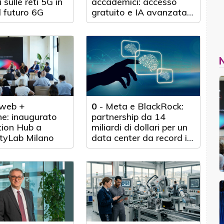
 sulle reti 5G in
accademici: accesso
l futuro 6G
gratuito e IA avanzata
per 100.000 scienziati
web +
0
-
Meta e BlackRock:
e: inaugurato
partnership da 14
tion Hub a
miliardi di dollari per un
tyLab Milano
data center da record in
Texas