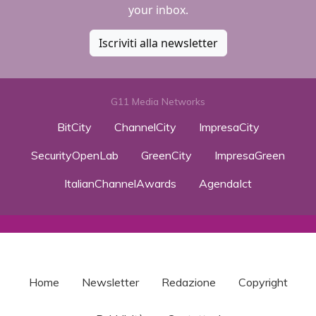
your inbox.
Iscriviti alla newsletter
G11 Media Networks
BitCity
ChannelCity
ImpresaCity
SecurityOpenLab
GreenCity
ImpresaGreen
ItalianChannelAwards
AgendaIct
Home
Newsletter
Redazione
Copyright