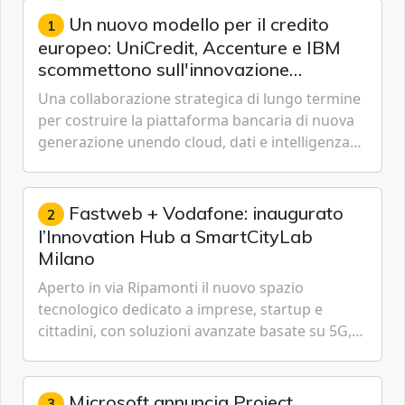
Un nuovo modello per il credito
1
europeo: UniCredit, Accenture e IBM
scommettono sull'innovazione
tecnologica
Una collaborazione strategica di lungo termine
per costruire la piattaforma bancaria di nuova
generazione unendo cloud, dati e intelligenza
artificiale.
Fastweb + Vodafone: inaugurato
2
l’Innovation Hub a SmartCityLab
Milano
Aperto in via Ripamonti il nuovo spazio
tecnologico dedicato a imprese, startup e
cittadini, con soluzioni avanzate basate su 5G,
IoT, Cloud, Intelligenza Artificiale e
Cybersecurity.
Microsoft annuncia Project
3