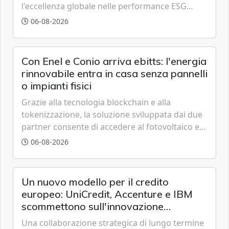
l'eccellenza globale nelle performance ESG
grazie a innovazione, accessibilità e governance
06-08-2026
trasparente.
Con Enel e Conio arriva ebitts: l'energia
rinnovabile entra in casa senza pannelli
o impianti fisici
Grazie alla tecnologia blockchain e alla
tokenizzazione, la soluzione sviluppata dai due
partner consente di accedere al fotovoltaico e
all'eolico ottenendo risparmi diretti in bolletta,
06-08-2026
offrendo un'alternativa ideale soprattutto per
chi vive in appartamento nei centri urbani.
Un nuovo modello per il credito
europeo: UniCredit, Accenture e IBM
scommettono sull'innovazione
tecnologica
Una collaborazione strategica di lungo termine