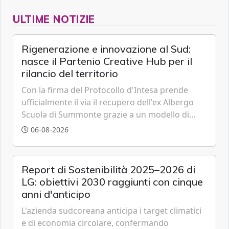
ULTIME NOTIZIE
Rigenerazione e innovazione al Sud:
nasce il Partenio Creative Hub per il
rilancio del territorio
Con la firma del Protocollo d'Intesa prende
ufficialmente il via il recupero dell'ex Albergo
Scuola di Summonte grazie a un modello di
partenariato pubblico-privato e a una rete di
06-08-2026
partner strategici d'eccellenza.
Report di Sostenibilità 2025–2026 di
LG: obiettivi 2030 raggiunti con cinque
anni d'anticipo
L'azienda sudcoreana anticipa i target climatici
e di economia circolare, confermando