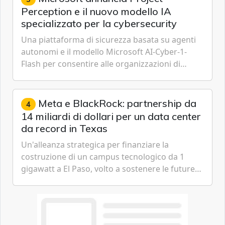
Perception e il nuovo modello IA
specializzato per la cybersecurity
Una piattaforma di sicurezza basata su agenti
autonomi e il modello Microsoft AI-Cyber-1-
Flash per consentire alle organizzazioni di
passare da una difesa reattiva a una strategia di
gestione continua del rischio.
Meta e BlackRock: partnership da
4
14 miliardi di dollari per un data center
da record in Texas
Un'alleanza strategica per finanziare la
costruzione di un campus tecnologico da 1
gigawatt a El Paso, volto a sostenere le future
ambizioni di superintelligenza e intelligenza
artificiale dell'azienda di Mark Zuckerberg.