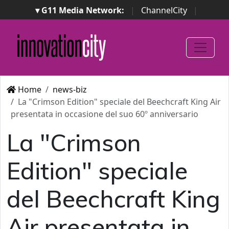
▾ G11 Media Network:
|
ChannelCity
|
ImpresaCity
|
SecurityOpenLab
|
Italian Channel
Awards
|
Italian Project Awards
|
Italian Security
Awards
|
...
Home
news-biz
La "Crimson Edition" speciale del Beechcraft King Air
presentata in occasione del suo 60º anniversario
La "Crimson
Edition" speciale
del Beechcraft King
Air presentata in