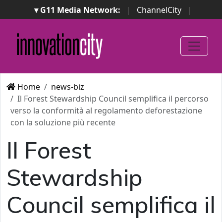
▾ G11 Media Network:
|
ChannelCity
|
ImpresaCity
|
SecurityOpenLab
|
Italian Channel
Awards
|
Italian Project Awards
|
Italian Security
Awards
|
...
Home
news-biz
Il Forest Stewardship Council semplifica il percorso
verso la conformità al regolamento deforestazione
con la soluzione più recente
Il Forest
Stewardship
Council semplifica il