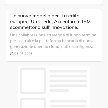
offrendo un'alternativa ideale soprattutto per
chi vive in appartamento nei centri urbani.
Un nuovo modello per il credito
europeo: UniCredit, Accenture e IBM
scommettono sull'innovazione
tecnologica
Una collaborazione strategica di lungo termine
per costruire la piattaforma bancaria di nuova
generazione unendo cloud, dati e intelligenza
artificiale.
05-08-2026