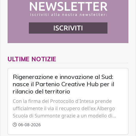
ULTIME NOTIZIE
Rigenerazione e innovazione al Sud:
nasce il Partenio Creative Hub per il
rilancio del territorio
Con la firma del Protocollo d'Intesa prende
ufficialmente il via il recupero dell'ex Albergo
Scuola di Summonte grazie a un modello di
partenariato pubblico-privato e a una rete di
06-08-2026
partner strategici d'eccellenza.