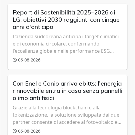
Report di Sostenibilità 2025–2026 di
LG: obiettivi 2030 raggiunti con cinque
anni d'anticipo
L'azienda sudcoreana anticipa i target climatici
e di economia circolare, confermando
l'eccellenza globale nelle performance ESG
grazie a innovazione, accessibilità e governance
06-08-2026
trasparente.
Con Enel e Conio arriva ebitts: l'energia
rinnovabile entra in casa senza pannelli
o impianti fisici
Grazie alla tecnologia blockchain e alla
tokenizzazione, la soluzione sviluppata dai due
partner consente di accedere al fotovoltaico e
all'eolico ottenendo risparmi diretti in bolletta,
06-08-2026