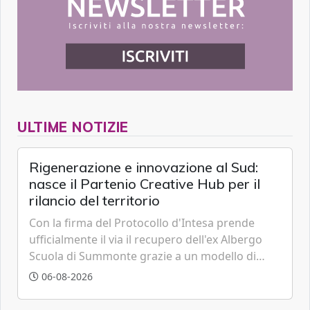
ULTIME NOTIZIE
Rigenerazione e innovazione al Sud:
nasce il Partenio Creative Hub per il
rilancio del territorio
Con la firma del Protocollo d'Intesa prende
ufficialmente il via il recupero dell'ex Albergo
Scuola di Summonte grazie a un modello di
partenariato pubblico-privato e a una rete di
06-08-2026
partner strategici d'eccellenza.