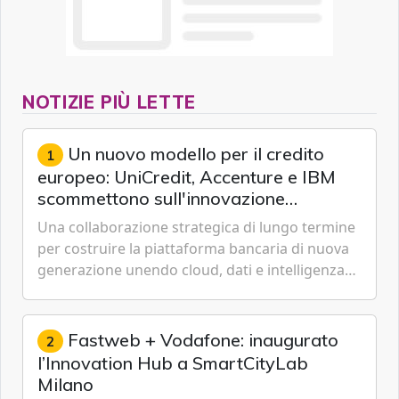
NOTIZIE PIÙ LETTE
Un nuovo modello per il credito
1
europeo: UniCredit, Accenture e IBM
scommettono sull'innovazione
tecnologica
Una collaborazione strategica di lungo termine
per costruire la piattaforma bancaria di nuova
generazione unendo cloud, dati e intelligenza
artificiale.
Fastweb + Vodafone: inaugurato
2
l’Innovation Hub a SmartCityLab
Milano