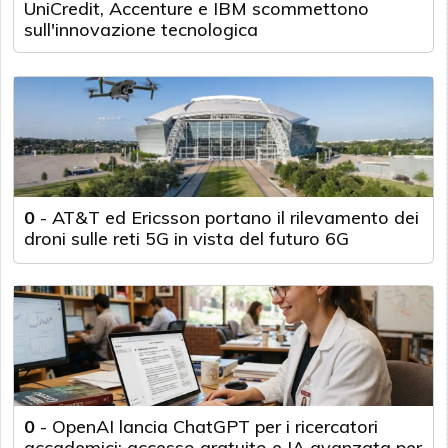
UniCredit, Accenture e IBM scommettono
sull'innovazione tecnologica
0
-
AT&T ed Ericsson portano il rilevamento dei
droni sulle reti 5G in vista del futuro 6G
0
-
OpenAI lancia ChatGPT per i ricercatori
accademici: accesso gratuito e IA avanzata per