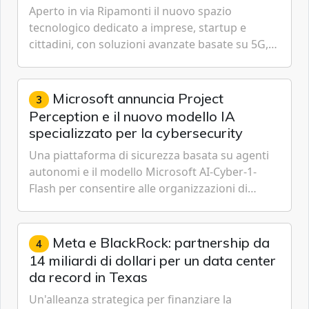
Aperto in via Ripamonti il nuovo spazio
tecnologico dedicato a imprese, startup e
cittadini, con soluzioni avanzate basate su 5G,
IoT, Cloud, Intelligenza Artificiale e
Cybersecurity.
Microsoft annuncia Project
3
Perception e il nuovo modello IA
specializzato per la cybersecurity
Una piattaforma di sicurezza basata su agenti
autonomi e il modello Microsoft AI-Cyber-1-
Flash per consentire alle organizzazioni di
passare da una difesa reattiva a una strategia di
gestione continua del rischio.
Meta e BlackRock: partnership da
4
14 miliardi di dollari per un data center
da record in Texas
Un'alleanza strategica per finanziare la