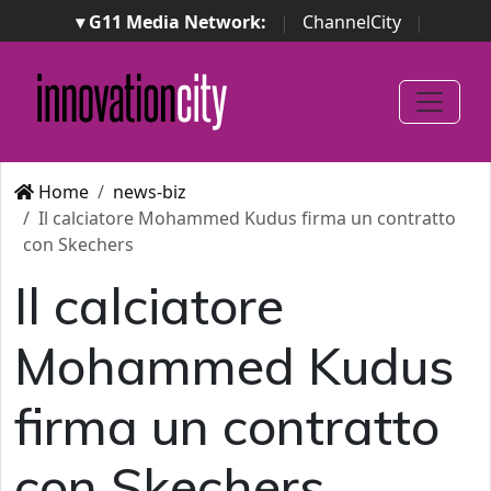
▾ G11 Media Network:
|
ChannelCity
|
ImpresaCity
|
SecurityOpenLab
|
Italian Channel
Awards
|
Italian Project Awards
|
Italian Security
Awards
|
...
Home
news-biz
Il calciatore Mohammed Kudus firma un contratto
con Skechers
Il calciatore
Mohammed Kudus
firma un contratto
con Skechers