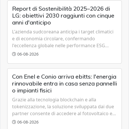
Report di Sostenibilità 2025–2026 di
LG: obiettivi 2030 raggiunti con cinque
anni d'anticipo
L'azienda sudcoreana anticipa i target climatici
e di economia circolare, confermando
l'eccellenza globale nelle performance ESG
grazie a innovazione, accessibilità e governance
06-08-2026
trasparente.
Con Enel e Conio arriva ebitts: l'energia
rinnovabile entra in casa senza pannelli
o impianti fisici
Grazie alla tecnologia blockchain e alla
tokenizzazione, la soluzione sviluppata dai due
partner consente di accedere al fotovoltaico e
all'eolico ottenendo risparmi diretti in bolletta,
06-08-2026
offrendo un'alternativa ideale soprattutto per