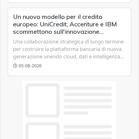
chi vive in appartamento nei centri urbani.
Un nuovo modello per il credito
europeo: UniCredit, Accenture e IBM
scommettono sull'innovazione
tecnologica
Una collaborazione strategica di lungo termine
per costruire la piattaforma bancaria di nuova
generazione unendo cloud, dati e intelligenza
artificiale.
05-08-2026