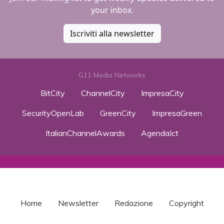
your inbox.
Iscriviti alla newsletter
G11 Media Networks
BitCity
ChannelCity
ImpresaCity
SecurityOpenLab
GreenCity
ImpresaGreen
ItalianChannelAwards
AgendaIct
Home
Newsletter
Redazione
Copyright