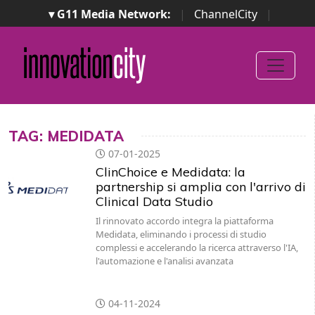
▾ G11 Media Network:
|
ChannelCity
|
ImpresaCity
|
SecurityOpenLab
|
Italian Channel
Awards
|
Italian Project Awards
|
Italian Security
Awards
|
...
TAG: MEDIDATA
07-01-2025
ClinChoice e Medidata: la
partnership si amplia con l'arrivo di
Clinical Data Studio
Il rinnovato accordo integra la piattaforma
Medidata, eliminando i processi di studio
complessi e accelerando la ricerca attraverso l'IA,
l'automazione e l'analisi avanzata
04-11-2024