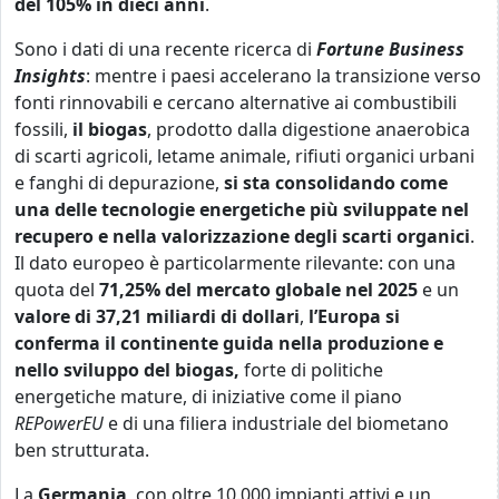
del 105% in dieci anni
.
Sono i dati di una recente ricerca di
Fortune Business
Insights
: mentre i paesi accelerano la transizione verso
fonti rinnovabili e cercano alternative ai combustibili
fossili,
il biogas
, prodotto dalla digestione anaerobica
di scarti agricoli, letame animale, rifiuti organici urbani
e fanghi di depurazione,
si sta consolidando come
una delle tecnologie energetiche più sviluppate
nel
recupero e nella valorizzazione degli scarti organici
.
Il dato europeo è particolarmente rilevante: con una
quota del
71,25% del mercato globale nel 2025
e un
valore di 37,21 miliardi di dollari
,
l’Europa si
conferma il continente guida nella produzione e
nello sviluppo del biogas,
forte di politiche
energetiche mature, di iniziative come il piano
REPowerEU
e di una filiera industriale del biometano
ben strutturata.
La
Germania
, con oltre 10.000 impianti attivi e un