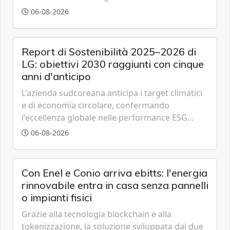
partenariato pubblico-privato e a una rete di
06-08-2026
partner strategici d'eccellenza.
Report di Sostenibilità 2025–2026 di
LG: obiettivi 2030 raggiunti con cinque
anni d'anticipo
L'azienda sudcoreana anticipa i target climatici
e di economia circolare, confermando
l'eccellenza globale nelle performance ESG
grazie a innovazione, accessibilità e governance
06-08-2026
trasparente.
Con Enel e Conio arriva ebitts: l'energia
rinnovabile entra in casa senza pannelli
o impianti fisici
Grazie alla tecnologia blockchain e alla
tokenizzazione, la soluzione sviluppata dai due