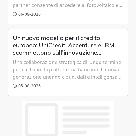
partner consente di accedere al fotovoltaico e
all'eolico ottenendo risparmi diretti in bolletta,
06-08-2026
offrendo un'alternativa ideale soprattutto per
chi vive in appartamento nei centri urbani.
Un nuovo modello per il credito
europeo: UniCredit, Accenture e IBM
scommettono sull'innovazione
tecnologica
Una collaborazione strategica di lungo termine
per costruire la piattaforma bancaria di nuova
generazione unendo cloud, dati e intelligenza
artificiale.
05-08-2026