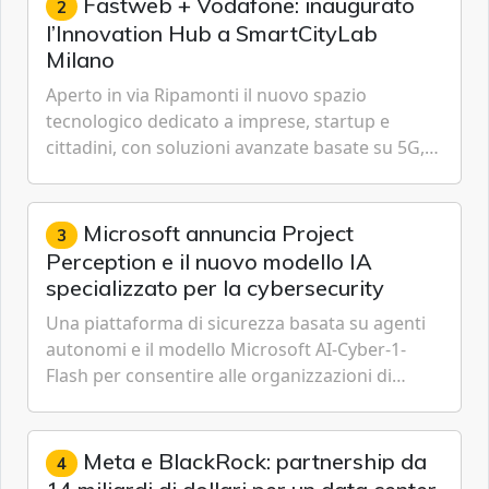
Fastweb + Vodafone: inaugurato
2
l’Innovation Hub a SmartCityLab
Milano
Aperto in via Ripamonti il nuovo spazio
tecnologico dedicato a imprese, startup e
cittadini, con soluzioni avanzate basate su 5G,
IoT, Cloud, Intelligenza Artificiale e
Cybersecurity.
Microsoft annuncia Project
3
Perception e il nuovo modello IA
specializzato per la cybersecurity
Una piattaforma di sicurezza basata su agenti
autonomi e il modello Microsoft AI-Cyber-1-
Flash per consentire alle organizzazioni di
passare da una difesa reattiva a una strategia di
gestione continua del rischio.
Meta e BlackRock: partnership da
4