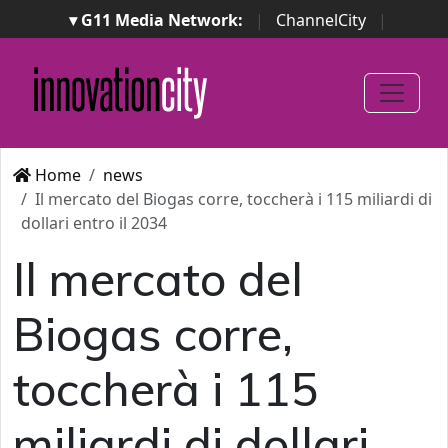
▾ G11 Media Network:
|
ChannelCity
|
ImpresaCity
|
SecurityOpenLab
|
Italian Channel
Awards
|
Italian Project Awards
|
Italian Security
Awards
|
...
Home
news
Il mercato del Biogas corre, toccherà i 115 miliardi di
dollari entro il 2034
Il mercato del
Biogas corre,
toccherà i 115
miliardi di dollari