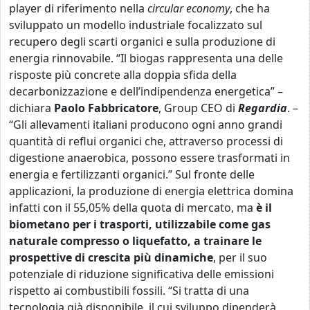
player di riferimento nella
circular economy
,
che ha
sviluppato un modello industriale focalizzato sul
recupero degli scarti organici e sulla produzione di
energia rinnovabile. “Il biogas rappresenta una delle
risposte più concrete alla doppia sfida della
decarbonizzazione e dell’indipendenza energetica” –
dichiara
Paolo Fabbricatore
, Group CEO di
Regardia
. –
“Gli allevamenti italiani producono ogni anno grandi
quantità di reflui organici che, attraverso processi di
digestione anaerobica, possono essere trasformati in
energia e fertilizzanti organici.” Sul fronte delle
applicazioni, la produzione di energia elettrica domina
infatti con il 55,05% della quota di mercato, ma
è il
biometano per i trasporti, utilizzabile come gas
naturale compresso o liquefatto, a trainare le
prospettive di crescita più dinamiche
, per il suo
potenziale di riduzione significativa delle emissioni
rispetto ai combustibili fossili. “Si tratta di una
tecnologia già disponibile, il cui sviluppo dipenderà