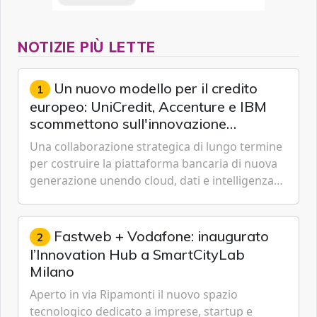
NOTIZIE PIÙ LETTE
Un nuovo modello per il credito
1
europeo: UniCredit, Accenture e IBM
scommettono sull'innovazione
tecnologica
Una collaborazione strategica di lungo termine
per costruire la piattaforma bancaria di nuova
generazione unendo cloud, dati e intelligenza
artificiale.
Fastweb + Vodafone: inaugurato
2
l’Innovation Hub a SmartCityLab
Milano
Aperto in via Ripamonti il nuovo spazio
tecnologico dedicato a imprese, startup e