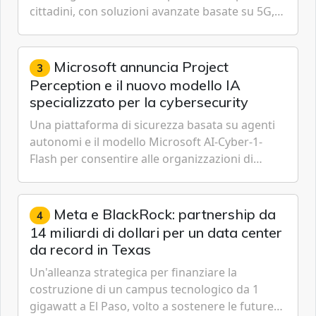
cittadini, con soluzioni avanzate basate su 5G,
IoT, Cloud, Intelligenza Artificiale e
Cybersecurity.
Microsoft annuncia Project
3
Perception e il nuovo modello IA
specializzato per la cybersecurity
Una piattaforma di sicurezza basata su agenti
autonomi e il modello Microsoft AI-Cyber-1-
Flash per consentire alle organizzazioni di
passare da una difesa reattiva a una strategia di
gestione continua del rischio.
Meta e BlackRock: partnership da
4
14 miliardi di dollari per un data center
da record in Texas
Un'alleanza strategica per finanziare la
costruzione di un campus tecnologico da 1
gigawatt a El Paso, volto a sostenere le future