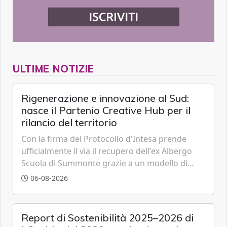
ULTIME NOTIZIE
Rigenerazione e innovazione al Sud:
nasce il Partenio Creative Hub per il
rilancio del territorio
Con la firma del Protocollo d'Intesa prende
ufficialmente il via il recupero dell'ex Albergo
Scuola di Summonte grazie a un modello di
partenariato pubblico-privato e a una rete di
06-08-2026
partner strategici d'eccellenza.
Report di Sostenibilità 2025–2026 di