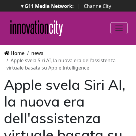
▾ G11 Media Network:
|
ChannelCity
|
ImpresaCity
|
SecurityOpenLab
|
Italian Channel
Awards
|
Italian Project Awards
|
Italian Security
Awards
|
...
Home
news
Apple svela Siri AI, la nuova era dell'assistenza
virtuale basata su Apple Intelligence
Apple svela Siri AI,
la nuova era
dell'assistenza
virtuale basata su