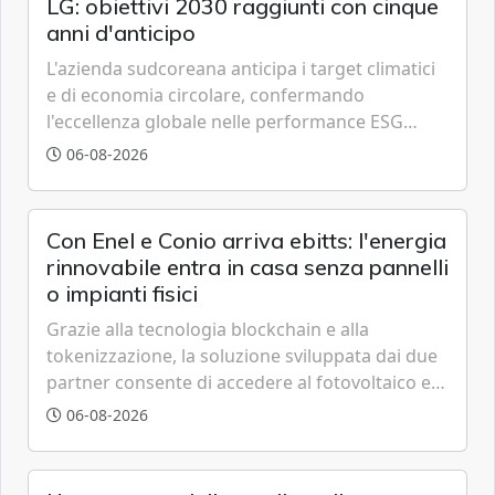
LG: obiettivi 2030 raggiunti con cinque
anni d'anticipo
L'azienda sudcoreana anticipa i target climatici
e di economia circolare, confermando
l'eccellenza globale nelle performance ESG
grazie a innovazione, accessibilità e governance
06-08-2026
trasparente.
Con Enel e Conio arriva ebitts: l'energia
rinnovabile entra in casa senza pannelli
o impianti fisici
Grazie alla tecnologia blockchain e alla
tokenizzazione, la soluzione sviluppata dai due
partner consente di accedere al fotovoltaico e
all'eolico ottenendo risparmi diretti in bolletta,
06-08-2026
offrendo un'alternativa ideale soprattutto per
chi vive in appartamento nei centri urbani.