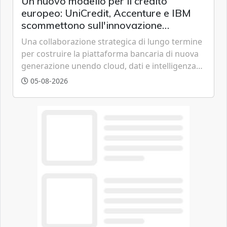
Un nuovo modello per il credito
europeo: UniCredit, Accenture e IBM
scommettono sull'innovazione
tecnologica
Una collaborazione strategica di lungo termine
per costruire la piattaforma bancaria di nuova
generazione unendo cloud, dati e intelligenza
artificiale.
05-08-2026