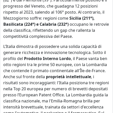
(82°) e dal Piemonte (99°). Particolarmente positivo è il
progresso del Veneto, che guadagna 12 posizioni
rispetto al 2023, salendo al 106° posto. Al contrario, il
Mezzogiorno soffre: regioni come
Sicilia (211°),
Basilicata (224°) e Calabria (232°)
occupano le retrovie
della classifica, riflettendo un gap che rallenta la
competitività complessiva del Paese.
L’Italia dimostra di possedere una solida capacità di
generare ricchezza e innovazione tecnologica. Sotto il
profilo del
Prodotto Interno Lordo
, il Paese vanta ben
otto regioni tra le prime 50 europee, con la Lombardia
che contende il primato continentale all'Île-de-France.
Anche sul fronte della
proprietà intellettuale
, i
risultati sono incoraggianti: l'Italia posiziona tre regioni
nella Top 20 europea per numero di brevetti depositati
presso l’European Patent Office. La Lombardia guida la
classifica nazionale, ma l'Emilia-Romagna brilla per
intensità brevettuale, trainata da settori d'eccellenza