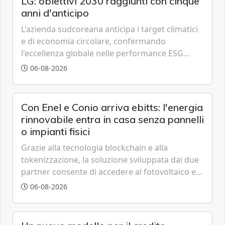
LG: obiettivi 2030 raggiunti con cinque
anni d'anticipo
L'azienda sudcoreana anticipa i target climatici
e di economia circolare, confermando
l'eccellenza globale nelle performance ESG
grazie a innovazione, accessibilità e governance
06-08-2026
trasparente.
Con Enel e Conio arriva ebitts: l'energia
rinnovabile entra in casa senza pannelli
o impianti fisici
Grazie alla tecnologia blockchain e alla
tokenizzazione, la soluzione sviluppata dai due
partner consente di accedere al fotovoltaico e
all'eolico ottenendo risparmi diretti in bolletta,
06-08-2026
offrendo un'alternativa ideale soprattutto per
chi vive in appartamento nei centri urbani.