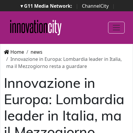
▾ G11 Media Network:
|
ChannelCity
|
ImpresaCity
|
SecurityOpenLab
|
Italian Channel
Awards
|
Italian Project Awards
|
Italian Security
Awards
|
...
Home
news
Innovazione in Europa: Lombardia leader in Italia,
ma il Mezzogiorno resta a guardare
Innovazione in
Europa: Lombardia
leader in Italia, ma
il Mezzogiorno