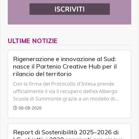
ULTIME NOTIZIE
Rigenerazione e innovazione al Sud:
nasce il Partenio Creative Hub per il
rilancio del territorio
Con la firma del Protocollo d'Intesa prende
ufficialmente il via il recupero dell'ex Albergo
Scuola di Summonte grazie a un modello di
partenariato pubblico-privato e a una rete di
06-08-2026
partner strategici d'eccellenza.
Report di Sostenibilità 2025–2026 di