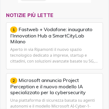
NOTIZIE PIÙ LETTE
Fastweb + Vodafone: inaugurato
1
l’Innovation Hub a SmartCityLab
Milano
Aperto in via Ripamonti il nuovo spazio
tecnologico dedicato a imprese, startup e
cittadini, con soluzioni avanzate basate su 5G,
IoT, Cloud, Intelligenza Artificiale e
Cybersecurity.
Microsoft annuncia Project
2
Perception e il nuovo modello IA
specializzato per la cybersecurity
Una piattaforma di sicurezza basata su agenti
autonomi e il modello Microsoft AI-Cyber-1-