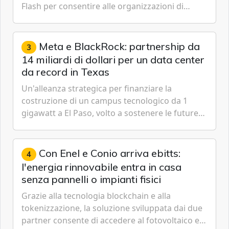
Flash per consentire alle organizzazioni di
passare da una difesa reattiva a una strategia di
gestione continua del rischio.
Meta e BlackRock: partnership da
3
14 miliardi di dollari per un data center
da record in Texas
Un'alleanza strategica per finanziare la
costruzione di un campus tecnologico da 1
gigawatt a El Paso, volto a sostenere le future
ambizioni di superintelligenza e intelligenza
artificiale dell'azienda di Mark Zuckerberg.
Con Enel e Conio arriva ebitts:
4
l'energia rinnovabile entra in casa
senza pannelli o impianti fisici
Grazie alla tecnologia blockchain e alla
tokenizzazione, la soluzione sviluppata dai due
partner consente di accedere al fotovoltaico e