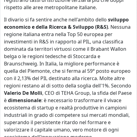
registrano tassi di istruzione terziaria più che doppi
rispetto alle aree metropolitane italiane.
Il divario si fa sentire anche nell'ambito dello
sviluppo
economico e della Ricerca & Sviluppo (R&S)
. Nessuna
regione italiana entra nella Top 50 europea per
investimenti in R&S in rapporto al PIL, una classifica
dominata da territori virtuosi come il Brabant Wallon
belga o le regioni tedesche di Stoccarda e
Braunschweig. In Italia, la migliore performance è
quella del Piemonte, che si ferma al 59° posto europeo
con il 2,13% del PIL destinato alla ricerca. Molte altre
regioni restano al di sotto della soglia dell'1%. Secondo
Valerio De Molli
, CEO di TEHA Group, la sfida del Paese
è
dimensionale
: è necessario trasformare il vivace
ecosistema di startup e realtà produttive in campioni
industriali in grado di competere sui mercati mondiali,
superando il persistente ritardo nel formare e
valorizzare il capitale umano, vero motore di ogni