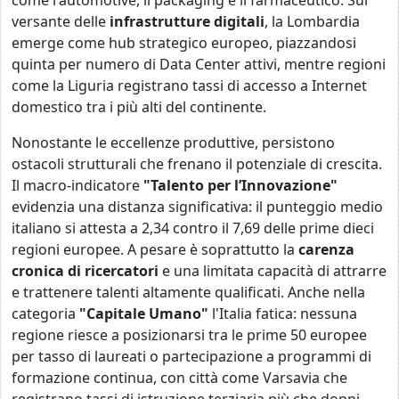
come l'automotive, il packaging e il farmaceutico. Sul
versante delle
infrastrutture digitali
, la Lombardia
emerge come hub strategico europeo, piazzandosi
quinta per numero di Data Center attivi, mentre regioni
come la Liguria registrano tassi di accesso a Internet
domestico tra i più alti del continente.
Nonostante le eccellenze produttive, persistono
ostacoli strutturali che frenano il potenziale di crescita.
Il macro-indicatore
"Talento per l’Innovazione"
evidenzia una distanza significativa: il punteggio medio
italiano si attesta a 2,34 contro il 7,69 delle prime dieci
regioni europee. A pesare è soprattutto la
carenza
cronica di ricercatori
e una limitata capacità di attrarre
e trattenere talenti altamente qualificati. Anche nella
categoria
"Capitale Umano"
l'Italia fatica: nessuna
regione riesce a posizionarsi tra le prime 50 europee
per tasso di laureati o partecipazione a programmi di
formazione continua, con città come Varsavia che