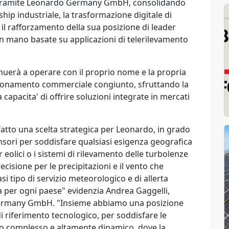
a tramite Leonardo Germany GmbH, consolidando
hip industriale, la trasformazione digitale di
o il rafforzamento della sua posizione di leader
 in mano basate su applicazioni di telerilevamento
nuerà a operare con il proprio nome e la propria
sizionamento commerciale congiunto, sfruttando la
 capacita' di offrire soluzioni integrate in mercati
 fatto una scelta strategica per Leonardo, in grado
nsori per soddisfare qualsiasi esigenza geografica
ar eolici o i sistemi di rilevamento delle turbolenze
ecisione per le precipitazioni e il vento che
si tipo di servizio meteorologico e di allerta
 per ogni paese" evidenzia Andrea Gaggelli,
ermany GmbH. "Insieme abbiamo una posizione
i riferimento tecnologico, per soddisfare le
vo complesso e altamente dinamico, dove la