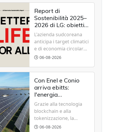
Summonte grazie a un
modello di partenariato
Report di
pubblico-privato e a una
Sostenibilità 2025–
rete di partner strategici
2026 di LG: obiettivi
d'eccellenza.
2030 raggiunti con
L'azienda sudcoreana
cinque anni
anticipa i target climatici
d'anticipo
e di economia circolare,
confermando
06-08-2026
l'eccellenza globale nelle
performance ESG grazie
a innovazione,
Con Enel e Conio
accessibilità e
arriva ebitts:
governance
l'energia
trasparente.
rinnovabile entra in
Grazie alla tecnologia
casa senza pannelli
blockchain e alla
o impianti fisici
tokenizzazione, la
soluzione sviluppata dai
06-08-2026