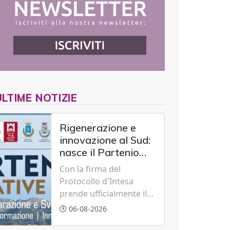
ULTIME NOTIZIE
Rigenerazione e
innovazione al Sud:
nasce il Partenio
Creative Hub per il
Con la firma del
rilancio del
Protocollo d'Intesa
territorio
prende ufficialmente il
via il recupero dell'ex
06-08-2026
Albergo Scuola di