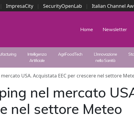
|
ImpresaCity
|
SecurityOpenLab
|
Italian Channel A
Security Awards
|
...
Home
Newsletter
facturing
Intelligenza
AgriFoodTech
L'innovazione
St
Artificiale
nella Sanità
 mercato USA. Acquistata EEC per crescere nel settore Met
ping nel mercato USA
e nel settore Meteo