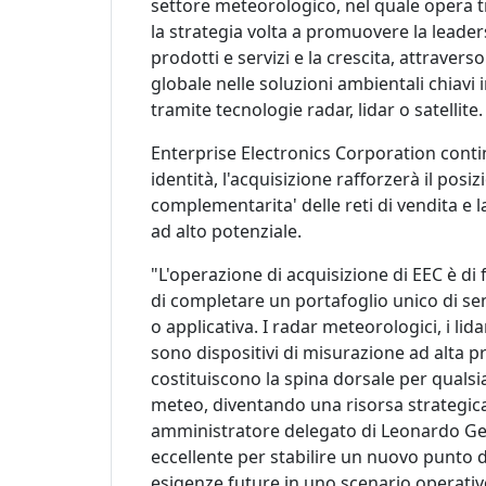
settore meteorologico, nel quale oper
la strategia volta a promuovere la leaders
prodotti e servizi e la crescita, attravers
globale nelle soluzioni ambientali chiavi
tramite tecnologie radar, lidar o satellite.
Enterprise Electronics Corporation conti
identità, l'acquisizione rafforzerà il po
complementarita' delle reti di vendita e la
ad alto potenziale.
"L'operazione di acquisizione di EEC è di
di completare un portafoglio unico di se
o applicativa. I radar meteorologici, i lid
sono dispositivi di misurazione ad alta pr
costituiscono la spina dorsale per qualsia
meteo, diventando una risorsa strategica
amministratore delegato di Leonardo G
eccellente per stabilire un nuovo punto d
esigenze future in uno scenario operati