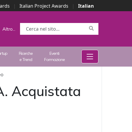
wards
|
Italian Project Awards
|
Italian
Altro...
artup
Ricerche
Eventi
e Trend
Formazione
eo
. Acquistata