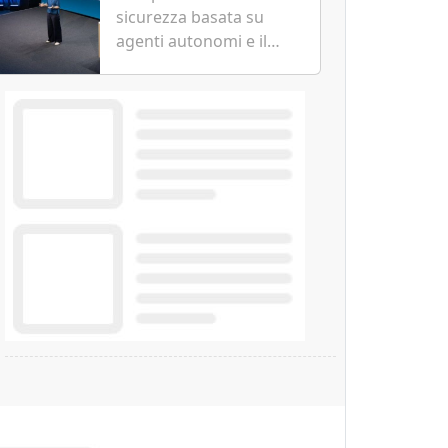
specializzato per la
sicurezza basata su
cybersecurity
agenti autonomi e il
modello Microsoft AI-
Cyber-1-Flash per
consentire alle
organizzazioni di
passare da una difesa
reattiva a una strategia
di gestione continua del
rischio.