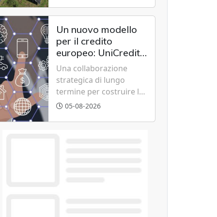
due partner consente di
accedere al fotovoltaico
e all'eolico ottenendo
Un nuovo modello
risparmi diretti in
per il credito
bolletta, offrendo
europeo: UniCredit,
un'alternativa ideale
Accenture e IBM
Una collaborazione
soprattutto per chi vive
scommettono
strategica di lungo
in appartamento nei
sull'innovazione
termine per costruire la
centri urbani.
tecnologica
piattaforma bancaria di
05-08-2026
nuova generazione
unendo cloud, dati e
intelligenza artificiale.