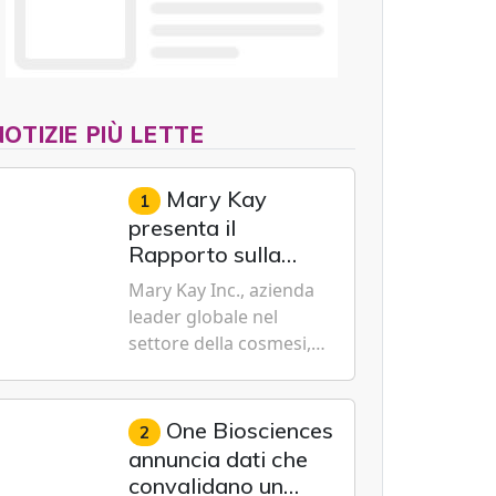
NOTIZIE PIÙ LETTE
Mary Kay
1
presenta il
Rapporto sulla
sostenibilità 2026,
Mary Kay Inc., azienda
evidenziando i
leader globale nel
progressi
settore della cosmesi,
trasformativi
impegnata nella
realizzati a livello
sostenibilità e
globale nelle sfere
dell'emancipazione
One Biosciences
2
sociale, economica
femminile, oggi ha
annuncia dati che
e ambientale
presentato il suo
convalidano un