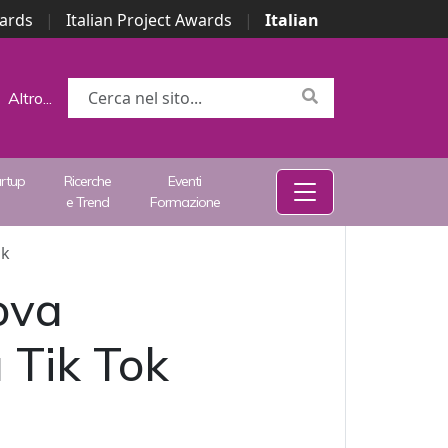
wards
|
Italian Project Awards
|
Italian
Altro...
artup
Ricerche
Eventi
e Trend
Formazione
ok
ova
a Tik Tok