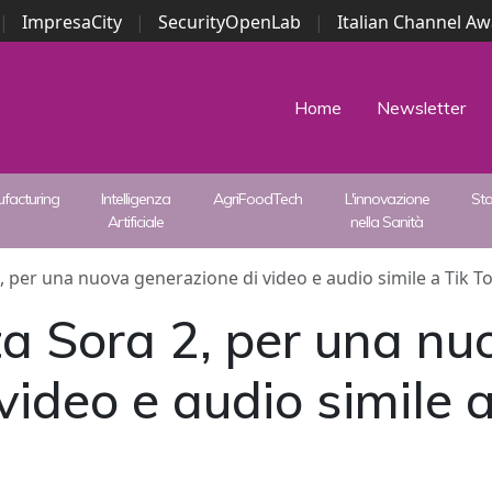
|
ImpresaCity
|
SecurityOpenLab
|
Italian Channel A
Security Awards
|
...
Home
Newsletter
facturing
Intelligenza
AgriFoodTech
L'innovazione
St
Artificiale
nella Sanità
 per una nuova generazione di video e audio simile a Tik T
a Sora 2, per una nu
video e audio simile 