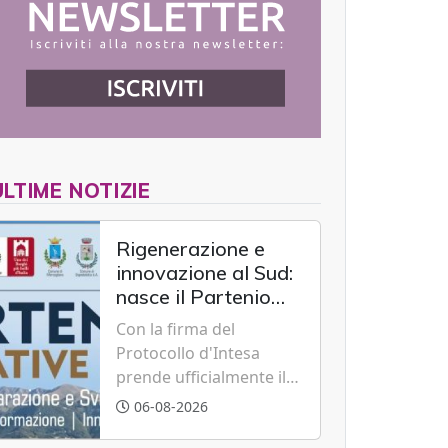
ULTIME NOTIZIE
Rigenerazione e
innovazione al Sud:
nasce il Partenio
Creative Hub per il
Con la firma del
rilancio del
Protocollo d'Intesa
territorio
prende ufficialmente il
via il recupero dell'ex
06-08-2026
Albergo Scuola di