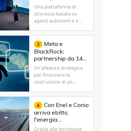
Cybersecurity.
nuovo modello IA
Una piattaforma di
specializzato per la
sicurezza basata su
cybersecurity
agenti autonomi e il
modello Microsoft AI-
Cyber-1-Flash per
consentire alle
Meta e
3
organizzazioni di
BlackRock:
passare da una difesa
partnership da 14
reattiva a una strategia
miliardi di dollari
Un'alleanza strategica
di gestione continua del
per un data center
per finanziare la
rischio.
da record in Texas
costruzione di un
campus tecnologico da
1 gigawatt a El Paso,
volto a sostenere le
Con Enel e Conio
4
future ambizioni di
arriva ebitts:
superintelligenza e
l'energia
intelligenza artificiale
rinnovabile entra in
Grazie alla tecnologia