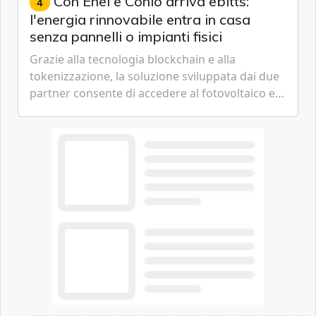
Con Enel e Conio arriva ebitts:
4
l'energia rinnovabile entra in casa
senza pannelli o impianti fisici
Grazie alla tecnologia blockchain e alla
tokenizzazione, la soluzione sviluppata dai due
partner consente di accedere al fotovoltaico e
all'eolico ottenendo risparmi diretti in bolletta,
offrendo un'alternativa ideale soprattutto per
chi vive in appartamento nei centri urbani.