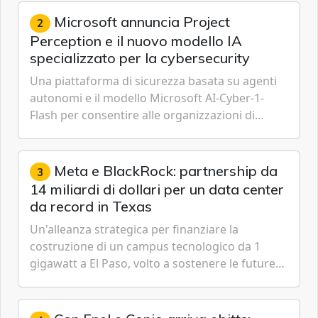
Cybersecurity.
Microsoft annuncia Project
2
Perception e il nuovo modello IA
specializzato per la cybersecurity
Una piattaforma di sicurezza basata su agenti
autonomi e il modello Microsoft AI-Cyber-1-
Flash per consentire alle organizzazioni di
passare da una difesa reattiva a una strategia di
gestione continua del rischio.
Meta e BlackRock: partnership da
3
14 miliardi di dollari per un data center
da record in Texas
Un'alleanza strategica per finanziare la
costruzione di un campus tecnologico da 1
gigawatt a El Paso, volto a sostenere le future
ambizioni di superintelligenza e intelligenza
artificiale dell'azienda di Mark Zuckerberg.