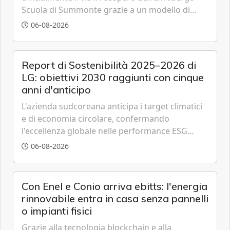
Scuola di Summonte grazie a un modello di
partenariato pubblico-privato e a una rete di
06-08-2026
partner strategici d'eccellenza.
Report di Sostenibilità 2025–2026 di
LG: obiettivi 2030 raggiunti con cinque
anni d'anticipo
L'azienda sudcoreana anticipa i target climatici
e di economia circolare, confermando
l'eccellenza globale nelle performance ESG
grazie a innovazione, accessibilità e governance
06-08-2026
trasparente.
Con Enel e Conio arriva ebitts: l'energia
rinnovabile entra in casa senza pannelli
o impianti fisici
Grazie alla tecnologia blockchain e alla