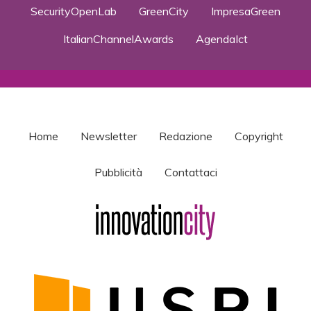
SecurityOpenLab
GreenCity
ImpresaGreen
ItalianChannelAwards
AgendaIct
Home
Newsletter
Redazione
Copyright
Pubblicità
Contattaci