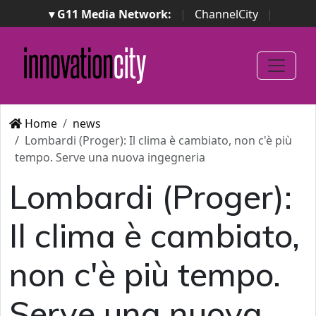
▾ G11 Media Network:
|
ChannelCity
|
ImpresaCity
|
SecurityOpenLab
|
Italian Channel
Awards
|
Italian Project Awards
|
Italian Security
Awards
|
...
Home
news
Lombardi (Proger): Il clima è cambiato, non c'è più
tempo. Serve una nuova ingegneria
Lombardi (Proger):
Il clima è cambiato,
non c'è più tempo.
Serve una nuova