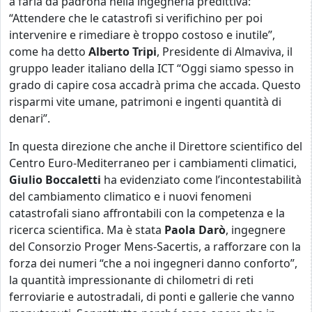
a farla da padrona nella ingegneria predittiva:
“Attendere che le catastrofi si verifichino per poi
intervenire e rimediare è troppo costoso e inutile”,
come ha detto
Alberto
Tripi
, Presidente di Almaviva, il
gruppo leader italiano della ICT “Oggi siamo spesso in
grado di capire cosa accadrà prima che accada. Questo
risparmi vite umane, patrimoni e ingenti quantità di
denari”.
In questa direzione che anche il Direttore scientifico del
Centro Euro-Mediterraneo per i cambiamenti climatici,
Giulio
Boccaletti
ha evidenziato come l’incontestabilità
del cambiamento climatico e i nuovi fenomeni
catastrofali siano affrontabili con la competenza e la
ricerca scientifica. Ma è stata
Paola
Darò
, ingegnere
del Consorzio Proger Mens-Sacertis, a rafforzare con la
forza dei numeri “che a noi ingegneri danno conforto”,
la quantità impressionante di chilometri di reti
ferroviarie e autostradali, di ponti e gallerie che vanno