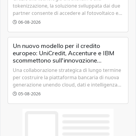
tokenizzazione, la soluzione sviluppata dai due
partner consente di accedere al fotovoltaico e
all'eolico ottenendo risparmi diretti in bolletta,
06-08-2026
offrendo un'alternativa ideale soprattutto per
chi vive in appartamento nei centri urbani.
Un nuovo modello per il credito
europeo: UniCredit, Accenture e IBM
scommettono sull'innovazione
tecnologica
Una collaborazione strategica di lungo termine
per costruire la piattaforma bancaria di nuova
generazione unendo cloud, dati e intelligenza
artificiale.
05-08-2026