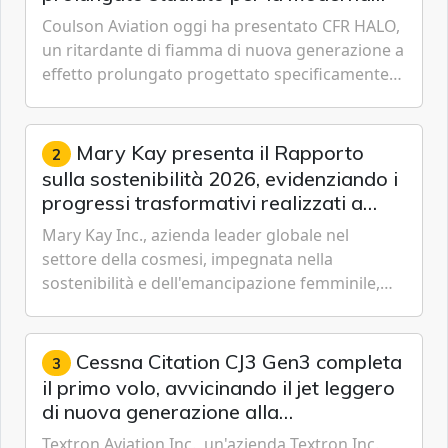
lotta aerea contro gli incendi
Coulson Aviation oggi ha presentato CFR HALO,
un ritardante di fiamma di nuova generazione a
effetto prolungato progettato specificamente
per i velivoli moderni, i sistemi di serbatoi e le
missioni an...
Mary Kay presenta il Rapporto
2
sulla sostenibilità 2026, evidenziando i
progressi trasformativi realizzati a
livello globale nelle sfere sociale,
Mary Kay Inc., azienda leader globale nel
economica e ambientale
settore della cosmesi, impegnata nella
sostenibilità e dell'emancipazione femminile,
oggi ha presentato il suo Rapporto sulla
sostenibilità 2026, una panora...
Cessna Citation CJ3 Gen3 completa
3
il primo volo, avvicinando il jet leggero
di nuova generazione alla
certificazione
Textron Aviation Inc., un'azienda Textron Inc.