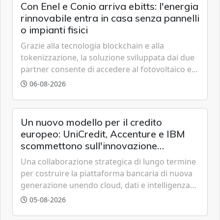
Con Enel e Conio arriva ebitts: l'energia
rinnovabile entra in casa senza pannelli
o impianti fisici
Grazie alla tecnologia blockchain e alla
tokenizzazione, la soluzione sviluppata dai due
partner consente di accedere al fotovoltaico e
all'eolico ottenendo risparmi diretti in bolletta,
06-08-2026
offrendo un'alternativa ideale soprattutto per
chi vive in appartamento nei centri urbani.
Un nuovo modello per il credito
europeo: UniCredit, Accenture e IBM
scommettono sull'innovazione
tecnologica
Una collaborazione strategica di lungo termine
per costruire la piattaforma bancaria di nuova
generazione unendo cloud, dati e intelligenza
artificiale.
05-08-2026