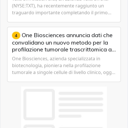
(NYSE:TXT), ha recentemente raggiunto un
traguardo importante completando il primo
volo del prototipo di velivolo Cessna Citation CJ3
Gen3, avvicinando i...
One Biosciences annuncia dati che
4
convalidano un nuovo metodo per la
profilazione tumorale trascrittomica a
singole cellule da campioni istologici
One Biosciences, azienda specializzata in
biotecnologia, pioniera nella profilazione
tumorale a singole cellule di livello clinico, oggi
ha annunciato dati indicanti che i profili di
espressione dell'...