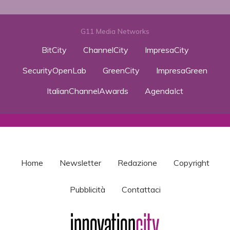
G11 Media Networks
BitCity
ChannelCity
ImpresaCity
SecurityOpenLab
GreenCity
ImpresaGreen
ItalianChannelAwards
AgendaIct
Home
Newsletter
Redazione
Copyright
Pubblicità
Contattaci