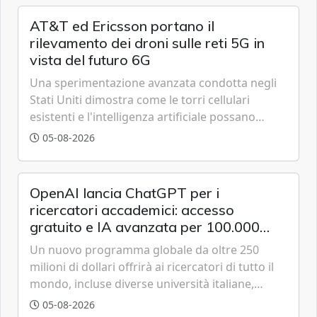
AT&T ed Ericsson portano il
rilevamento dei droni sulle reti 5G in
vista del futuro 6G
Una sperimentazione avanzata condotta negli
Stati Uniti dimostra come le torri cellulari
esistenti e l'intelligenza artificiale possano
tracciare velivoli a bassa quota in tempo reale,
05-08-2026
anticipando le funzionalità tipiche delle reti di
sesta generazione.
OpenAI lancia ChatGPT per i
ricercatori accademici: accesso
gratuito e IA avanzata per 100.000
scienziati
Un nuovo programma globale da oltre 250
milioni di dollari offrirà ai ricercatori di tutto il
mondo, incluse diverse università italiane,
strumenti avanzati basati sulla famiglia di
05-08-2026