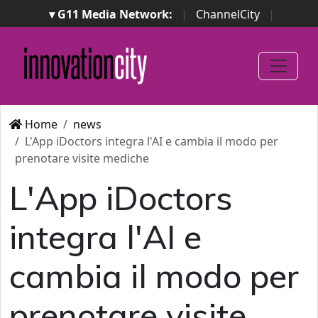
▾ G11 Media Network:
|
ChannelCity
|
ImpresaCity
|
SecurityOpenLab
|
Italian Channel
Awards
|
Italian Project Awards
|
Italian Security
Awards
|
...
Home
news
L'App iDoctors integra l'AI e cambia il modo per
prenotare visite mediche
L'App iDoctors
integra l'AI e
cambia il modo per
prenotare visite