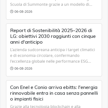
Scuola di Summonte grazie a un modello di
partenariato pubblico-privato e a una rete di
06-08-2026
partner strategici d'eccellenza.
Report di Sostenibilità 2025–2026 di
LG: obiettivi 2030 raggiunti con cinque
anni d'anticipo
L'azienda sudcoreana anticipa i target climatici
e di economia circolare, confermando
l'eccellenza globale nelle performance ESG
grazie a innovazione, accessibilità e governance
06-08-2026
trasparente.
Con Enel e Conio arriva ebitts: l'energia
rinnovabile entra in casa senza pannelli
o impianti fisici
Grazie alla tecnologia blockchain e alla