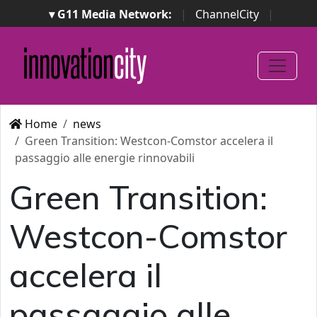
▾ G11 Media Network:
|
ChannelCity
|
ImpresaCity
|
SecurityOpenLab
|
Italian Channel
Awards
|
Italian Project Awards
|
Italian Security
Awards
|
...
Home
news
Green Transition: Westcon-Comstor accelera il
passaggio alle energie rinnovabili
Green Transition:
Westcon-Comstor
accelera il
passaggio alle