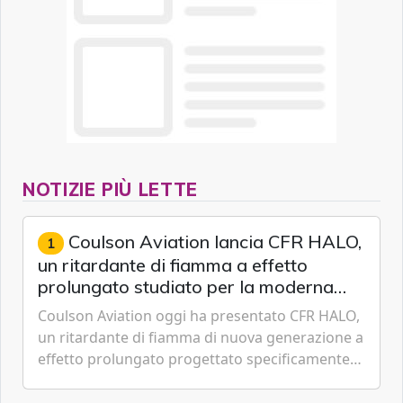
NOTIZIE PIÙ LETTE
Coulson Aviation lancia CFR HALO,
1
un ritardante di fiamma a effetto
prolungato studiato per la moderna
lotta aerea contro gli incendi
Coulson Aviation oggi ha presentato CFR HALO,
un ritardante di fiamma di nuova generazione a
effetto prolungato progettato specificamente
per i velivoli moderni, i sistemi di serbatoi e le
missioni an...