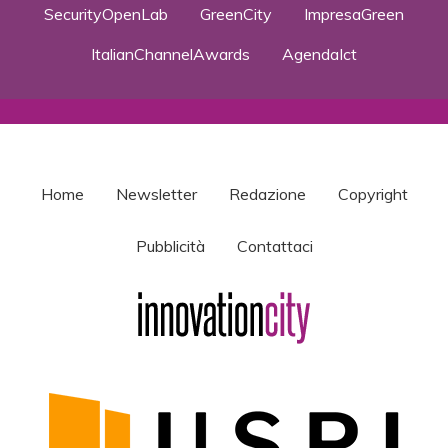
SecurityOpenLab
GreenCity
ImpresaGreen
ItalianChannelAwards
AgendaIct
Home
Newsletter
Redazione
Copyright
Pubblicità
Contattaci