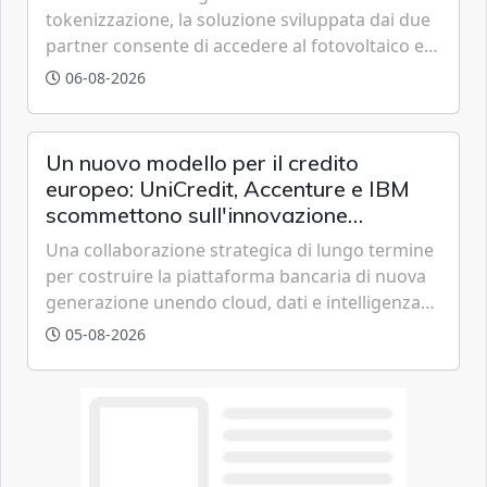
tokenizzazione, la soluzione sviluppata dai due
partner consente di accedere al fotovoltaico e
all'eolico ottenendo risparmi diretti in bolletta,
06-08-2026
offrendo un'alternativa ideale soprattutto per
chi vive in appartamento nei centri urbani.
Un nuovo modello per il credito
europeo: UniCredit, Accenture e IBM
scommettono sull'innovazione
tecnologica
Una collaborazione strategica di lungo termine
per costruire la piattaforma bancaria di nuova
generazione unendo cloud, dati e intelligenza
artificiale.
05-08-2026