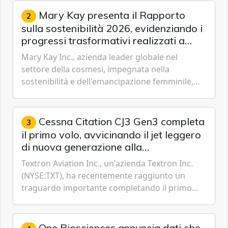
Mary Kay presenta il Rapporto
2
sulla sostenibilità 2026, evidenziando i
progressi trasformativi realizzati a
livello globale nelle sfere sociale,
Mary Kay Inc., azienda leader globale nel
economica e ambientale
settore della cosmesi, impegnata nella
sostenibilità e dell'emancipazione femminile,
oggi ha presentato il suo Rapporto sulla
sostenibilità 2026, una panora...
Cessna Citation CJ3 Gen3 completa
3
il primo volo, avvicinando il jet leggero
di nuova generazione alla
certificazione
Textron Aviation Inc., un'azienda Textron Inc.
(NYSE:TXT), ha recentemente raggiunto un
traguardo importante completando il primo
volo del prototipo di velivolo Cessna Citation CJ3
Gen3, avvicinando i...
One Biosciences annuncia dati che