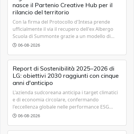
nasce il Partenio Creative Hub per il
rilancio del territorio
Con la firma del Protocollo d'Intesa prende
ufficialmente il via il recupero dell'ex Albergo
Scuola di Summonte grazie a un modello di
partenariato pubblico-privato e a una rete di
06-08-2026
partner strategici d'eccellenza.
Report di Sostenibilità 2025–2026 di
LG: obiettivi 2030 raggiunti con cinque
anni d'anticipo
L'azienda sudcoreana anticipa i target climatici
e di economia circolare, confermando
l'eccellenza globale nelle performance ESG
grazie a innovazione, accessibilità e governance
06-08-2026
trasparente.