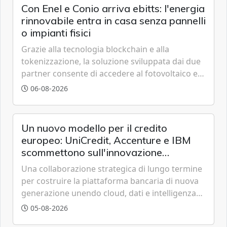
Con Enel e Conio arriva ebitts: l'energia
rinnovabile entra in casa senza pannelli
o impianti fisici
Grazie alla tecnologia blockchain e alla
tokenizzazione, la soluzione sviluppata dai due
partner consente di accedere al fotovoltaico e
all'eolico ottenendo risparmi diretti in bolletta,
06-08-2026
offrendo un'alternativa ideale soprattutto per
chi vive in appartamento nei centri urbani.
Un nuovo modello per il credito
europeo: UniCredit, Accenture e IBM
scommettono sull'innovazione
tecnologica
Una collaborazione strategica di lungo termine
per costruire la piattaforma bancaria di nuova
generazione unendo cloud, dati e intelligenza
artificiale.
05-08-2026