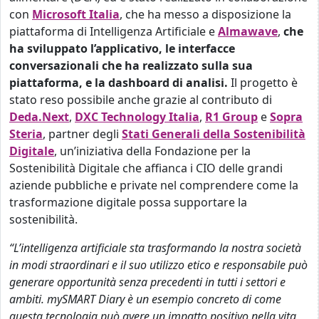
con
Microsoft Italia
, che ha messo a disposizione la
piattaforma di Intelligenza Artificiale e
Almawave
,
che
ha sviluppato l’applicativo, le interfacce
conversazionali che ha realizzato sulla sua
piattaforma, e la dashboard di analisi.
Il progetto è
stato reso possibile anche grazie al contributo di
Deda.Next
,
DXC Technology Italia
,
R1 Group
e
Sopra
Steria
, partner degli
Stati Generali della Sostenibilità
Digitale
, un’iniziativa della Fondazione per la
Sostenibilità Digitale che affianca i CIO delle grandi
aziende pubbliche e private nel comprendere come la
trasformazione digitale possa supportare la
sostenibilità.
“L’intelligenza artificiale sta trasformando la nostra società
in modi straordinari e il suo utilizzo etico e responsabile può
generare opportunità senza precedenti in tutti i settori e
ambiti. mySMART Diary è un esempio concreto di come
questa tecnologia può avere un impatto positivo nella vita