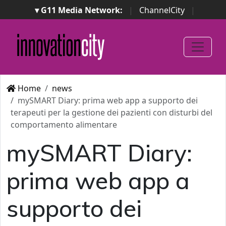
▾ G11 Media Network:
|
ChannelCity
|
ImpresaCity
|
SecurityOpenLab
|
Italian Channel
Awards
|
Italian Project Awards
|
Italian Security
Awards
|
...
Home
news
mySMART Diary: prima web app a supporto dei
terapeuti per la gestione dei pazienti con disturbi del
comportamento alimentare
mySMART Diary:
prima web app a
supporto dei