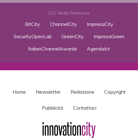
G11 Media Networks
BitCity
ChannelCity
ImpresaCity
SecurityOpenLab
GreenCity
ImpresaGreen
ItalianChannelAwards
AgendaIct
Home
Newsletter
Redazione
Copyright
Pubblicità
Contattaci