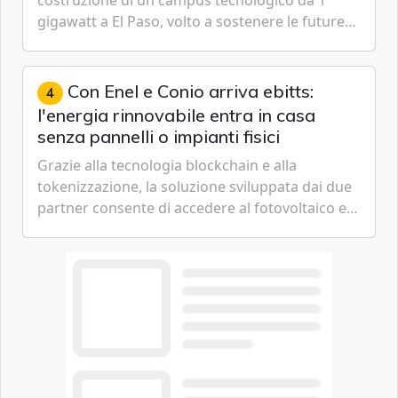
costruzione di un campus tecnologico da 1
gigawatt a El Paso, volto a sostenere le future
ambizioni di superintelligenza e intelligenza
artificiale dell'azienda di Mark Zuckerberg.
Con Enel e Conio arriva ebitts:
4
l'energia rinnovabile entra in casa
senza pannelli o impianti fisici
Grazie alla tecnologia blockchain e alla
tokenizzazione, la soluzione sviluppata dai due
partner consente di accedere al fotovoltaico e
all'eolico ottenendo risparmi diretti in bolletta,
offrendo un'alternativa ideale soprattutto per
chi vive in appartamento nei centri urbani.