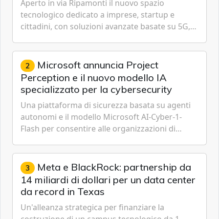
Aperto in via Ripamonti il nuovo spazio
tecnologico dedicato a imprese, startup e
cittadini, con soluzioni avanzate basate su 5G,
IoT, Cloud, Intelligenza Artificiale e
Cybersecurity.
Microsoft annuncia Project
2
Perception e il nuovo modello IA
specializzato per la cybersecurity
Una piattaforma di sicurezza basata su agenti
autonomi e il modello Microsoft AI-Cyber-1-
Flash per consentire alle organizzazioni di
passare da una difesa reattiva a una strategia di
gestione continua del rischio.
Meta e BlackRock: partnership da
3
14 miliardi di dollari per un data center
da record in Texas
Un'alleanza strategica per finanziare la