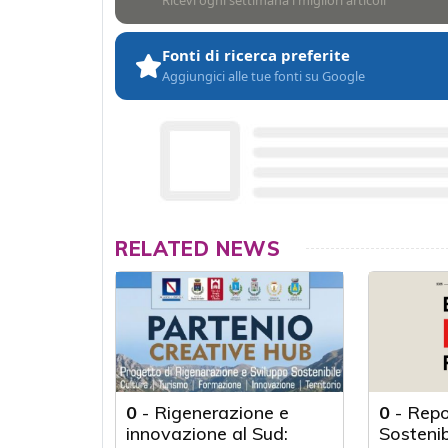
Ricevi ogni settimana i migliori articoli
Fonti di ricerca preferite
Aggiungici alle tue fonti su Google
RELATED NEWS
0
-
Rigenerazione e
0
-
Repo
innovazione al Sud:
Sosteni