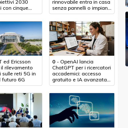
biettivi 2030
rinnovabile entra in casa
i con cinque
senza pannelli o impianti
nticipo
fisici
 ed Ericsson
0
-
OpenAI lancia
il rilevamento
ChatGPT per i ricercatori
 sulle reti 5G in
accademici: accesso
l futuro 6G
gratuito e IA avanzata
per 100.000 scienziati