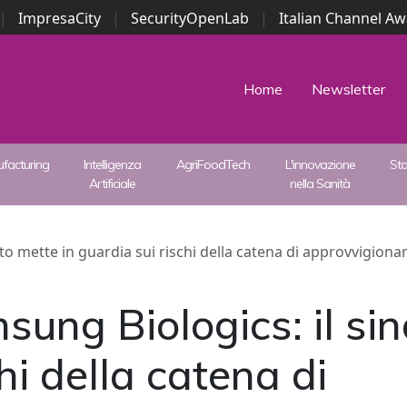
|
ImpresaCity
|
SecurityOpenLab
|
Italian Channel A
Security Awards
|
...
Home
Newsletter
facturing
Intelligenza
AgriFoodTech
L'innovazione
St
Artificiale
nella Sanità
ato mette in guardia sui rischi della catena di approvvigio
sung Biologics: il si
hi della catena di