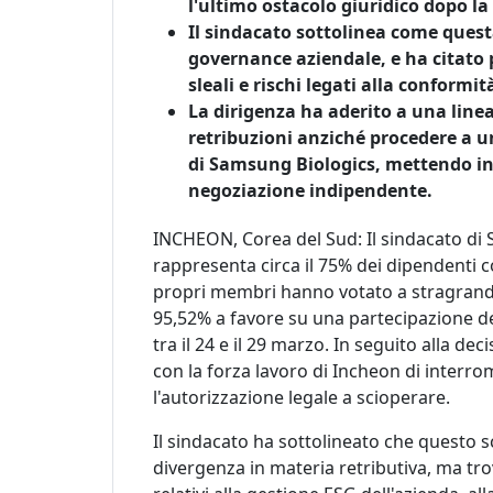
l'ultimo ostacolo giuridico dopo l
Il sindacato sottolinea come questa
governance aziendale, e ha citato p
sleali e rischi legati alla conformit
La dirigenza ha aderito a una linea 
retribuzioni anziché procedere a u
di Samsung Biologics, mettendo in
negoziazione indipendente.
INCHEON, Corea del Sud: Il sindacato di 
rappresenta circa il 75% dei dipendenti c
propri membri hanno votato a stragrande
95,52% a favore su una partecipazione d
tra il 24 e il 29 marzo. In seguito alla d
con la forza lavoro di Incheon di interro
l'autorizzazione legale a scioperare.
Il sindacato ha sottolineato che questo
divergenza in materia retributiva, ma trov