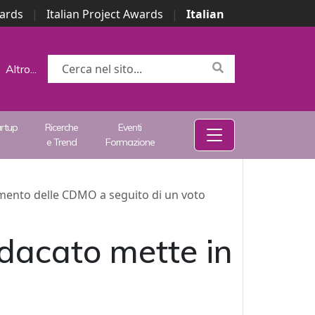
wards
|
Italian Project Awards
|
Italian
Altro...
artup
Ricerche
Eventi
e Trend
Formazione
namento delle CDMO a seguito di un voto
ndacato mette in