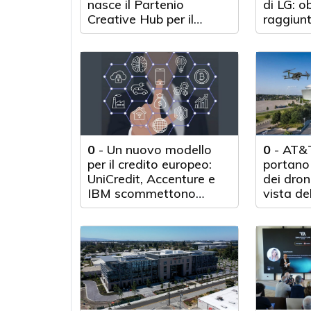
nasce il Partenio
di LG: o
Creative Hub per il
raggiunt
rilancio del territorio
anni d'a
0
-
Un nuovo modello
0
-
AT&T
per il credito europeo:
portano 
UniCredit, Accenture e
dei droni
IBM scommettono
vista de
sull'innovazione
tecnologica