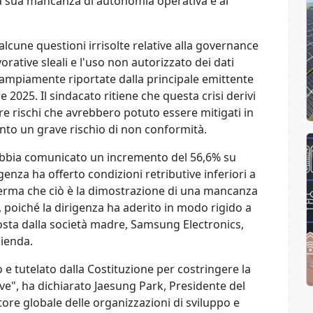
alla sua mancanza di autonomia operativa e ai
alcune questioni irrisolte relative alla governance
vorative sleali e l'uso non autorizzato dei dati
 ampiamente riportate dalla principale emittente
2025. Il sindacato ritiene che questa crisi derivi
are rischi che avrebbero potuto essere mitigati in
nto un grave rischio di non conformità.
abbia comunicato un incremento del 56,6% su
genza ha offerto condizioni retributive inferiori a
fferma che ciò è la dimostrazione di una mancanza
 poiché la dirigenza ha aderito in modo rigido a
osta dalla società madre, Samsung Electronics,
zienda.
e tutelato dalla Costituzione per costringere la
tive", ha dichiarato Jaesung Park, Presidente del
ore globale delle organizzazioni di sviluppo e