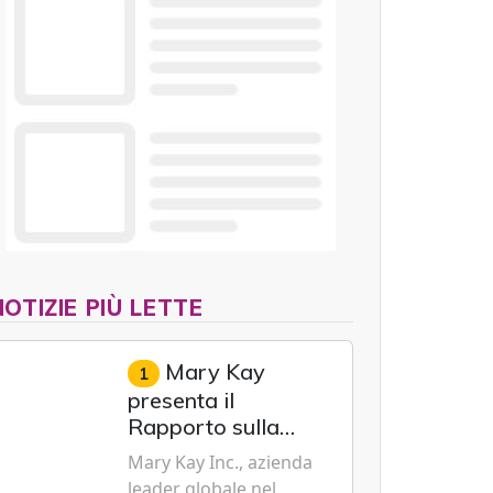
NOTIZIE PIÙ LETTE
Mary Kay
1
presenta il
Rapporto sulla
sostenibilità 2026,
Mary Kay Inc., azienda
evidenziando i
leader globale nel