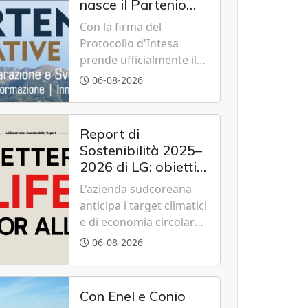
nasce il Partenio
Creative Hub per il
Con la firma del
rilancio del
Protocollo d'Intesa
territorio
prende ufficialmente il
via il recupero dell'ex
06-08-2026
Albergo Scuola di
Summonte grazie a un
modello di partenariato
Report di
pubblico-privato e a una
Sostenibilità 2025–
rete di partner strategici
2026 di LG: obiettivi
d'eccellenza.
2030 raggiunti con
L'azienda sudcoreana
cinque anni
anticipa i target climatici
d'anticipo
e di economia circolare,
confermando
06-08-2026
l'eccellenza globale nelle
performance ESG grazie
a innovazione,
Con Enel e Conio
accessibilità e