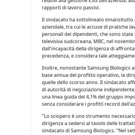
relativi alla gestione ESG dell'azienda, 
rapporti di lavoro passivi.
Il sindacato ha sottolineato innanzitutto 
aziendale, tra cui le accuse di pratiche la
personali dei dipendenti, che sono state
televisiva sudcoreana, MBC, nel novembre 
dall'incapacità della dirigenza di affront
precedenza, e considera tale atteggiame
Inoltre, nonostante Samsung Biologics 
base annua del profitto operativo, la diri
quelle dello scorso anno. Il sindacato a
di autorità di negoziazione indipendente,
una linea guida del 4,1% del gruppo imp
senza considerare i profitti record dell'a
"Lo sciopero è uno strumento necessario 
dirigenza a sedersi al tavolo delle tratta
sindacato di Samsung Biologics. "Nel sett