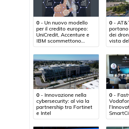
0
-
Un nuovo modello
0
-
AT&T
per il credito europeo:
portano 
UniCredit, Accenture e
dei droni
IBM scommettono
vista de
sull'innovazione
tecnologica
0
-
Innovazione nella
0
-
Fast
cybersecurity: al via la
Vodafon
partnership tra Fortinet
l’Innova
e Intel
SmartCi