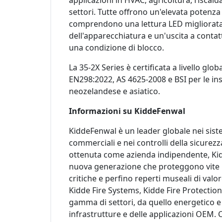
applicazioni in HVAC, agricoltura, riscald
settori. Tutte offrono un'elevata potenza 
comprendono una lettura LED migliorata p
dell'apparecchiatura e un'uscita a conta
una condizione di blocco.
La 35-2X Series è certificata a livello glo
EN298:2022, AS 4625-2008 e BSI per le ins
neozelandese e asiatico.
Informazioni su KiddeFenwal
KiddeFenwal è un leader globale nei siste
commerciali e nei controlli della sicurezza
ottenuta come azienda indipendente, Kid
nuova generazione che proteggono vite u
critiche e perfino reperti museali di valore
Kidde Fire Systems, Kidde Fire Protection
gamma di settori, da quello energetico e 
infrastrutture e delle applicazioni OEM