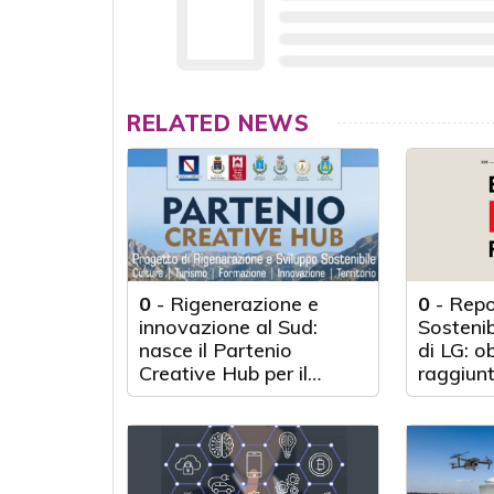
RELATED NEWS
0
-
Rigenerazione e
0
-
Repo
innovazione al Sud:
Sosteni
nasce il Partenio
di LG: o
Creative Hub per il
raggiunt
rilancio del territorio
anni d'a