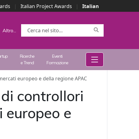
wards
|
Italian Project Awards
|
Italian
Altro...
artup
Ricerche
Eventi
e Trend
Formazione
i mercati europeo e della regione APAC
i controllori
i europeo e