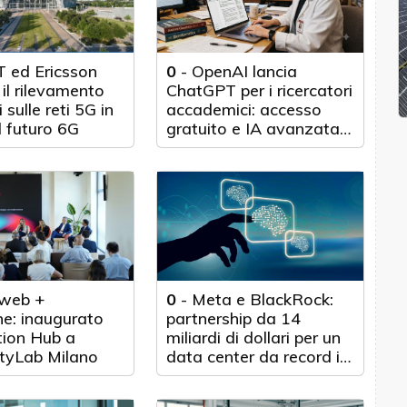
 ed Ericsson
0
-
OpenAI lancia
il rilevamento
ChatGPT per i ricercatori
 sulle reti 5G in
accademici: accesso
l futuro 6G
gratuito e IA avanzata
per 100.000 scienziati
web +
0
-
Meta e BlackRock:
e: inaugurato
partnership da 14
tion Hub a
miliardi di dollari per un
tyLab Milano
data center da record in
Texas