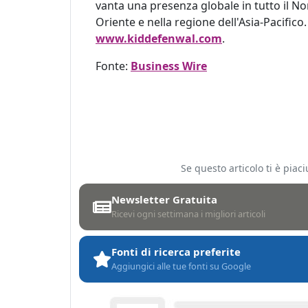
vanta una presenza globale in tutto il N
Oriente e nella regione dell'Asia-Pacifico
www.kiddefenwal.com
.
Fonte:
Business Wire
Se questo articolo ti è pia
Newsletter Gratuita
Ricevi ogni settimana i migliori articoli
Fonti di ricerca preferite
Aggiungici alle tue fonti su Google