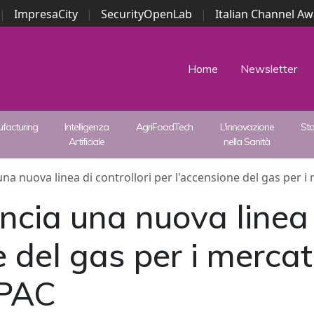
|
ImpresaCity
|
SecurityOpenLab
|
Italian Channel A
Security Awards
|
...
Home
Newsletter
facturing
Intelligenza
AgriFoodTech
L'innovazione
St
Artificiale
nella Sanità
na nuova linea di controllori per l'accensione del gas per 
cia una nuova linea d
e del gas per i mercat
APAC