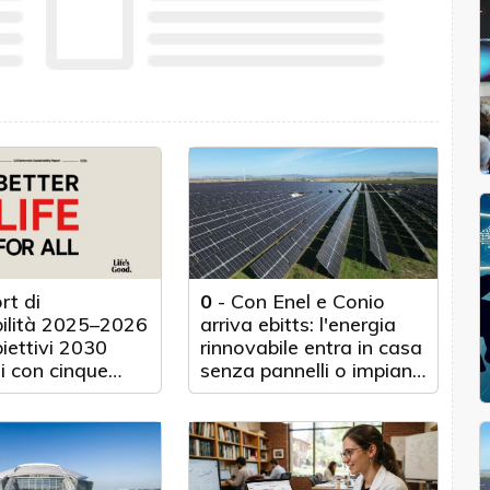
rt di
0
-
Con Enel e Conio
bilità 2025–2026
arriva ebitts: l'energia
biettivi 2030
rinnovabile entra in casa
i con cinque
senza pannelli o impianti
nticipo
fisici