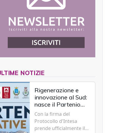
ULTIME NOTIZIE
Rigenerazione e
innovazione al Sud:
nasce il Partenio
Creative Hub per il
Con la firma del
rilancio del
Protocollo d'Intesa
territorio
prende ufficialmente il