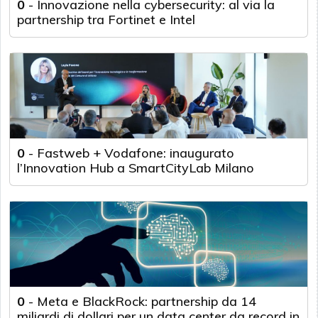
0
-
Innovazione nella cybersecurity: al via la
partnership tra Fortinet e Intel
0
-
Fastweb + Vodafone: inaugurato
l’Innovation Hub a SmartCityLab Milano
0
-
Meta e BlackRock: partnership da 14
miliardi di dollari per un data center da record in