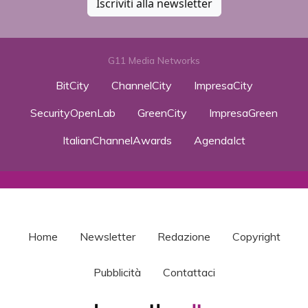
Iscriviti alla newsletter
G11 Media Networks
BitCity
ChannelCity
ImpresaCity
SecurityOpenLab
GreenCity
ImpresaGreen
ItalianChannelAwards
AgendaIct
Home
Newsletter
Redazione
Copyright
Pubblicità
Contattaci