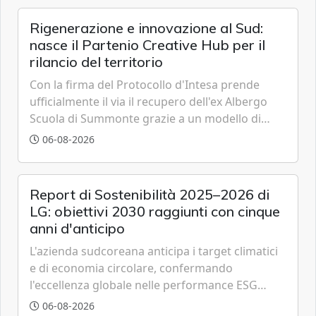
Rigenerazione e innovazione al Sud:
nasce il Partenio Creative Hub per il
rilancio del territorio
Con la firma del Protocollo d'Intesa prende
ufficialmente il via il recupero dell'ex Albergo
Scuola di Summonte grazie a un modello di
partenariato pubblico-privato e a una rete di
06-08-2026
partner strategici d'eccellenza.
Report di Sostenibilità 2025–2026 di
LG: obiettivi 2030 raggiunti con cinque
anni d'anticipo
L'azienda sudcoreana anticipa i target climatici
e di economia circolare, confermando
l'eccellenza globale nelle performance ESG
grazie a innovazione, accessibilità e governance
06-08-2026