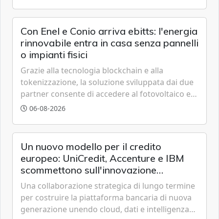
trasparente.
Con Enel e Conio arriva ebitts: l'energia
rinnovabile entra in casa senza pannelli
o impianti fisici
Grazie alla tecnologia blockchain e alla
tokenizzazione, la soluzione sviluppata dai due
partner consente di accedere al fotovoltaico e
all'eolico ottenendo risparmi diretti in bolletta,
06-08-2026
offrendo un'alternativa ideale soprattutto per
chi vive in appartamento nei centri urbani.
Un nuovo modello per il credito
europeo: UniCredit, Accenture e IBM
scommettono sull'innovazione
tecnologica
Una collaborazione strategica di lungo termine
per costruire la piattaforma bancaria di nuova
generazione unendo cloud, dati e intelligenza