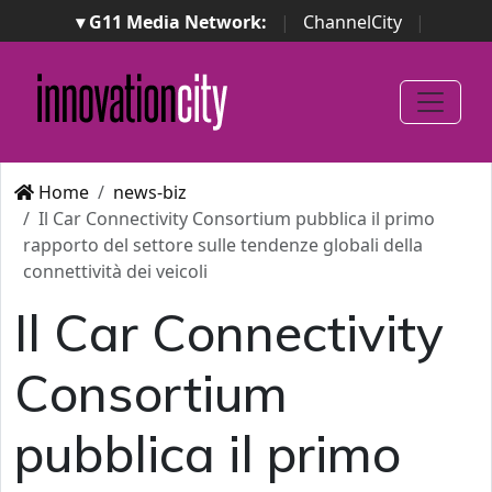
▾ G11 Media Network:
|
ChannelCity
|
ImpresaCity
|
SecurityOpenLab
|
Italian Channel
Awards
|
Italian Project Awards
|
Italian Security
Awards
|
...
Home
news-biz
Il Car Connectivity Consortium pubblica il primo
rapporto del settore sulle tendenze globali della
connettività dei veicoli
Il Car Connectivity
Consortium
pubblica il primo