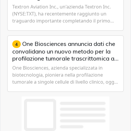
certificazione
Textron Aviation Inc., un'azienda Textron Inc.
(NYSE:TXT), ha recentemente raggiunto un
traguardo importante completando il primo
volo del prototipo di velivolo Cessna Citation CJ3
Gen3, avvicinando i...
One Biosciences annuncia dati che
4
convalidano un nuovo metodo per la
profilazione tumorale trascrittomica a
singole cellule da campioni istologici
One Biosciences, azienda specializzata in
biotecnologia, pioniera nella profilazione
tumorale a singole cellule di livello clinico, oggi
ha annunciato dati indicanti che i profili di
espressione dell'...