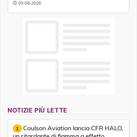
artificiale.
05-08-2026
NOTIZIE PIÙ LETTE
Coulson Aviation lancia CFR HALO,
1
un ritardante di fiamma a effetto