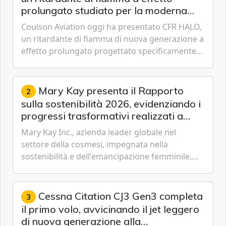
prolungato studiato per la moderna
lotta aerea contro gli incendi
Coulson Aviation oggi ha presentato CFR HALO,
un ritardante di fiamma di nuova generazione a
effetto prolungato progettato specificamente
per i velivoli moderni, i sistemi di serbatoi e le
missioni an...
Mary Kay presenta il Rapporto
2
sulla sostenibilità 2026, evidenziando i
progressi trasformativi realizzati a
livello globale nelle sfere sociale,
Mary Kay Inc., azienda leader globale nel
economica e ambientale
settore della cosmesi, impegnata nella
sostenibilità e dell'emancipazione femminile,
oggi ha presentato il suo Rapporto sulla
sostenibilità 2026, una panora...
Cessna Citation CJ3 Gen3 completa
3
il primo volo, avvicinando il jet leggero
di nuova generazione alla