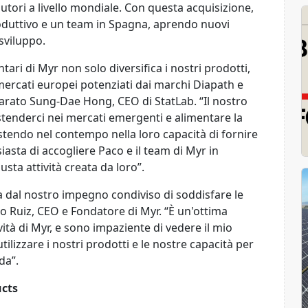
butori a livello mondiale. Con questa acquisizione,
oduttivo e un team in Spagna, aprendo nuovi
 sviluppo.
ari di Myr non solo diversifica i nostri prodotti,
mercati europei potenziati dai marchi Diapath e
iarato Sung-Dae Hong, CEO di StatLab. “Il nostro
estenderci nei mercati emergenti e alimentare la
vestendo nel contempo nella loro capacità di fornire
siasta di accogliere Paco e il team di Myr in
usta attività creata da loro”.
ta dal nostro impegno condiviso di soddisfare le
o Ruiz, CEO e Fondatore di Myr. “È un'ottima
vità di Myr, e sono impaziente di vedere il mio
ilizzare i nostri prodotti e le nostre capacità per
da”.
ucts