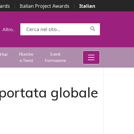
wards
|
Italian Project Awards
|
Italian
Altro...
artup
Ricerche
Eventi
e Trend
Formazione
portata globale