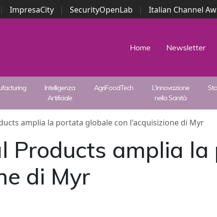
|
ImpresaCity
|
SecurityOpenLab
|
Italian Channel A
Security Awards
|
...
Home
Newsletter
facturing
Intelligenza
AgriFoodTech
L'innovazione
St
Artificiale
nella Sanità
ucts amplia la portata globale con l'acquisizione di Myr
 Products amplia la 
ne di Myr