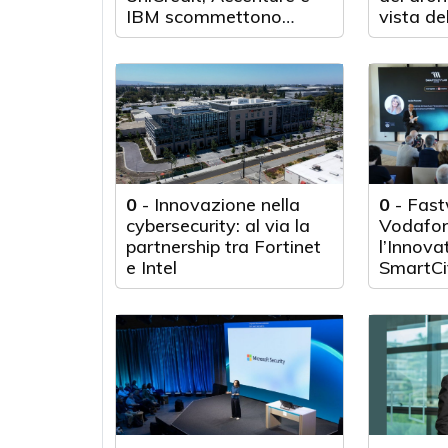
IBM scommettono
vista de
sull'innovazione
tecnologica
0
-
Innovazione nella
0
-
Fast
cybersecurity: al via la
Vodafon
partnership tra Fortinet
l’Innova
e Intel
SmartCi