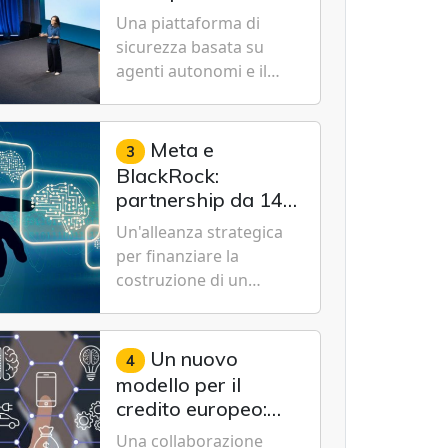
Cybersecurity.
nuovo modello IA
Una piattaforma di
specializzato per la
sicurezza basata su
cybersecurity
agenti autonomi e il
modello Microsoft AI-
Cyber-1-Flash per
consentire alle
Meta e
3
organizzazioni di
BlackRock:
passare da una difesa
partnership da 14
reattiva a una strategia
miliardi di dollari
Un'alleanza strategica
di gestione continua del
per un data center
per finanziare la
rischio.
da record in Texas
costruzione di un
campus tecnologico da
1 gigawatt a El Paso,
volto a sostenere le
Un nuovo
4
future ambizioni di
modello per il
superintelligenza e
credito europeo:
intelligenza artificiale
UniCredit,
Una collaborazione