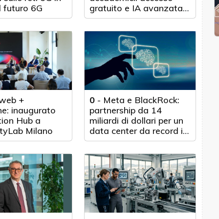
l futuro 6G
gratuito e IA avanzata
per 100.000 scienziati
web +
0
-
Meta e BlackRock:
e: inaugurato
partnership da 14
tion Hub a
miliardi di dollari per un
tyLab Milano
data center da record in
Texas