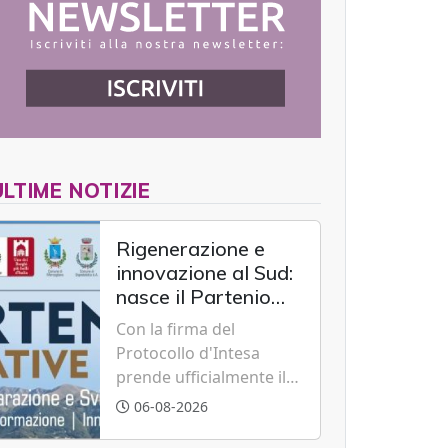
ULTIME NOTIZIE
Rigenerazione e
innovazione al Sud:
nasce il Partenio
Creative Hub per il
Con la firma del
rilancio del
Protocollo d'Intesa
territorio
prende ufficialmente il
via il recupero dell'ex
06-08-2026
Albergo Scuola di