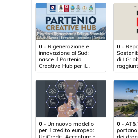
0
-
Rigenerazione e
0
-
Repo
innovazione al Sud:
Sosteni
nasce il Partenio
di LG: o
Creative Hub per il
raggiunt
rilancio del territorio
anni d'a
0
-
Un nuovo modello
0
-
AT&T
per il credito europeo:
portano 
UniCredit, Accenture e
dei droni