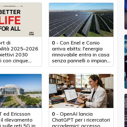
rt di
0
-
Con Enel e Conio
bilità 2025–2026
arriva ebitts: l'energia
biettivi 2030
rinnovabile entra in casa
i con cinque
senza pannelli o impianti
nticipo
fisici
 ed Ericsson
0
-
OpenAI lancia
il rilevamento
ChatGPT per i ricercatori
 sulle reti 5G in
accademici: accesso