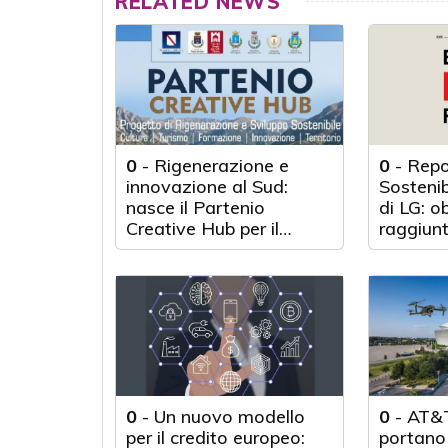
RELATED NEWS
0
-
Rigenerazione e
0
-
Repo
innovazione al Sud:
Sosteni
nasce il Partenio
di LG: o
Creative Hub per il
raggiunt
rilancio del territorio
anni d'a
0
-
Un nuovo modello
0
-
AT&T
per il credito europeo:
portano 