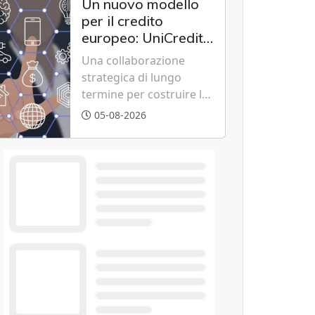
Un nuovo modello
risparmi diretti in
per il credito
bolletta, offrendo
europeo: UniCredit,
un'alternativa ideale
Accenture e IBM
Una collaborazione
soprattutto per chi vive
scommettono
strategica di lungo
in appartamento nei
sull'innovazione
termine per costruire la
centri urbani.
tecnologica
piattaforma bancaria di
05-08-2026
nuova generazione
unendo cloud, dati e
intelligenza artificiale.