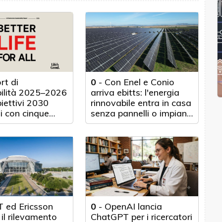
rt di
0
-
Con Enel e Conio
bilità 2025–2026
arriva ebitts: l'energia
biettivi 2030
rinnovabile entra in casa
i con cinque
senza pannelli o impianti
nticipo
fisici
 ed Ericsson
0
-
OpenAI lancia
il rilevamento
ChatGPT per i ricercatori