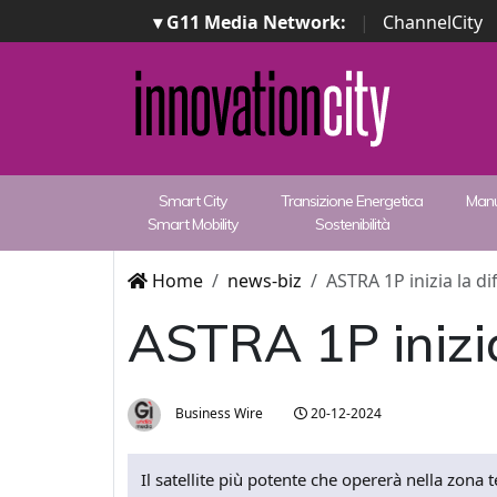
▾ G11 Media Network:
|
ChannelCity
Smart City
Transizione Energetica
Manu
Smart Mobility
Sostenibilità
Home
news-biz
ASTRA 1P inizia la d
ASTRA 1P inizia
Business Wire
20-12-2024
Il satellite più potente che opererà nella zona te