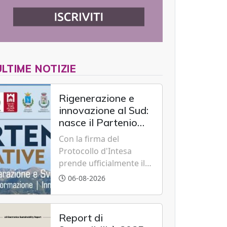
ULTIME NOTIZIE
Rigenerazione e
innovazione al Sud:
nasce il Partenio
Creative Hub per il
Con la firma del
rilancio del
Protocollo d'Intesa
territorio
prende ufficialmente il
via il recupero dell'ex
06-08-2026
Albergo Scuola di
Summonte grazie a un
modello di partenariato
Report di
pubblico-privato e a una