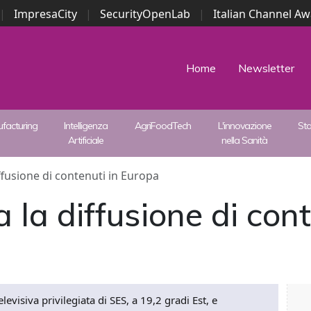
|
ImpresaCity
|
SecurityOpenLab
|
Italian Channel A
Security Awards
|
...
Home
Newsletter
facturing
Intelligenza
AgriFoodTech
L'innovazione
St
Artificiale
nella Sanità
iffusione di contenuti in Europa
 la diffusione di con
levisiva privilegiata di SES, a 19,2 gradi Est, e