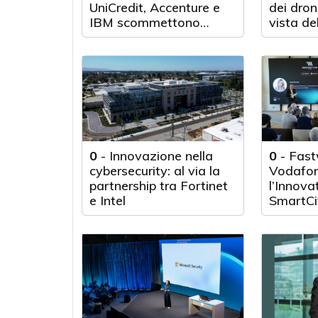
UniCredit, Accenture e
dei droni
IBM scommettono
vista de
sull'innovazione
tecnologica
0
-
Innovazione nella
0
-
Fast
cybersecurity: al via la
Vodafon
partnership tra Fortinet
l’Innova
e Intel
SmartCi