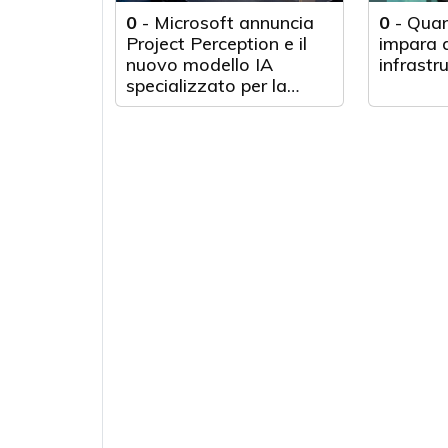
0
-
Microsoft annuncia
0
-
Quan
Project Perception e il
impara d
nuovo modello IA
infrastr
specializzato per la
cybersecurity