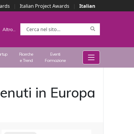
wards
|
Italian Project Awards
|
Italian
Altro...
artup
Ricerche
Eventi
e Trend
Formazione
tenuti in Europa