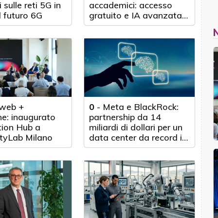
 sulle reti 5G in
accademici: accesso
l futuro 6G
gratuito e IA avanzata
per 100.000 scienziati
web +
0
-
Meta e BlackRock:
e: inaugurato
partnership da 14
tion Hub a
miliardi di dollari per un
tyLab Milano
data center da record in
Texas