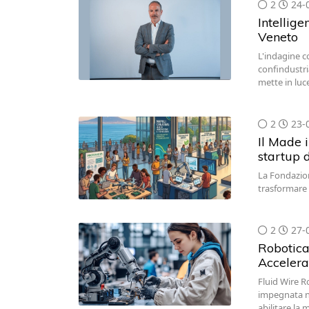
2
24-
Intellige
Veneto
L'indagine c
confindustri
mette in luce
2
23-
Il Made i
startup d
La Fondazion
trasformare r
2
27-
Robotica 
Accelera
Fluid Wire R
impegnata ne
abilitare la 