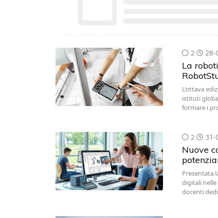
2
28-
La roboti
RobotSt
L’ottava edi
istituti glo
formare i pr
2
31-
Nuove co
potenzia
Presentata l
digitali nel
docenti dedi