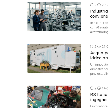
2
29-
Industria
conviene
In alcuni co
con AI e aut
all’offshori
2
21-
Acqua pot
idrico a
Un innovativ
dimostra com
preziosa, el
2
14-
RS Italia
ingegner
La collabora