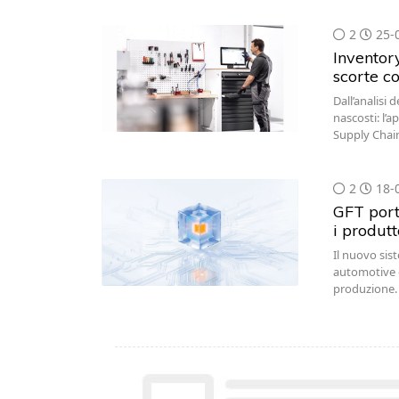
2
25-
Inventor
scorte co
Dall’analisi
nascosti: l’
Supply Chai
2
18-
GFT porta
i produt
Il nuovo sis
automotive di
produzione.