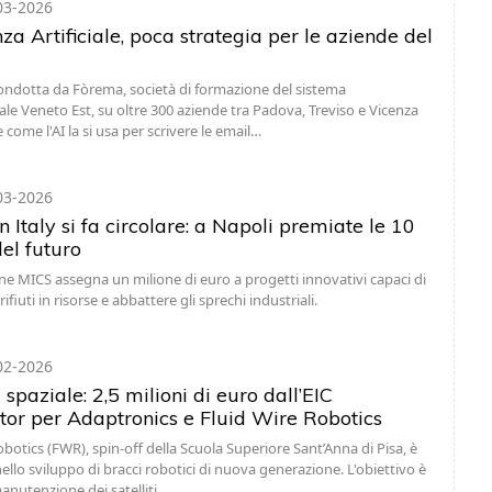
03-2026
nza Artificiale, poca strategia per le aziende del
ondotta da Fòrema, società di formazione del sistema
ale Veneto Est, su oltre 300 aziende tra Padova, Treviso e Vicenza
 come l'AI la si usa per scrivere le email…
03-2026
n Italy si fa circolare: a Napoli premiate le 10
el futuro
e MICS assegna un milione di euro a progetti innovativi capaci di
ifiuti in risorse e abbattere gli sprechi industriali.
02-2026
spaziale: 2,5 milioni di euro dall’EIC
tor per Adaptronics e Fluid Wire Robotics
obotics (FWR), spin-off della Scuola Superiore Sant’Anna di Pisa, è
llo sviluppo di bracci robotici di nuova generazione. L'obiettivo è
manutenzione dei satelliti…