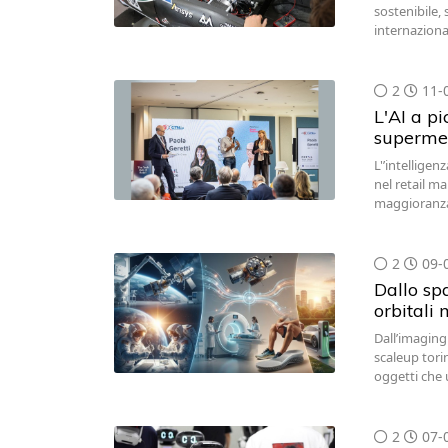
sostenibile,
internazional
2
11-
L'AI a pi
superme
L'’intelligen
nel retail m
maggioranza
2
09-
Dallo spa
orbitali 
Dall’imaging
scaleup torin
oggetti che 
2
07-