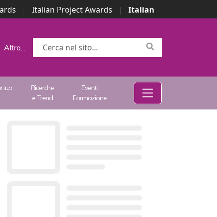
wards
|
Italian Project Awards
|
Italian
Altro...
artup
Ricerche
Eventi
e Trend
Formazione