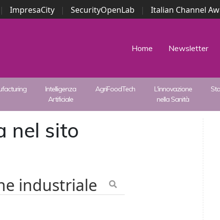
|
ImpresaCity
|
SecurityOpenLab
|
Italian Channel A
Security Awards
|
...
Home
Newsletter
facturing
Intelligenza
AgriFoodTech
L'innovazione
St
Artificiale
nella Sanità
 nel sito