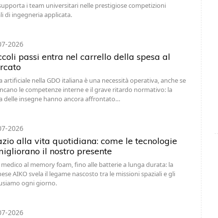
 supporta i team universitari nelle prestigiose competizioni
i di ingegneria applicata.
07-2026
ccoli passi entra nel carrello della spesa al
rcato
za artificiale nella GDO italiana è una necessità operativa, anche se
ancano le competenze interne e il grave ritardo normativo: la
 delle insegne hanno ancora affrontato…
07-2026
zio alla vita quotidiana: come le tecnologie
migliorano il nostro presente
 medico al memory foam, fino alle batterie a lunga durata: la
ese AIKO svela il legame nascosto tra le missioni spaziali e gli
usiamo ogni giorno.
07-2026