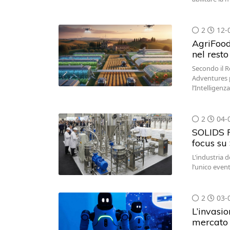
2
12-
AgriFoodT
nel rest
Secondo il R
Adventures p
l’Intelligenz
2
04-
SOLIDS P
focus su
L’industria d
l’unico event
2
03-
L’invasio
mercato 