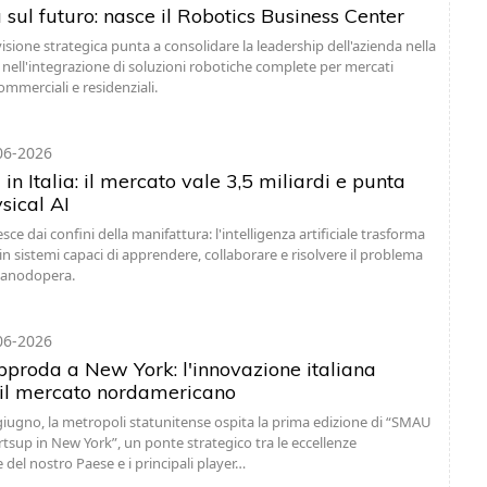
sul futuro: nasce il Robotics Business Center
isione strategica punta a consolidare la leadership dell'azienda nella
e nell'integrazione di soluzioni robotiche complete per mercati
commerciali e residenziali.
06-2026
in Italia: il mercato vale 3,5 miliardi e punta
sical AI
sce dai confini della manifattura: l'intelligenza artificiale trasforma
in sistemi capaci di apprendere, collaborare e risolvere il problema
 manodopera.
06-2026
roda a New York: l'innovazione italiana
 il mercato nordamericano
 giugno, la metropoli statunitense ospita la prima edizione di “SMAU
artsup in New York”, un ponte strategico tra le eccellenze
 del nostro Paese e i principali player…