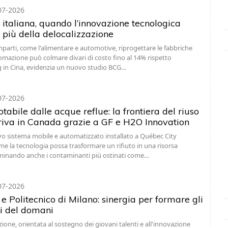
07-2026
 italiana, quando l’innovazione tecnologica
 più della delocalizzazione
mparti, come l'alimentare e automotive, riprogettare le fabbriche
omazione può colmare divari di costo fino al 14% rispetto
ng in Cina, evidenzia un nuovo studio BCG…
07-2026
abile dalle acque reflue: la frontiera del riuso
rriva in Canada grazie a GF e H2O Innovation
o sistema mobile e automatizzato installato a Québec City
e la tecnologia possa trasformare un rifiuto in una risorsa
iminando anche i contaminanti più ostinati come…
07-2026
 e Politecnico di Milano: sinergia per formare gli
i del domani
zione, orientata al sostegno dei giovani talenti e all'innovazione