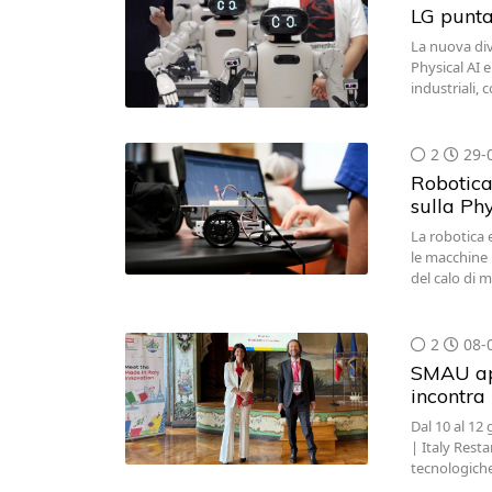
LG punta 
La nuova div
Physical AI 
industriali, 
2
29-
Robotica 
sulla Phy
La robotica e
le macchine 
del calo di
2
08-
SMAU app
incontra
Dal 10 al 12
| Italy Rest
tecnologiche