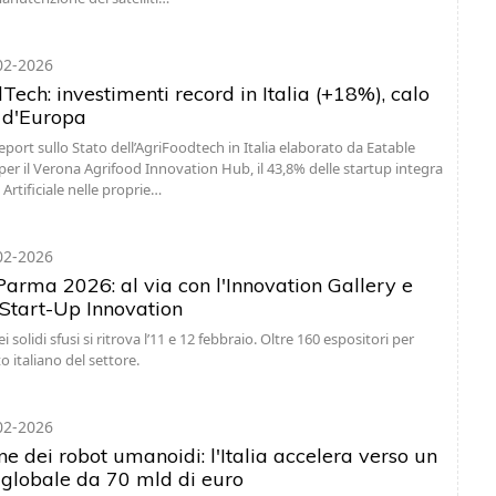
02-2026
ech: investimenti record in Italia (+18%), calo
o d'Europa
eport sullo Stato dell’AgriFoodtech in Italia elaborato da Eatable
er il Verona Agrifood Innovation Hub, il 43,8% delle startup integra
a Artificiale nelle proprie…
02-2026
arma 2026: al via con l'Innovation Gallery e
 Start-Up Innovation
ei solidi sfusi si ritrova l’11 e 12 febbraio. Oltre 160 espositori per
o italiano del settore.
02-2026
ne dei robot umanoidi: l'Italia accelera verso un
globale da 70 mld di euro