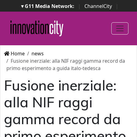
▾ G11 Media Network:
|
ChannelCity
|
ImpresaCity
|
SecurityOpenLab
|
Italian Channel
Awards
|
Italian Project Awards
|
Italian Security
Awards
|
...
Home
news
Fusione inerziale: alla NIF raggi gamma record da
primo esperimento a guida italo-tedesca
Fusione inerziale:
alla NIF raggi
gamma record da
primo esperimento