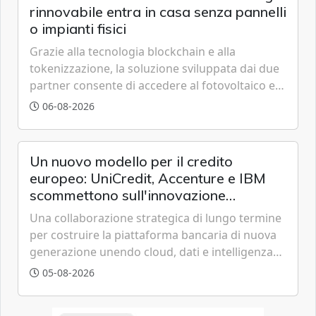
rinnovabile entra in casa senza pannelli
o impianti fisici
Grazie alla tecnologia blockchain e alla
tokenizzazione, la soluzione sviluppata dai due
partner consente di accedere al fotovoltaico e
all'eolico ottenendo risparmi diretti in bolletta,
06-08-2026
offrendo un'alternativa ideale soprattutto per
chi vive in appartamento nei centri urbani.
Un nuovo modello per il credito
europeo: UniCredit, Accenture e IBM
scommettono sull'innovazione
tecnologica
Una collaborazione strategica di lungo termine
per costruire la piattaforma bancaria di nuova
generazione unendo cloud, dati e intelligenza
artificiale.
05-08-2026