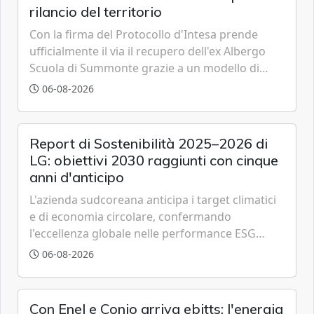
rilancio del territorio
Con la firma del Protocollo d'Intesa prende
ufficialmente il via il recupero dell'ex Albergo
Scuola di Summonte grazie a un modello di
partenariato pubblico-privato e a una rete di
06-08-2026
partner strategici d'eccellenza.
Report di Sostenibilità 2025–2026 di
LG: obiettivi 2030 raggiunti con cinque
anni d'anticipo
L'azienda sudcoreana anticipa i target climatici
e di economia circolare, confermando
l'eccellenza globale nelle performance ESG
grazie a innovazione, accessibilità e governance
06-08-2026
trasparente.
Con Enel e Conio arriva ebitts: l'energia