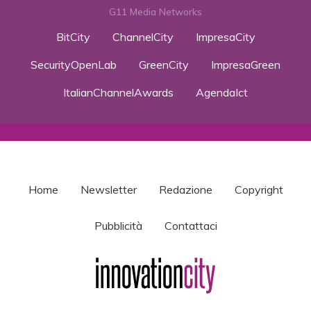
G11 Media Networks
BitCity
ChannelCity
ImpresaCity
SecurityOpenLab
GreenCity
ImpresaGreen
ItalianChannelAwards
AgendaIct
Home
Newsletter
Redazione
Copyright
Pubblicità
Contattaci