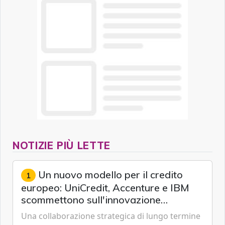
NOTIZIE PIÙ LETTE
Un nuovo modello per il credito
1
europeo: UniCredit, Accenture e IBM
scommettono sull'innovazione
tecnologica
Una collaborazione strategica di lungo termine