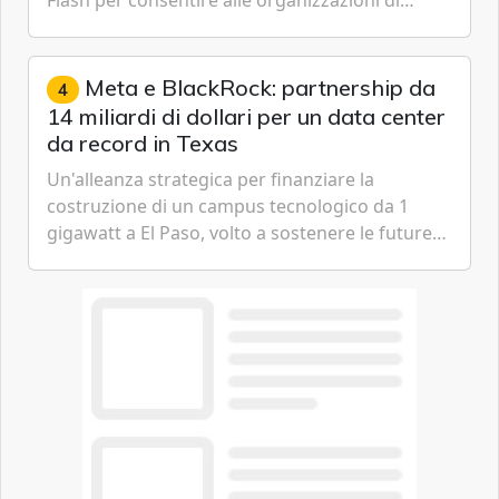
Flash per consentire alle organizzazioni di
passare da una difesa reattiva a una strategia di
gestione continua del rischio.
Meta e BlackRock: partnership da
4
14 miliardi di dollari per un data center
da record in Texas
Un'alleanza strategica per finanziare la
costruzione di un campus tecnologico da 1
gigawatt a El Paso, volto a sostenere le future
ambizioni di superintelligenza e intelligenza
artificiale dell'azienda di Mark Zuckerberg.