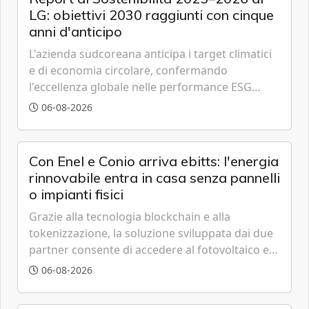
LG: obiettivi 2030 raggiunti con cinque
anni d'anticipo
L'azienda sudcoreana anticipa i target climatici
e di economia circolare, confermando
l'eccellenza globale nelle performance ESG
grazie a innovazione, accessibilità e governance
06-08-2026
trasparente.
Con Enel e Conio arriva ebitts: l'energia
rinnovabile entra in casa senza pannelli
o impianti fisici
Grazie alla tecnologia blockchain e alla
tokenizzazione, la soluzione sviluppata dai due
partner consente di accedere al fotovoltaico e
all'eolico ottenendo risparmi diretti in bolletta,
06-08-2026
offrendo un'alternativa ideale soprattutto per
chi vive in appartamento nei centri urbani.