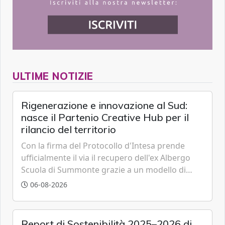
ULTIME NOTIZIE
Rigenerazione e innovazione al Sud:
nasce il Partenio Creative Hub per il
rilancio del territorio
Con la firma del Protocollo d'Intesa prende
ufficialmente il via il recupero dell'ex Albergo
Scuola di Summonte grazie a un modello di
partenariato pubblico-privato e a una rete di
06-08-2026
partner strategici d'eccellenza.
Report di Sostenibilità 2025–2026 di