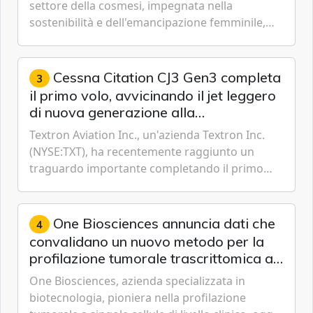
settore della cosmesi, impegnata nella
sostenibilità e dell'emancipazione femminile,
oggi ha presentato il suo Rapporto sulla
sostenibilità 2026, una panora...
Cessna Citation CJ3 Gen3 completa
3
il primo volo, avvicinando il jet leggero
di nuova generazione alla
certificazione
Textron Aviation Inc., un'azienda Textron Inc.
(NYSE:TXT), ha recentemente raggiunto un
traguardo importante completando il primo
volo del prototipo di velivolo Cessna Citation CJ3
Gen3, avvicinando i...
One Biosciences annuncia dati che
4
convalidano un nuovo metodo per la
profilazione tumorale trascrittomica a
singole cellule da campioni istologici
One Biosciences, azienda specializzata in
biotecnologia, pioniera nella profilazione