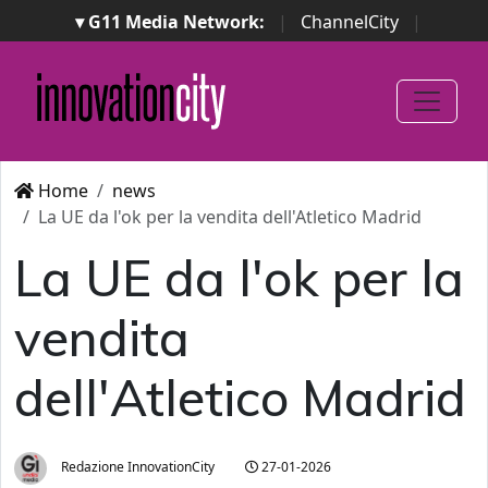
▾ G11 Media Network:
|
ChannelCity
|
ImpresaCity
|
SecurityOpenLab
|
Italian Channel
Awards
|
Italian Project Awards
|
Italian Security
Awards
|
...
Home
news
La UE da l'ok per la vendita dell'Atletico Madrid
La UE da l'ok per la
vendita
dell'Atletico Madrid
Redazione InnovationCity
27-01-2026