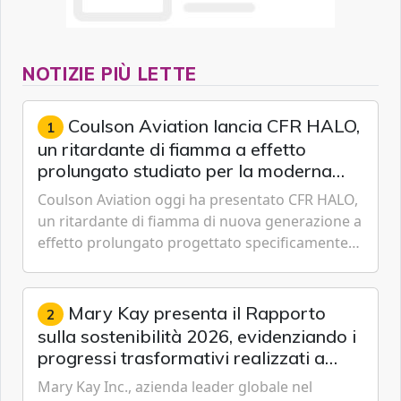
NOTIZIE PIÙ LETTE
Coulson Aviation lancia CFR HALO,
1
un ritardante di fiamma a effetto
prolungato studiato per la moderna
lotta aerea contro gli incendi
Coulson Aviation oggi ha presentato CFR HALO,
un ritardante di fiamma di nuova generazione a
effetto prolungato progettato specificamente
per i velivoli moderni, i sistemi di serbatoi e le
missioni an...
Mary Kay presenta il Rapporto
2
sulla sostenibilità 2026, evidenziando i
progressi trasformativi realizzati a
livello globale nelle sfere sociale,
Mary Kay Inc., azienda leader globale nel
economica e ambientale