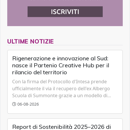
ULTIME NOTIZIE
Rigenerazione e innovazione al Sud:
nasce il Partenio Creative Hub per il
rilancio del territorio
Con la firma del Protocollo d'Intesa prende
ufficialmente il via il recupero dell'ex Albergo
Scuola di Summonte grazie a un modello di
partenariato pubblico-privato e a una rete di
06-08-2026
partner strategici d'eccellenza.
Report di Sostenibilità 2025–2026 di