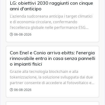
LG: obiettivi 2030 raggiunti con cinque
anni d'anticipo
L'azienda sudcoreana anticipa i target climatici
e di economia circolare, confermando
l'eccellenza globale nelle performance ESG
grazie a innovazione, accessibilità e governance
06-08-2026
trasparente.
Con Enel e Conio arriva ebitts: l'energia
rinnovabile entra in casa senza pannelli
o impianti fisici
Grazie alla tecnologia blockchain e alla
tokenizzazione, la soluzione sviluppata dai due
partner consente di accedere al fotovoltaico e
all'eolico ottenendo risparmi diretti in bolletta,
06-08-2026
offrendo un'alternativa ideale soprattutto per
chi vive in appartamento nei centri urbani.