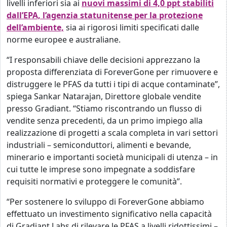
livelli inferiori sia ai
nuovi massimi di 4,0 ppt stabiliti
dall’EPA, l’agenzia statunitense per la protezione
dell’ambiente,
sia ai rigorosi limiti specificati dalle
norme europee e australiane.
“I responsabili chiave delle decisioni apprezzano la
proposta differenziata di ForeverGone per rimuovere e
distruggere le PFAS da tutti i tipi di acque contaminate”,
spiega Sankar Natarajan, Direttore globale vendite
presso Gradiant. “Stiamo riscontrando un flusso di
vendite senza precedenti, da un primo impiego alla
realizzazione di progetti a scala completa in vari settori
industriali – semiconduttori, alimenti e bevande,
minerario e importanti società municipali di utenza – in
cui tutte le imprese sono impegnate a soddisfare
requisiti normativi e proteggere le comunità”.
“Per sostenere lo sviluppo di ForeverGone abbiamo
effettuato un investimento significativo nella capacità
di Gradiant Labs di rilevare le PFAS a livelli ridottissimi –