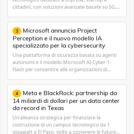
cittadini, con soluzioni avanzate basate su 5G,
IoT, Cloud, Intelligenza Artificiale e
Cybersecurity.
Microsoft annuncia Project
3
Perception e il nuovo modello IA
specializzato per la cybersecurity
Una piattaforma di sicurezza basata su agenti
autonomi e il modello Microsoft AI-Cyber-1-
Flash per consentire alle organizzazioni di
passare da una difesa reattiva a una strategia di
gestione continua del rischio.
Meta e BlackRock: partnership da
4
14 miliardi di dollari per un data center
da record in Texas
Un'alleanza strategica per finanziare la
costruzione di un campus tecnologico da 1
gigawatt a El Paso, volto a sostenere le future