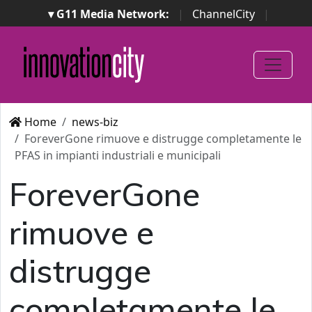
▾ G11 Media Network:
|
ChannelCity
|
ImpresaCity
|
SecurityOpenLab
|
Italian Channel
Awards
|
Italian Project Awards
|
Italian Security
Awards
|
...
Home
news-biz
ForeverGone rimuove e distrugge completamente le
PFAS in impianti industriali e municipali
ForeverGone
rimuove e
distrugge
completamente le