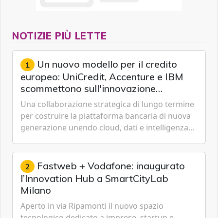
NOTIZIE PIÙ LETTE
Un nuovo modello per il credito
1
europeo: UniCredit, Accenture e IBM
scommettono sull'innovazione
tecnologica
Una collaborazione strategica di lungo termine
per costruire la piattaforma bancaria di nuova
generazione unendo cloud, dati e intelligenza
artificiale.
Fastweb + Vodafone: inaugurato
2
l’Innovation Hub a SmartCityLab
Milano
Aperto in via Ripamonti il nuovo spazio
tecnologico dedicato a imprese, startup e