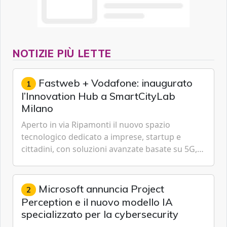
NOTIZIE PIÙ LETTE
Fastweb + Vodafone: inaugurato
1
l’Innovation Hub a SmartCityLab
Milano
Aperto in via Ripamonti il nuovo spazio
tecnologico dedicato a imprese, startup e
cittadini, con soluzioni avanzate basate su 5G,
IoT, Cloud, Intelligenza Artificiale e
Cybersecurity.
Microsoft annuncia Project
2
Perception e il nuovo modello IA
specializzato per la cybersecurity