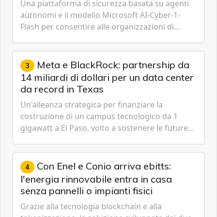
Una piattaforma di sicurezza basata su agenti
autonomi e il modello Microsoft AI-Cyber-1-
Flash per consentire alle organizzazioni di
passare da una difesa reattiva a una strategia di
gestione continua del rischio.
Meta e BlackRock: partnership da
3
14 miliardi di dollari per un data center
da record in Texas
Un'alleanza strategica per finanziare la
costruzione di un campus tecnologico da 1
gigawatt a El Paso, volto a sostenere le future
ambizioni di superintelligenza e intelligenza
artificiale dell'azienda di Mark Zuckerberg.
Con Enel e Conio arriva ebitts:
4
l'energia rinnovabile entra in casa
senza pannelli o impianti fisici
Grazie alla tecnologia blockchain e alla