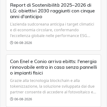
Report di Sostenibilità 2025–2026 di
LG: obiettivi 2030 raggiunti con cinque
anni d'anticipo
L'azienda sudcoreana anticipa i target climatici
e di economia circolare, confermando
l'eccellenza globale nelle performance ESG
grazie a innovazione, accessibilità e governance
06-08-2026
trasparente.
Con Enel e Conio arriva ebitts: l'energia
rinnovabile entra in casa senza pannelli
o impianti fisici
Grazie alla tecnologia blockchain e alla
tokenizzazione, la soluzione sviluppata dai due
partner consente di accedere al fotovoltaico e
all'eolico ottenendo risparmi diretti in bolletta,
06-08-2026
offrendo un'alternativa ideale soprattutto per