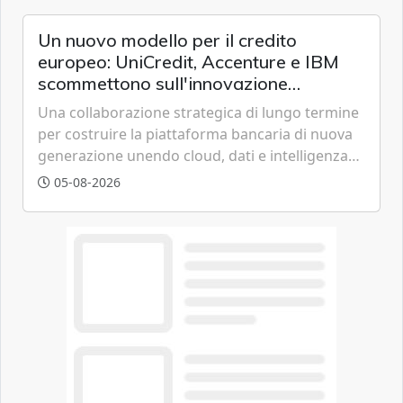
chi vive in appartamento nei centri urbani.
Un nuovo modello per il credito
europeo: UniCredit, Accenture e IBM
scommettono sull'innovazione
tecnologica
Una collaborazione strategica di lungo termine
per costruire la piattaforma bancaria di nuova
generazione unendo cloud, dati e intelligenza
artificiale.
05-08-2026