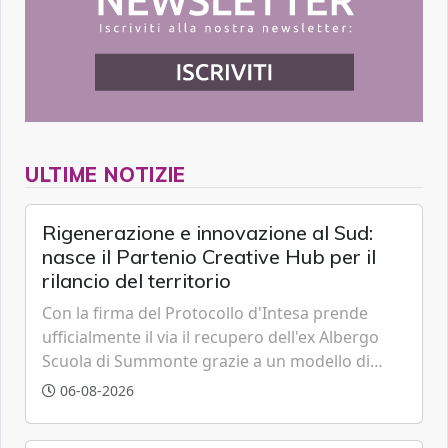
ULTIME NOTIZIE
Rigenerazione e innovazione al Sud:
nasce il Partenio Creative Hub per il
rilancio del territorio
Con la firma del Protocollo d'Intesa prende
ufficialmente il via il recupero dell'ex Albergo
Scuola di Summonte grazie a un modello di
partenariato pubblico-privato e a una rete di
06-08-2026
partner strategici d'eccellenza.