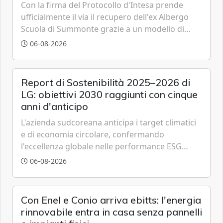
Con la firma del Protocollo d'Intesa prende
ufficialmente il via il recupero dell'ex Albergo
Scuola di Summonte grazie a un modello di
partenariato pubblico-privato e a una rete di
06-08-2026
partner strategici d'eccellenza.
Report di Sostenibilità 2025–2026 di
LG: obiettivi 2030 raggiunti con cinque
anni d'anticipo
L'azienda sudcoreana anticipa i target climatici
e di economia circolare, confermando
l'eccellenza globale nelle performance ESG
grazie a innovazione, accessibilità e governance
06-08-2026
trasparente.
Con Enel e Conio arriva ebitts: l'energia
rinnovabile entra in casa senza pannelli