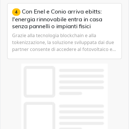
artificiale dell'azienda di Mark Zuckerberg.
Con Enel e Conio arriva ebitts:
4
l'energia rinnovabile entra in casa
senza pannelli o impianti fisici
Grazie alla tecnologia blockchain e alla
tokenizzazione, la soluzione sviluppata dai due
partner consente di accedere al fotovoltaico e
all'eolico ottenendo risparmi diretti in bolletta,
offrendo un'alternativa ideale soprattutto per
chi vive in appartamento nei centri urbani.