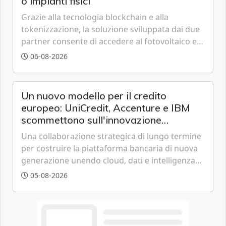
o impianti fisici
Grazie alla tecnologia blockchain e alla
tokenizzazione, la soluzione sviluppata dai due
partner consente di accedere al fotovoltaico e
all'eolico ottenendo risparmi diretti in bolletta,
06-08-2026
offrendo un'alternativa ideale soprattutto per
chi vive in appartamento nei centri urbani.
Un nuovo modello per il credito
europeo: UniCredit, Accenture e IBM
scommettono sull'innovazione
tecnologica
Una collaborazione strategica di lungo termine
per costruire la piattaforma bancaria di nuova
generazione unendo cloud, dati e intelligenza
artificiale.
05-08-2026