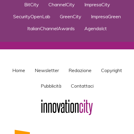
BitCity
ChannelCity
ImpresaCity
SecurityOpenLab
GreenCity
ImpresaGreen
ItalianChannelAwards
AgendaIct
Home
Newsletter
Redazione
Copyright
Pubblicità
Contattaci