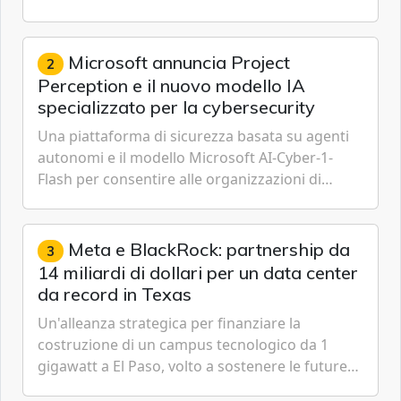
IoT, Cloud, Intelligenza Artificiale e
Cybersecurity.
Microsoft annuncia Project
2
Perception e il nuovo modello IA
specializzato per la cybersecurity
Una piattaforma di sicurezza basata su agenti
autonomi e il modello Microsoft AI-Cyber-1-
Flash per consentire alle organizzazioni di
passare da una difesa reattiva a una strategia di
gestione continua del rischio.
Meta e BlackRock: partnership da
3
14 miliardi di dollari per un data center
da record in Texas
Un'alleanza strategica per finanziare la
costruzione di un campus tecnologico da 1
gigawatt a El Paso, volto a sostenere le future
ambizioni di superintelligenza e intelligenza