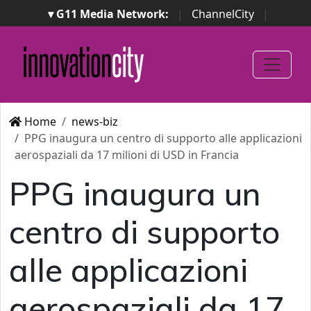
▾ G11 Media Network:
|
ChannelCity
|
ImpresaCity
|
SecurityOpenLab
|
Italian Channel
Awards
|
Italian Project Awards
|
Italian Security
Awards
|
...
Home
news-biz
PPG inaugura un centro di supporto alle applicazioni
aerospaziali da 17 milioni di USD in Francia
PPG inaugura un
centro di supporto
alle applicazioni
aerospaziali da 17