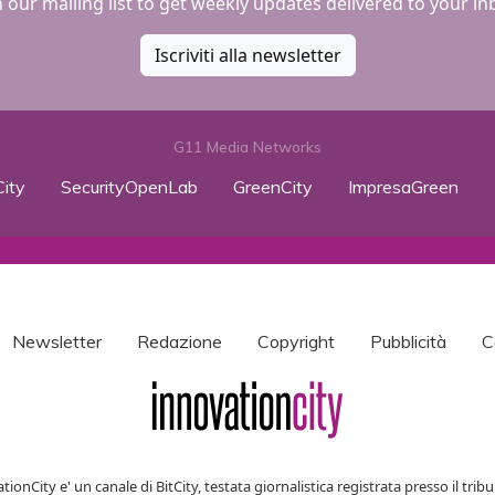
n our mailing list to get weekly updates delivered to your in
Iscriviti alla newsletter
G11 Media Networks
ity
SecurityOpenLab
GreenCity
ImpresaGreen
Newsletter
Redazione
Copyright
Pubblicità
C
tionCity e' un canale di BitCity, testata giornalistica registrata presso il tribu