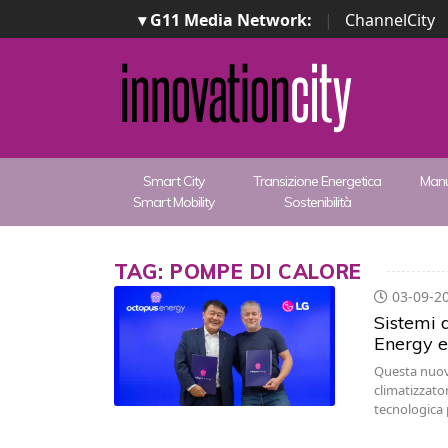
▾ G11 Media Network:
|
ChannelCity
Smart City
Transizione Energetica
Manu
Smart Mobility
Sostenibilità
TAG: POMPE DI CALORE
03-09-2
Sistemi 
Energy e
Questa nuova
climatizzato
tecnologica 