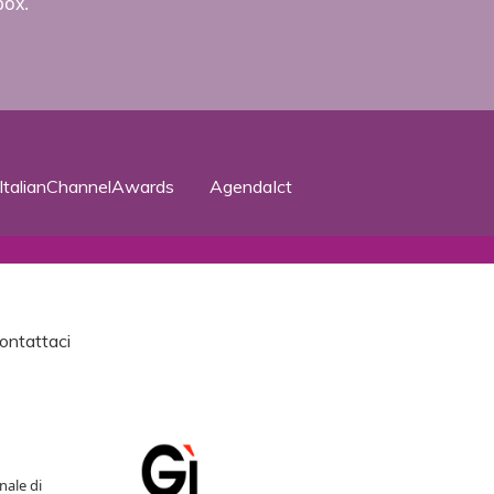
box.
ItalianChannelAwards
AgendaIct
ontattaci
nale di