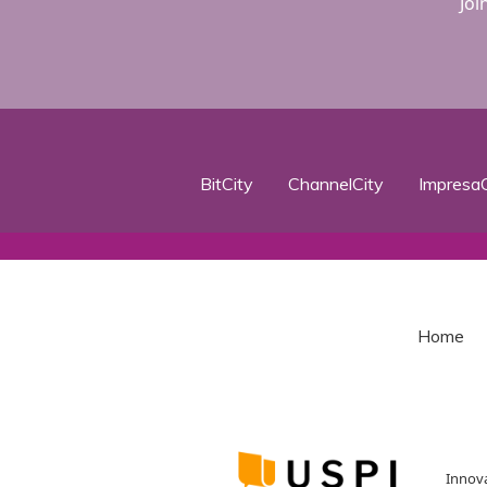
Joi
BitCity
ChannelCity
ImpresaC
Home
Innova