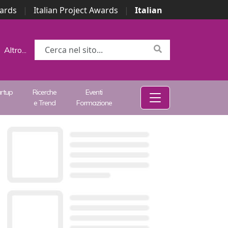
wards
|
Italian Project Awards
|
Italian
Altro...
artup
Ricerche
Eventi
e Trend
Formazione