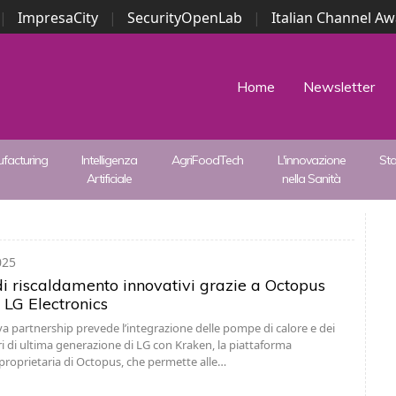
|
ImpresaCity
|
SecurityOpenLab
|
Italian Channel A
Security Awards
|
...
Home
Newsletter
facturing
Intelligenza
AgriFoodTech
L'innovazione
St
Artificiale
nella Sanità
025
di riscaldamento innovativi grazie a Octopus
 LG Electronics
 partnership prevede l’integrazione delle pompe di calore e dei
ri di ultima generazione di LG con Kraken, la piattaforma
proprietaria di Octopus, che permette alle…