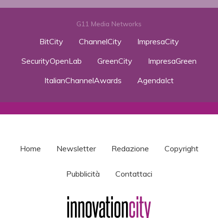
G11 Media Networks
BitCity
ChannelCity
ImpresaCity
SecurityOpenLab
GreenCity
ImpresaGreen
ItalianChannelAwards
AgendaIct
Home
Newsletter
Redazione
Copyright
Pubblicità
Contattaci