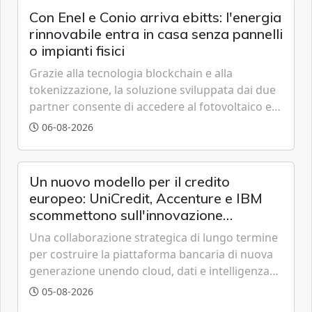
Con Enel e Conio arriva ebitts: l'energia
rinnovabile entra in casa senza pannelli
o impianti fisici
Grazie alla tecnologia blockchain e alla
tokenizzazione, la soluzione sviluppata dai due
partner consente di accedere al fotovoltaico e
all'eolico ottenendo risparmi diretti in bolletta,
06-08-2026
offrendo un'alternativa ideale soprattutto per
chi vive in appartamento nei centri urbani.
Un nuovo modello per il credito
europeo: UniCredit, Accenture e IBM
scommettono sull'innovazione
tecnologica
Una collaborazione strategica di lungo termine
per costruire la piattaforma bancaria di nuova
generazione unendo cloud, dati e intelligenza
artificiale.
05-08-2026