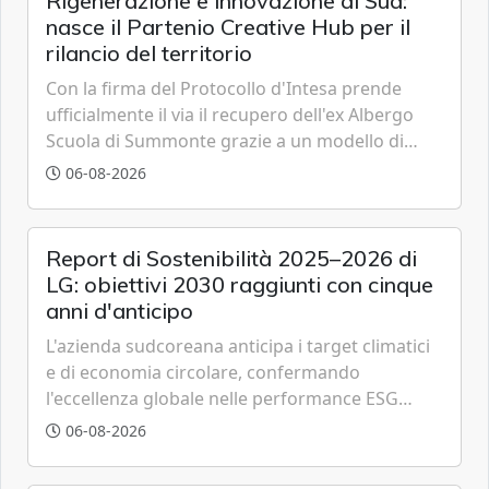
Rigenerazione e innovazione al Sud:
nasce il Partenio Creative Hub per il
rilancio del territorio
Con la firma del Protocollo d'Intesa prende
ufficialmente il via il recupero dell'ex Albergo
Scuola di Summonte grazie a un modello di
partenariato pubblico-privato e a una rete di
06-08-2026
partner strategici d'eccellenza.
Report di Sostenibilità 2025–2026 di
LG: obiettivi 2030 raggiunti con cinque
anni d'anticipo
L'azienda sudcoreana anticipa i target climatici
e di economia circolare, confermando
l'eccellenza globale nelle performance ESG
grazie a innovazione, accessibilità e governance
06-08-2026
trasparente.