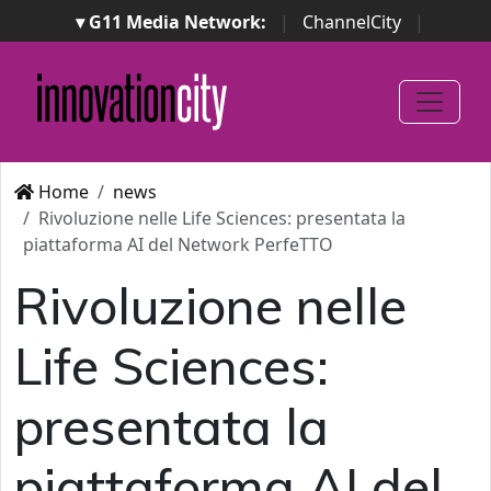
▾ G11 Media Network:
|
ChannelCity
|
ImpresaCity
|
SecurityOpenLab
|
Italian Channel
Awards
|
Italian Project Awards
|
Italian Security
Awards
|
...
Home
news
Rivoluzione nelle Life Sciences: presentata la
piattaforma AI del Network PerfeTTO
Rivoluzione nelle
Life Sciences:
presentata la
piattaforma AI del