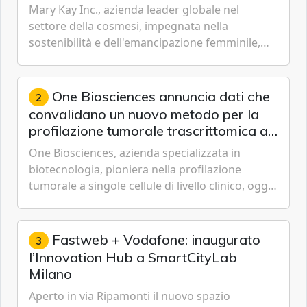
livello globale nelle sfere sociale,
Mary Kay Inc., azienda leader globale nel
economica e ambientale
settore della cosmesi, impegnata nella
sostenibilità e dell'emancipazione femminile,
oggi ha presentato il suo Rapporto sulla
sostenibilità 2026, una panora...
One Biosciences annuncia dati che
2
convalidano un nuovo metodo per la
profilazione tumorale trascrittomica a
singole cellule da campioni istologici
One Biosciences, azienda specializzata in
biotecnologia, pioniera nella profilazione
tumorale a singole cellule di livello clinico, oggi
ha annunciato dati indicanti che i profili di
espressione dell'...
Fastweb + Vodafone: inaugurato
3
l’Innovation Hub a SmartCityLab
Milano
Aperto in via Ripamonti il nuovo spazio