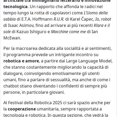
artificiale tra immaginario letterario e innovazione
tecnologica
. Un rapporto che affonda le radici nel
tempo lungo la rotta di capolavori come
L’Uomo della
sabbia
di E.T.A. Hoffmann
R.U.R.
di Karel Čapec,
Io, robot
di Isaac Asimov, fino ad arrivare ai più recenti
Klara e il
sole
di Kazuo Ishiguro e
Macchine come me
di Ian
McEwan.
Per la macroarea dedicata alla socialità e ai sentimenti,
il programma prevede un intrigante incontro su
robotica e amore
, a partire dai Large Language Model,
che stanno costantemente migliorando la capacità di
dialogare, coinvolgendo emotivamente gli utenti
umani, fino a parlare di sessualità, ma anche di come i
chatbot stiano diventando i confidenti di sempre più
persone, in particolare giovani.
Al Festival della Robotica 2025 ci sarà spazio anche per
la
cooperazione
umanitaria, sempre rapportata a
tecnologia e robotica. In questa sezione, che vedrà la