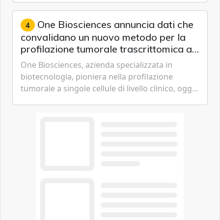
Gen3, avvicinando i...
One Biosciences annuncia dati che
4
convalidano un nuovo metodo per la
profilazione tumorale trascrittomica a
singole cellule da campioni istologici
One Biosciences, azienda specializzata in
biotecnologia, pioniera nella profilazione
tumorale a singole cellule di livello clinico, oggi
ha annunciato dati indicanti che i profili di
espressione dell'...