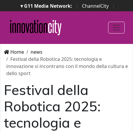
▾ G11 Media Network:
|
ChannelCity
|
ImpresaCity
|
SecurityOpenLab
|
Italian Channel
Awards
|
Italian Project Awards
|
Italian Security
Awards
|
...
Home
news
Festival della Robotica 2025: tecnologia e
innovazione si incontrano con il mondo della cultura e
dello sport
Festival della
Robotica 2025:
tecnologia e