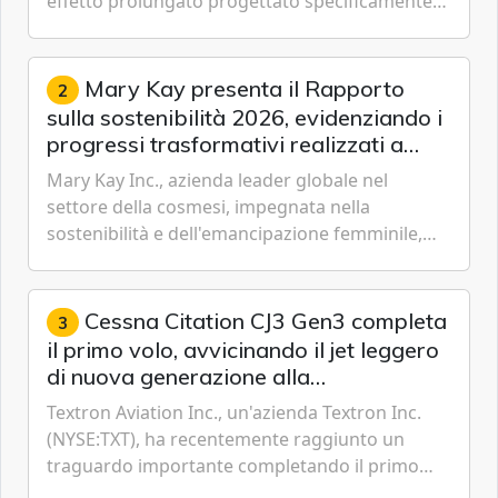
effetto prolungato progettato specificamente
per i velivoli moderni, i sistemi di serbatoi e le
missioni an...
Mary Kay presenta il Rapporto
2
sulla sostenibilità 2026, evidenziando i
progressi trasformativi realizzati a
livello globale nelle sfere sociale,
Mary Kay Inc., azienda leader globale nel
economica e ambientale
settore della cosmesi, impegnata nella
sostenibilità e dell'emancipazione femminile,
oggi ha presentato il suo Rapporto sulla
sostenibilità 2026, una panora...
Cessna Citation CJ3 Gen3 completa
3
il primo volo, avvicinando il jet leggero
di nuova generazione alla
certificazione
Textron Aviation Inc., un'azienda Textron Inc.
(NYSE:TXT), ha recentemente raggiunto un
traguardo importante completando il primo
volo del prototipo di velivolo Cessna Citation CJ3