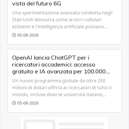
vista del futuro 6G
Una sperimentazione avanzata condotta negli
Stati Uniti dimostra come le torri cellulari
esistenti e l'intelligenza artificiale possano
tracciare velivoli a bassa quota in tempo reale,
05-08-2026
anticipando le funzionalità tipiche delle reti di
sesta generazione.
OpenAI lancia ChatGPT per i
ricercatori accademici: accesso
gratuito e IA avanzata per 100.000
scienziati
Un nuovo programma globale da oltre 250
milioni di dollari offrirà ai ricercatori di tutto il
mondo, incluse diverse università italiane,
strumenti avanzati basati sulla famiglia di
05-08-2026
modelli GPT-5.6 per accelerare le scoperte
scientifiche.