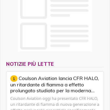
NOTIZIE PIÙ LETTE
Coulson Aviation lancia CFR HALO,
1
un ritardante di fiamma a effetto
prolungato studiato per la moderna
lotta aerea contro gli incendi
Coulson Aviation oggi ha presentato CFR HALO,
un ritardante di fiamma di nuova generazione a