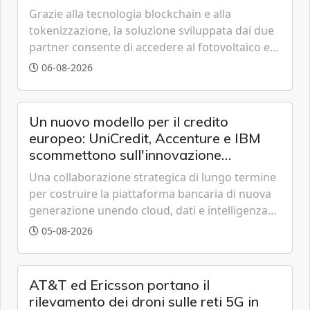
Grazie alla tecnologia blockchain e alla
tokenizzazione, la soluzione sviluppata dai due
partner consente di accedere al fotovoltaico e
all'eolico ottenendo risparmi diretti in bolletta,
06-08-2026
offrendo un'alternativa ideale soprattutto per
chi vive in appartamento nei centri urbani.
Un nuovo modello per il credito
europeo: UniCredit, Accenture e IBM
scommettono sull'innovazione
tecnologica
Una collaborazione strategica di lungo termine
per costruire la piattaforma bancaria di nuova
generazione unendo cloud, dati e intelligenza
artificiale.
05-08-2026
AT&T ed Ericsson portano il
rilevamento dei droni sulle reti 5G in