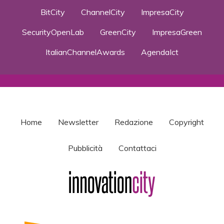
BitCity
ChannelCity
ImpresaCity
SecurityOpenLab
GreenCity
ImpresaGreen
ItalianChannelAwards
AgendaIct
Home
Newsletter
Redazione
Copyright
Pubblicità
Contattaci