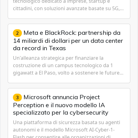
tecnologico dedicato a imprese, startup e
cittadini, con soluzioni avanzate basate su 5G,
IoT, Cloud, Intelligenza Artificiale e
Cybersecurity.
Meta e BlackRock: partnership da
2
14 miliardi di dollari per un data center
da record in Texas
Un'alleanza strategica per finanziare la
costruzione di un campus tecnologico da 1
gigawatt a El Paso, volto a sostenere le future
ambizioni di superintelligenza e intelligenza
artificiale dell'azienda di Mark Zuckerberg.
Microsoft annuncia Project
3
Perception e il nuovo modello IA
specializzato per la cybersecurity
Una piattaforma di sicurezza basata su agenti
autonomi e il modello Microsoft AI-Cyber-1-
Flash per consentire alle organizzazioni di