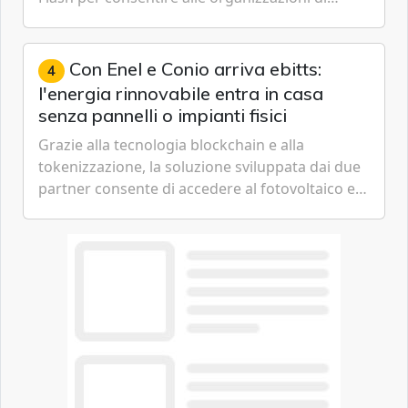
passare da una difesa reattiva a una strategia di
gestione continua del rischio.
Con Enel e Conio arriva ebitts:
4
l'energia rinnovabile entra in casa
senza pannelli o impianti fisici
Grazie alla tecnologia blockchain e alla
tokenizzazione, la soluzione sviluppata dai due
partner consente di accedere al fotovoltaico e
all'eolico ottenendo risparmi diretti in bolletta,
offrendo un'alternativa ideale soprattutto per
chi vive in appartamento nei centri urbani.