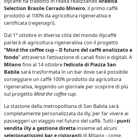
illycaffè ha tradotto in realtà realizzando
Arabica
Selection Brasile Cerrado Mineiro
, il primo caffè
prodotto al 100% da agricoltura rigenerativa e
certificata (regenagri).
Dal 1° ottobre in diverse città del mondo illycaffè
parlerà di agricoltura rigenerativa con il progetto
“Mind the coffee cup – Il futuro del caffè analizzato a
fondo
” attraverso l’attivazione di canali fisici e digitali. A
Milano
fino al 14 ottobre
l’edicola di Piazza San
Babila
sarà trasformata in un bar dove sarà possibile
sorseggiare un caffè 100% prodotto da agricoltura
rigenerativa, leggendo un giornale per scoprire di più
sul progetto
Mind the coffee cup
.
La stazione della metropolitana di San Babila sarà
completamente personalizzata da illy, per far vivere ai
passeggeri un viaggio nel futuro del caffè. Tutti i
punti
vendita illy a gestione diretta
insieme ad alcuni
selezionatissimi bar e ristoranti
di Milano - come