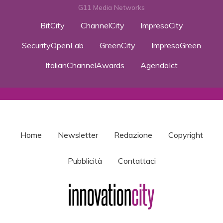
G11 Media Networks
BitCity
ChannelCity
ImpresaCity
SecurityOpenLab
GreenCity
ImpresaGreen
ItalianChannelAwards
AgendaIct
Home
Newsletter
Redazione
Copyright
Pubblicità
Contattaci