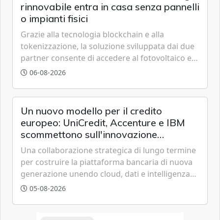
rinnovabile entra in casa senza pannelli
o impianti fisici
Grazie alla tecnologia blockchain e alla
tokenizzazione, la soluzione sviluppata dai due
partner consente di accedere al fotovoltaico e
all'eolico ottenendo risparmi diretti in bolletta,
06-08-2026
offrendo un'alternativa ideale soprattutto per
chi vive in appartamento nei centri urbani.
Un nuovo modello per il credito
europeo: UniCredit, Accenture e IBM
scommettono sull'innovazione
tecnologica
Una collaborazione strategica di lungo termine
per costruire la piattaforma bancaria di nuova
generazione unendo cloud, dati e intelligenza
artificiale.
05-08-2026