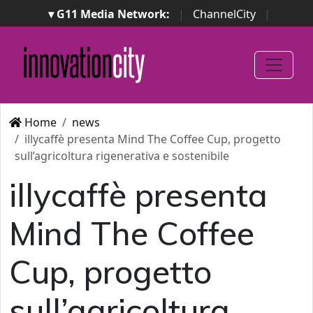
▾ G11 Media Network:
|
ChannelCity
|
ImpresaCity
|
SecurityOpenLab
|
Italian Channel
Awards
|
Italian Project Awards
|
Italian Security
Awards
|
...
Home
news
illycaffè presenta Mind The Coffee Cup, progetto
sull’agricoltura rigenerativa e sostenibile
illycaffè presenta
Mind The Coffee
Cup, progetto
sull’agricoltura