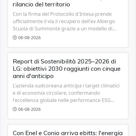
rilancio del territorio
Con la firma del Protocollo d'Intesa prende
ufficialmente il via il recupero dell'ex Albergo
Scuola di Summonte grazie a un modello di
partenariato pubblico-privato e a una rete di
06-08-2026
partner strategici d'eccellenza.
Report di Sostenibilità 2025–2026 di
LG: obiettivi 2030 raggiunti con cinque
anni d'anticipo
L'azienda sudcoreana anticipa i target climatici
e di economia circolare, confermando
l'eccellenza globale nelle performance ESG
grazie a innovazione, accessibilità e governance
06-08-2026
trasparente.
Con Enel e Conio arriva ebitts: l'energia