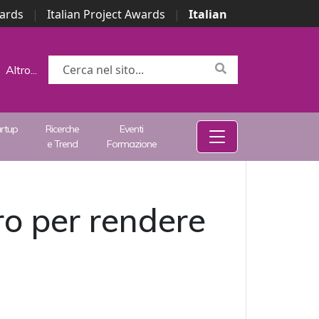
wards
|
Italian Project Awards
|
Italian
Altro...
artup
Ricerche
Eventi
e Trend
Formazione
o per rendere