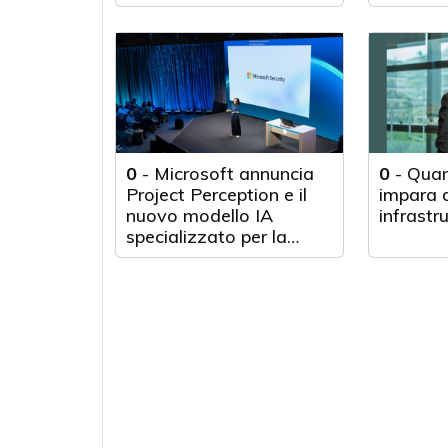
0
-
Microsoft annuncia
0
-
Quan
Project Perception e il
impara d
nuovo modello IA
infrastr
specializzato per la
cybersecurity