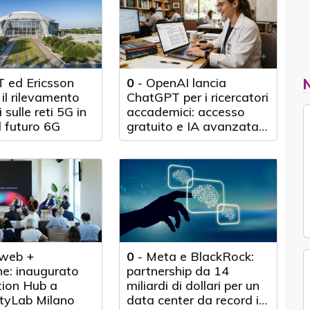
 ed Ericsson
0
-
OpenAI lancia
il rilevamento
ChatGPT per i ricercatori
 sulle reti 5G in
accademici: accesso
l futuro 6G
gratuito e IA avanzata
per 100.000 scienziati
web +
0
-
Meta e BlackRock:
e: inaugurato
partnership da 14
tion Hub a
miliardi di dollari per un
tyLab Milano
data center da record in