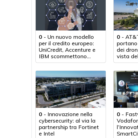
0
-
Un nuovo modello
0
-
AT&T
per il credito europeo:
portano 
UniCredit, Accenture e
dei droni
IBM scommettono
vista de
sull'innovazione
tecnologica
0
-
Innovazione nella
0
-
Fast
cybersecurity: al via la
Vodafon
partnership tra Fortinet
l’Innova
e Intel
SmartCi