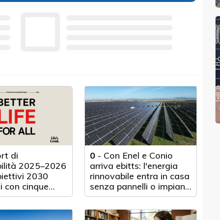
rt di
0
-
Con Enel e Conio
bilità 2025–2026
arriva ebitts: l'energia
biettivi 2030
rinnovabile entra in casa
i con cinque
senza pannelli o impianti
nticipo
fisici