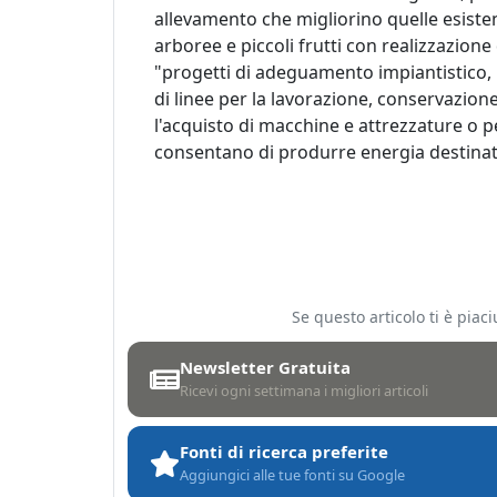
allevamento che migliorino quelle esistent
arboree e piccoli frutti con realizzazione
"progetti di adeguamento impiantistico, ig
di linee per la lavorazione, conservazione
l'acquisto di macchine e attrezzature o pe
consentano di produrre energia destinat
Se questo articolo ti è pia
Newsletter Gratuita
Ricevi ogni settimana i migliori articoli
Fonti di ricerca preferite
Aggiungici alle tue fonti su Google