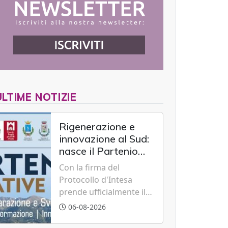
ULTIME NOTIZIE
Rigenerazione e
innovazione al Sud:
nasce il Partenio
Creative Hub per il
Con la firma del
rilancio del
Protocollo d'Intesa
territorio
prende ufficialmente il
via il recupero dell'ex
06-08-2026
Albergo Scuola di