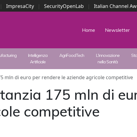
|
ImpresaCity
|
SecurityOpenLab
|
Italian Channel A
Security Awards
|
...
Home
Newsletter
facturing
Intelligenza
AgriFoodTech
L'innovazione
St
Artificiale
nella Sanità
5 mln di euro per rendere le aziende agricole competitive
tanzia 175 mln di eur
cole competitive