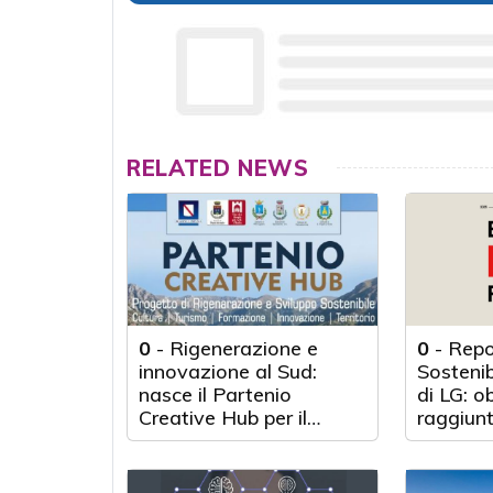
RELATED NEWS
0
-
Rigenerazione e
0
-
Repo
innovazione al Sud:
Sosteni
nasce il Partenio
di LG: o
Creative Hub per il
raggiunt
rilancio del territorio
anni d'a