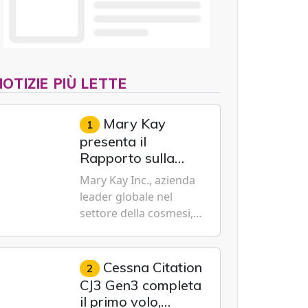
NOTIZIE PIÙ LETTE
Mary Kay
1
presenta il
Rapporto sulla
sostenibilità 2026,
Mary Kay Inc., azienda
evidenziando i
leader globale nel
progressi
settore della cosmesi,
trasformativi
impegnata nella
realizzati a livello
sostenibilità e
globale nelle sfere
dell'emancipazione
Cessna Citation
2
sociale, economica
femminile, oggi ha
CJ3 Gen3 completa
e ambientale
presentato il suo
il primo volo,